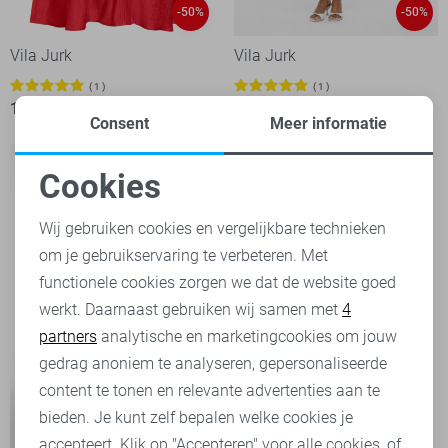
-50%
-50%
Vila Jurk
Vila Jurk
1
1
17,50
34,99
25,00
49,99
Consent
Meer informatie
Cookies
Noodzakelijke cookies
Wij gebruiken cookies en vergelijkbare technieken
om je gebruikservaring te verbeteren. Met
Personalisatie cookies
functionele cookies zorgen we dat de website goed
werkt. Daarnaast gebruiken wij samen met
4
Analytische cookies
partners
analytische en marketingcookies om jouw
Marketing cookies
gedrag anoniem te analyseren, gepersonaliseerde
content te tonen en relevante advertenties aan te
bieden. Je kunt zelf bepalen welke cookies je
-50%
accepteert. Klik op "Accepteren" voor alle cookies, of