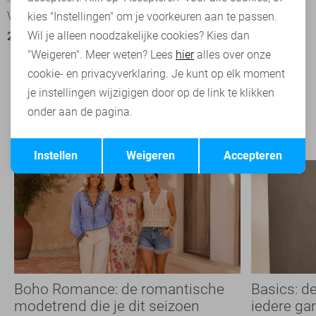
Vila Jurk
kies "Instellingen" om je voorkeuren aan te passen.
Wil je alleen noodzakelijke cookies? Kies dan
24,00
47,99
"Weigeren". Meer weten? Lees
hier
alles over onze
cookie- en privacyverklaring. Je kunt op elk moment
Filter
2
je instellingen wijzigigen door op de link te klikken
onder aan de pagina.
Opslaan
Terug
Instellen
Weigeren
Accepteren
Boho Romance: de romantische
Basics: d
modetrend die je dit seizoen
iedere ga