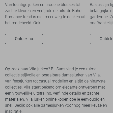
overal ziet
Van luchtige jurken en broderie blouses tot
Basics zijn t
zachte kleuren en verfijnde details: de Boho
belangrijke r
Romance trend is niet meer weg te denken uit
garderobe. Z
het modebeeld. Ook...
onafhankelijk
Ontdek nu
Ontdek
Op zoek naar Vila jurken? Bij Sans vind je een ruime
collectie stijlvolle en betaalbare
damesjurken
van Vila,
van feestjurken tot casual modellen en altijd de nieuwste
collecties. Vila staat bekend om elegante ontwerpen met
een vrouwelijke uitstraling, verfijnde details en zachte
materialen. Vila jurken online kopen doe je eenvoudig en
snel. Bekijk ook alle damesjurken voor nog meer keuze en
inspiratie.