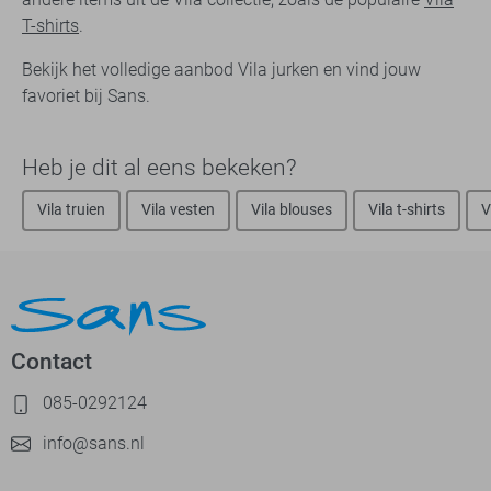
T-shirts
.
Bekijk het volledige aanbod Vila jurken en vind jouw
favoriet bij Sans.
Heb je dit al eens bekeken?
Vila truien
Vila vesten
Vila blouses
Vila t-shirts
V
Contact
085-0292124
info@sans.nl