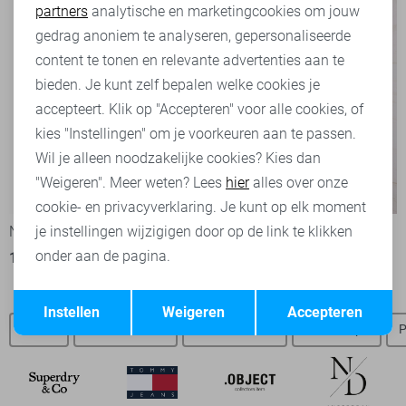
partners
analytische en marketingcookies om jouw
Marketing cookies
gedrag anoniem te analyseren, gepersonaliseerde
content te tonen en relevante advertenties aan te
bieden. Je kunt zelf bepalen welke cookies je
accepteert. Klik op "Accepteren" voor alle cookies, of
kies "Instellingen" om je voorkeuren aan te passen.
Wil je alleen noodzakelijke cookies? Kies dan
"Weigeren". Meer weten? Lees
hier
alles over onze
-20%
-50%
cookie- en privacyverklaring. Je kunt op elk moment
Noisy may T-shirt
Vila T-shirt
je instellingen wijzigigen door op de link te klikken
onder aan de pagina.
19,95
24,99
20,00
39,99
Opslaan
Terug
Instellen
Weigeren
Accepteren
Jeans
Pieces t-shirts
Pieces blazers
Pieces tops
P