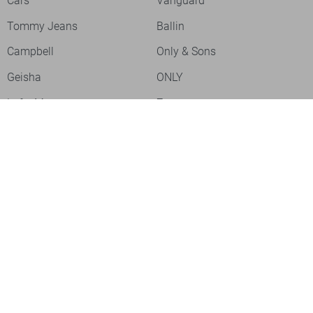
Cars
Vanguard
Tommy Jeans
Ballin
Campbell
Only & Sons
Geisha
ONLY
Lofty Manner
Zoso
Ydence
Vero Moda
Refined Department
Garcia
Sisters Point
Red Button
JDY
Fluresk
Harper & Yve
Object
Meld je aan voor onze nieuwsbrief
Meld je aan voor onze nieuwsbrief en profiteer als eerste van