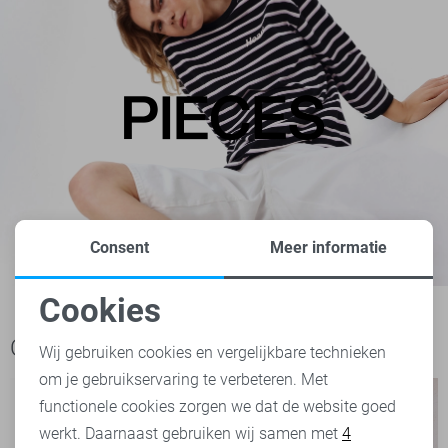
Consent
Meer informatie
Cookies
Noodzakelijke cookies
Ook het bekijken waard
Wij gebruiken cookies en vergelijkbare technieken
om je gebruikservaring te verbeteren. Met
Personalisatie cookies
functionele cookies zorgen we dat de website goed
werkt. Daarnaast gebruiken wij samen met
4
Analytische cookies