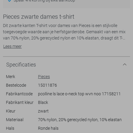
Pieces zwarte dames t-shirt
Dit zwarte kanten T-shirt voor dames van Pieces is een stijlvolle
toegevoegde waarde aan je herfstgarderobe. Gemaakt van een mix
van 70% nylon, 20% gerecycled nylon en 10% elastan, draagt dit T-
shirt niet alleen bij aan een duurzame modekeuze, maar biedt het ook
Lees meer
een comfortabele pasvorm dankzij de stretch. Het delicate
kantpatroon, gecombineerd met de ronde hals en reguliere lengte,
zorgt voor een geraffineerde en elegante uitstraling. De lange
Specificaties
mouwen maken het geschikt voor koeler weer en zorgen voor een
modieuze look die je makkelijk kunt combineren.
Merk
Pieces
Bestelcode
15011876
Met zijn veelzijdige karakter laat dit Pieces T-shirt zich moeiteloos
Fabrikantcode
pcolline ls lace o-neck top wvn noo 17158211
combineren met zowel casual als wat chiquere outfits. Draag het met
een leuke rok voor een avondje uit, of combineer het met een nette
Fabrikant kleur
Black
pantalon voor een meer geklede look. Dankzij de knoopsluiting aan de
Kleur
zwart
achterkant en de subtiele voering, straalt het zowel eenvoud als
verfijning uit. Of je nu een informele bijeenkomst hebt of een speciale
Materiaal
70% nylon, 20% gerecycled nylon, 10% elastan
avond plant, dit T-shirt biedt je tal van mogelijkheden.
Hals
Ronde hals