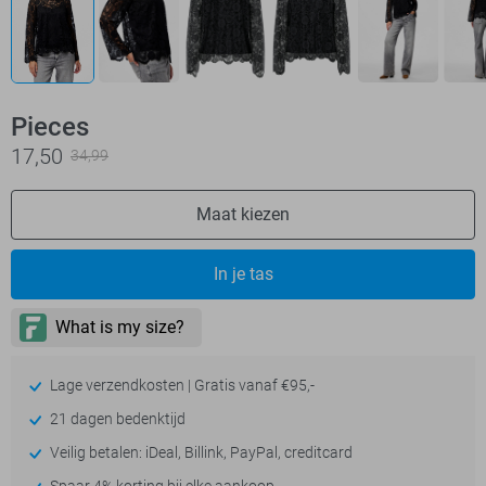
Pieces
17,50
34,99
Maat kiezen
In je tas
Lage verzendkosten | Gratis vanaf €95,-
21 dagen bedenktijd
Veilig betalen: iDeal, Billink, PayPal, creditcard
Spaar 4% korting bij elke aankoop