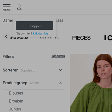
MENU
Dameskleding
T shirts
Zusss
Inloggen
Nieuw hier?
klik dan hier
Filters
Wis filters
Sorteren
Standaard
Standaard
Productgroep
T-shirts
€ laag-hoog
Blouses
€ hoog-laag
Broeken
Jurken