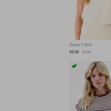
Object
25
Only
241
Pieces
74
Red Button
35
Refined Department
5
Rino & Pelle
Zusss T-shirt
5
SisterS point
30,00
59,99
48
Studio Amaya
5
Tommy Jeans
35
Vero Moda
139
Vila
98
Ydence
10
Zoso
76
Zusss
13