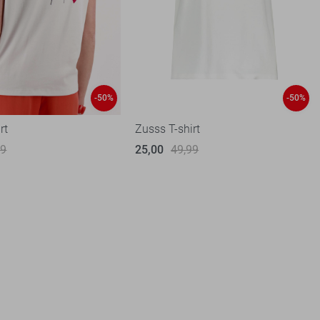
-50%
-50%
rt
Zusss T-shirt
99
25,00
49,99