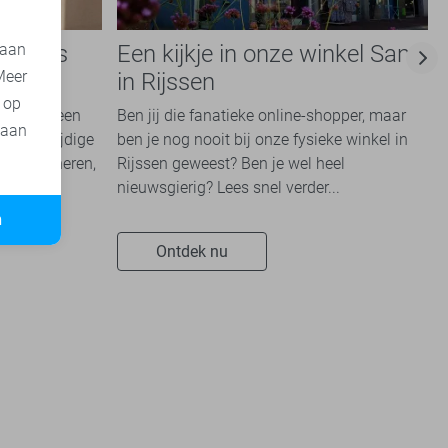
e basis
Een kijkje in onze winkel Sans
 aan
Meer
e
in Rijssen
t op
kken die een
Ben jij die fanatieke online-shopper, maar
 aan
en veelzijdige
ben je nog nooit bij onze fysieke winkel in
te combineren,
Rijssen geweest? Ben je wel heel
nieuwsgierig? Lees snel verder...
n
Ontdek nu