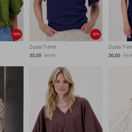
-50%
-50%
Zusss T-shirt
Zusss T-shi
35,00
69,99
30,00
59,