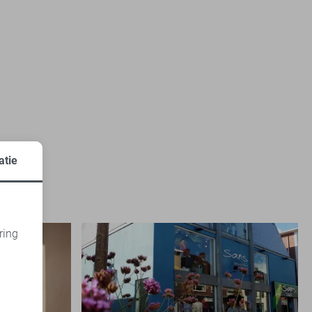
atie
ring
d