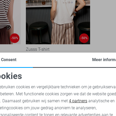
-50%
-50%
Zusss T-shirt
25,00
49,99
Consent
Meer inform
okies
oodzakelijke cookies
Personalisatie cookies
ebruiken cookies en vergelijkbare technieken om je gebruikserva
rbeteren. Met functionele cookies zorgen we dat de website goe
nalytische cookies
Marketing cookies
t. Daarnaast gebruiken wij samen met
4 partners
analytische en
etingcookies om jouw gedrag anoniem te analyseren,
sonaliseerde content te tonen en relevante advertenties aan te