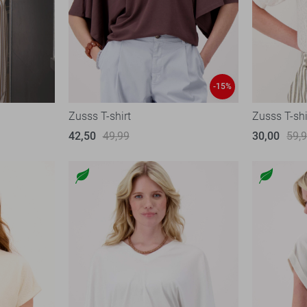
-15%
Zusss T-shirt
Zusss T-shi
42,50
49,99
30,00
59,