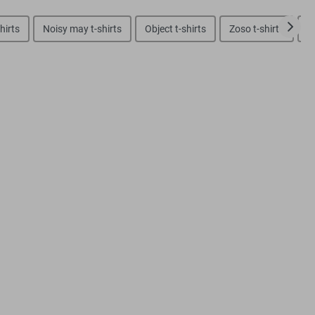
hirts
Noisy may t-shirts
Object t-shirts
Zoso t-shirts
N