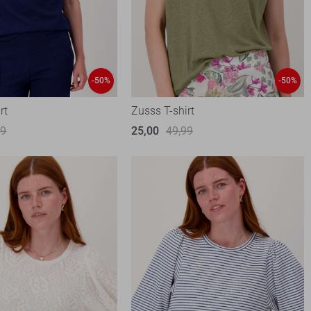
-50%
-50%
rt
Zusss T-shirt
99
25,00
49,99