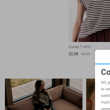
Zusss T-shirt
22,50
44,99
Co
N
Wij g
te ve
A
werk
mark
geper