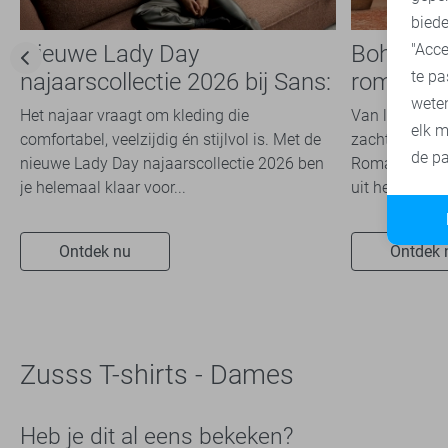
biede
Nieuwe Lady Day
Boho Ro
"Acce
te pa
najaarscollectie 2026 bij Sans:
romantis
wete
stijl en comfort in
dit seizoe
Het najaar vraagt om kleding die
Van luchtige 
elk m
travelkwaliteit
comfortabel, veelzijdig én stijlvol is. Met de
zachte kleuren
de pa
nieuwe Lady Day najaarscollectie 2026 ben
Romance trend
je helemaal klaar voor...
uit het modeb
Ontdek nu
Ontdek 
Zusss T-shirts - Dames
Heb je dit al eens bekeken?