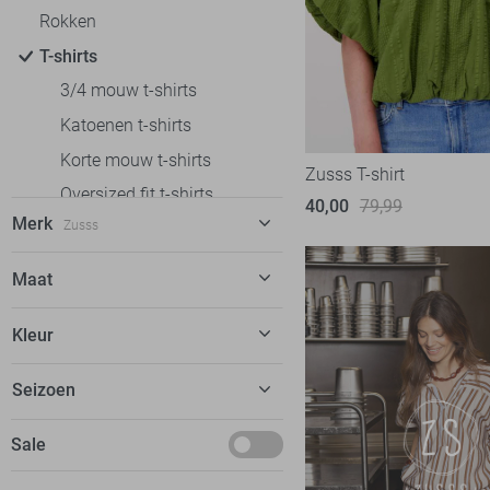
Rokken
T-shirts
3/4 mouw t-shirts
Katoenen t-shirts
Korte mouw t-shirts
Zusss T-shirt
Oversized fit t-shirts
40,00
79,99
Merk
Zusss
Regular fit t-shirts
Tops
C&S The Label
6
Maat
Truien
Calvin Klein
5
XS
Vesten
Kleur
EsQualo
9
S
Fluresk
24
Beige
Seizoen
M
FOS Amsterdam
13
Blauw
L
Februari
Sale
Freequent
14
Bruin
XL
Maart
Garcia
42
Groen