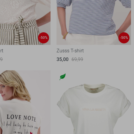
-50%
-50%
rt
Zusss T-shirt
99
35,00
69,99