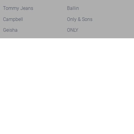
Tommy Jeans
Ballin
Campbell
Only & Sons
Geisha
ONLY
Lofty Manner
Zoso
Ydence
Vero Moda
Refined Department
Garcia
Sisters Point
Red Button
JDY
Fluresk
Harper & Yve
Object
Meld je aan voor onze nieuwsbrief
Meld je aan voor onze nieuwsbrief en profiteer als eerste van
acties!