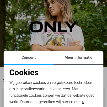
Consent
Meer informatie
Cookies
Noodzakelijke cookies
OOK HET BEKIJKEN WAARD
Wij gebruiken cookies en vergelijkbare technieken
om je gebruikservaring te verbeteren. Met
Personalisatie cookies
functionele cookies zorgen we dat de website goed
werkt. Daarnaast gebruiken wij samen met
4
Analytische cookies