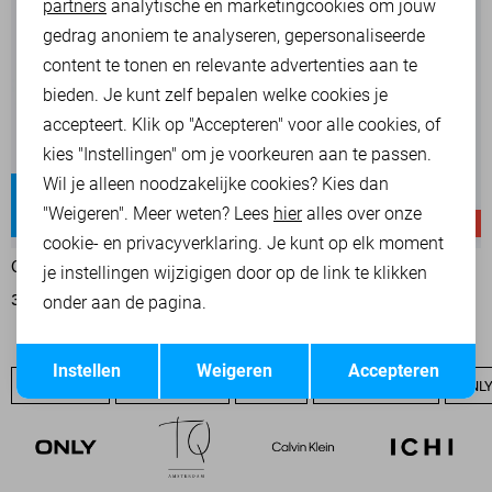
partners
analytische en marketingcookies om jouw
Marketing cookies
gedrag anoniem te analyseren, gepersonaliseerde
content te tonen en relevante advertenties aan te
bieden. Je kunt zelf bepalen welke cookies je
accepteert. Klik op "Accepteren" voor alle cookies, of
kies "Instellingen" om je voorkeuren aan te passen.
Wil je alleen noodzakelijke cookies? Kies dan
Blush
Juicy
"Weigeren". Meer weten? Lees
hier
alles over onze
Regular waist
High waist
-30%
-20%
cookie- en privacyverklaring. Je kunt op elk moment
ONLY JEANS
ONLY JEANS
je instellingen wijzigigen door op de link te klikken
onder aan de pagina.
35,00
49,99
39,95
49,99
Opslaan
Terug
Instellen
Weigeren
Accepteren
ONLY SALE
ONLY BASICS
NIEUW
ONLY T-SHIRTS
ONLY