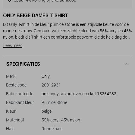
ONLY BEIGE DAMES T-SHIRT
Dit Only T-shirt in de kleur pumice stone is een stijlvolle keuze voor de
moderne vrouw. Gemaakt van een zachte blend van 55% acryl en 45%
nylon, biedt dit T-shirt een comfortabele pasvorm die de hele dag door
fijn draagt. Het heeft een regular fit en een rond afgewerkte hals, wat
Lees meer
zorgt voor een casual maar verfijnde uitstraling. Het lichte, gebreide
patroon geeft het T-shirt een subtiele structuur, waardoor het
gemakkelijk te combineren is met verschillende stijlen en outfits.
SPECIFICATIES
Dit Only T-shirt is perfect voor zowel casual als iets formelere
gelegenheden dankzij zijn tijdloze en veelzijdige design. De korte
Merk
Only
mouwen en de kortere lengte maken het ideaal om te dragen tijdens
Bestelcode
20012931
warme lente- en zomerdagen. Combineer het met een zwarte broek
Fabrikantcode
onlsunny s/s pullover nca knt 15254282
voor een chique look of ga voor een ontspannen uitstraling met je
favoriete jeans. Dit T-shirt past moeiteloos in jouw garderobe als
Fabrikant kleur
Pumice Stone
basisstuk dat je keer op keer kunt dragen.
Kleur
beige
Materiaal
55% acryl, 45% nylon
Hals
Ronde hals