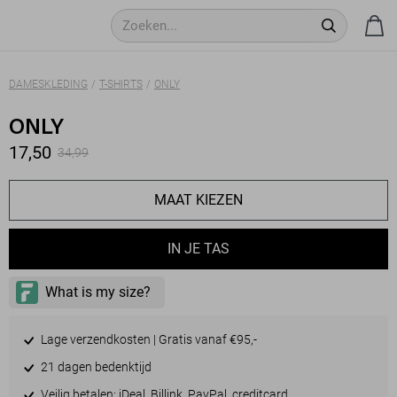
DAMESKLEDING
T-SHIRTS
ONLY
ONLY
17,50
34,99
MAAT KIEZEN
IN JE TAS
Lage verzendkosten | Gratis vanaf €95,-
21 dagen bedenktijd
Veilig betalen: iDeal, Billink, PayPal, creditcard