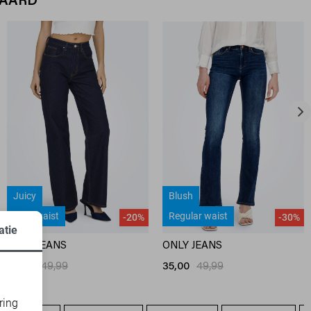
WAARD
Juicy
Blush
High waist
Regular waist
-20%
-30%
atie
ONLY JEANS
ONLY JEANS
39,95
49,99
35,00
49,99
ring