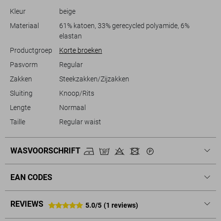
sneakers. De duurzame materialen verzekeren je van langdurig
Kleur
beige
draagplezier, terwijl de natuurlijke kleuren moeiteloos te combineren
zijn met andere stukken in je garderobe. Voeg een vleugje praktische
Materiaal
61% katoen, 33% gerecycled polyamide, 6%
stijl toe aan je garderobe met deze PME Legend korte broek.
elastan
Productgroep
Korte broeken
Pasvorm
Regular
Zakken
Steekzakken/Zijzakken
Sluiting
Knoop/Rits
Lengte
Normaal
Taille
Regular waist
WASVOORSCHRIFT
EAN CODES
REVIEWS
5.0/5
(1 reviews)