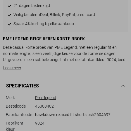
21 dagen bedenktijd
Veilig betalen: iDeal, Billink, PayPal, creditcard
Spaar 4% korting bij elke aankoop
PME LEGEND BEIGE HEREN KORTE BROEK
Deze casual korte broek van PME Legend, met een regular fit en
normale lengte, is een veelzijdige keuze voor de zomerse dagen.
Uitgevoerd in een subtiele beige tint met de fabrikantkleur 9024, biedt
de broek een stijlvolle en tijdloze uitstraling. De broek heeft zowel
Lees meer
steekzakken als zijzakken, wat niet alleen praktisch is maar ook
bijdraagt aan de stoere look. De combinatie van knoop- en ritssluiting
zorgt voor een comfortabele pasvorm. Het PME Legend logo op de
SPECIFICATIES
zak voegt een subtiele merkaccent toe.
Merk
Pme legend
De regular waist taille maakt deze korte broek ideaal voor diverse
Bestelcode
45308402
activiteiten in de zomer. Of je nu een ontspannen dag op het strand
Fabrikantcode
hawkdown relaxed fit shorts psh2604697
plant of een informele barbecue bijwoont, deze broek biedt de
perfecte match. Gemaakt voor heren die niet alleen comfort maar ook
Fabrikant
9024
stijl willen, past deze korte broek perfect bij een casual T-shirt en
kleur