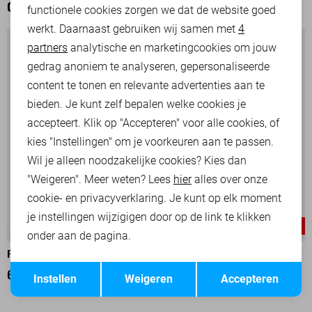
OOK HET BEKIJKEN WAARD
functionele cookies zorgen we dat de website goed
werkt. Daarnaast gebruiken wij samen met
4
Analytische cookies
partners
analytische en marketingcookies om jouw
Marketing cookies
gedrag anoniem te analyseren, gepersonaliseerde
content te tonen en relevante advertenties aan te
bieden. Je kunt zelf bepalen welke cookies je
accepteert. Klik op "Accepteren" voor alle cookies, of
kies "Instellingen" om je voorkeuren aan te passen.
Wil je alleen noodzakelijke cookies? Kies dan
"Weigeren". Meer weten? Lees
hier
alles over onze
cookie- en privacyverklaring. Je kunt op elk moment
je instellingen wijzigigen door op de link te klikken
-30%
-30%
onder aan de pagina.
PME LEGEND KORTE BROEK
PME LEGEND KORTE BROEK
Opslaan
Terug
63,00
89,99
63,00
89,99
Instellen
Weigeren
Accepteren