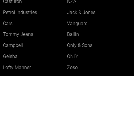
Cast Iron
NZA
Petrol Industries
Jack & Jones
Cars
Vanguard
Tommy Jeans
Ballin
Campbell
Only & Sons
Geisha
ONLY
Lofty Manner
Zoso
Ydence
Vero Moda
Refined Department
Garcia
Sisters Point
Red Button
JDY
Fluresk
Harper & Yve
Object