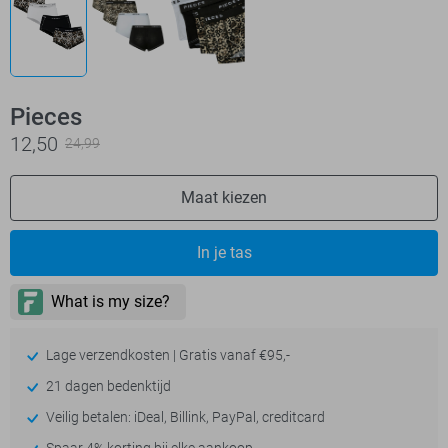
Pieces
12,50
24,99
Maat kiezen
In je tas
Lage verzendkosten | Gratis vanaf €95,-
21 dagen bedenktijd
Veilig betalen: iDeal, Billink, PayPal, creditcard
Spaar 4% korting bij elke aankoop