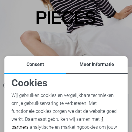
Consent
Meer informatie
Cookies
Ook het bekijken waard
Noodzakelijke cookies
Wij gebruiken cookies en vergelijkbare technieken
om je gebruikservaring te verbeteren. Met
Personalisatie cookies
functionele cookies zorgen we dat de website goed
werkt. Daarnaast gebruiken wij samen met
4
Analytische cookies
partners
analytische en marketingcookies om jouw