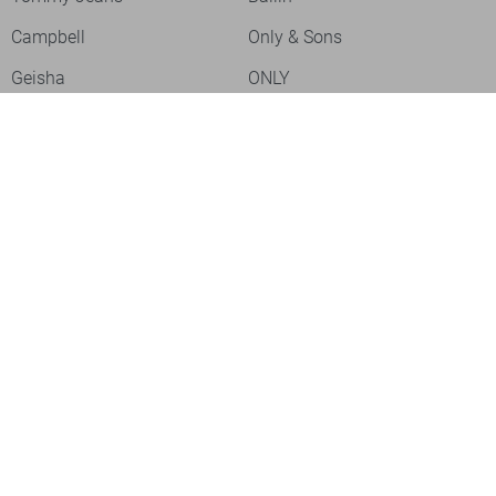
Campbell
Only & Sons
Geisha
ONLY
Lofty Manner
Zoso
Ydence
Vero Moda
Refined Department
Garcia
Sisters Point
Red Button
JDY
Fluresk
Harper & Yve
Object
Meld je aan voor onze nieuwsbrief
Meld je aan voor onze nieuwsbrief en profiteer als eerste van
acties!