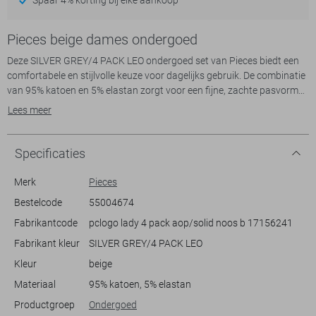
Pieces beige dames ondergoed
Deze SILVER GREY/4 PACK LEO ondergoed set van Pieces biedt een
comfortabele en stijlvolle keuze voor dagelijks gebruik. De combinatie
van 95% katoen en 5% elastan zorgt voor een fijne, zachte pasvorm
die de hele dag prettig aanvoelt. Met een regular waist en regular fit,
Lees meer
sluit dit ondergoed perfect aan zonder in te boeten op
bewegingsvrijheid. De set bestaat uit vier stuks, waarvan twee met
een modieus animal print patroon, een zwarte en een witte optie. Dit
Specificaties
maakt het gemakkelijk om te mixen en matchen met de rest van je
garderobe.
Merk
Pieces
Bestelcode
55004674
De Pieces ondergoed set valt op door zijn veelzijdigheid en tijdloze
Fabrikantcode
pclogo lady 4 pack aop/solid noos b 17156241
stijl, ideaal voor zowel casual als meer ontspannen gelegenheden. Of
je nu thuis ontspant of onderweg bent, deze stukken bieden je de
Fabrikant kleur
SILVER GREY/4 PACK LEO
ondersteuning en stijl die je zoekt. Dankzij het duurzame ontwerp zijn
Kleur
beige
ze een praktische keuze voor dagelijks gebruik. Voeg een vleugje
eigenzinnige flair toe aan je outfit met deze comfortabele en trendy
Materiaal
95% katoen, 5% elastan
Productgroep
Ondergoed