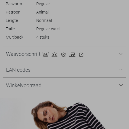
Meer informatie:
Pasvorm
Regular
Ondergoed mag alleen geretourneerd worden indien ongeopend in de
Patroon
Animal
originele verpakking, in ongedragen toestand met alle labels er nog
aan.
Lengte
Normaal
Taille
Regular waist
Multipack
4 stuks
Wasvoorschrift
EAN codes
Winkelvoorraad