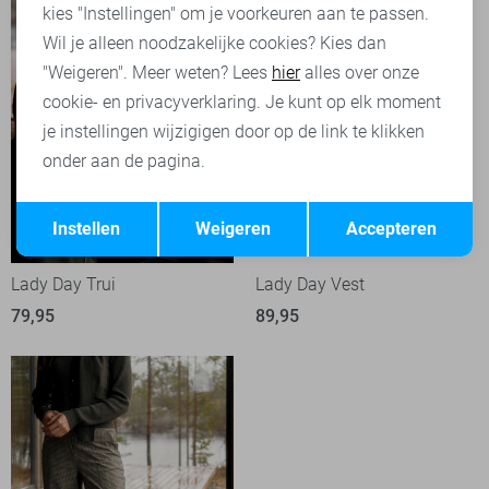
kies "Instellingen" om je voorkeuren aan te passen.
Wil je alleen noodzakelijke cookies? Kies dan
"Weigeren". Meer weten? Lees
hier
alles over onze
cookie- en privacyverklaring. Je kunt op elk moment
je instellingen wijzigigen door op de link te klikken
onder aan de pagina.
Opslaan
Terug
Instellen
Weigeren
Accepteren
Lady Day Trui
Lady Day Vest
79,95
89,95