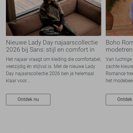
Nieuwe Lady Day najaarscollectie
Boho Rom
2026 bij Sans: stijl en comfort in
modetrend
travelkwaliteit
overal zie
Het najaar vraagt om kleding die comfortabel,
Van luchtige 
veelzijdig én stijlvol is. Met de nieuwe Lady
zachte kleure
Day najaarscollectie 2026 ben je helemaal
Romance tren
klaar voor...
het modebeel
Ontdek nu
Ontdek