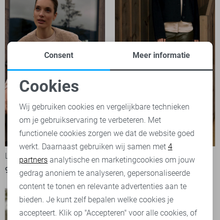
Consent
Meer informatie
Cookies
Noodzakelijke cookies
Wij gebruiken cookies en vergelijkbare technieken
om je gebruikservaring te verbeteren. Met
Personalisatie cookies
functionele cookies zorgen we dat de website goed
werkt. Daarnaast gebruiken wij samen met
4
Analytische cookies
Lady Day Gilet
Lady Day Broek
partners
analytische en marketingcookies om jouw
99,95
89,95
Marketing cookies
gedrag anoniem te analyseren, gepersonaliseerde
content te tonen en relevante advertenties aan te
bieden. Je kunt zelf bepalen welke cookies je
accepteert. Klik op "Accepteren" voor alle cookies, of