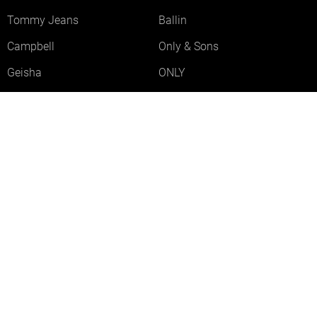
Tommy Jeans
Ballin
Campbell
Only & Sons
Geisha
ONLY
Lofty Manner
Zoso
Ydence
Vero Moda
Refined Department
Garcia
Sisters Point
Red Button
JDY
Fluresk
Harper & Yve
Object
Meld je aan voor onze nieuwsbrief
Meld je aan voor onze nieuwsbrief en profiteer als eerste van
acties!