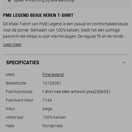
PME LEGEND BEIGE HEREN T-SHIRT
Dit khaki T-shirt van PME Legend is een casual en comfortabele keuze
voor de zomer. Gemaakt van 100% katoen, biedt het een luchtige
pasvorm die ideaal is voor warme dagen. De regular fit en de ronde
hals geven dit T-shirt een klassieke uitstraling. Op de borst vind je een
Lees meer
subtiele tekstprint die bijdraagt aan de stijlvolle look zonder te
overheersen. Dit maakt het shirt veelzijdig draagbaar, of je nu naar
het park gaat, een dagje stad plant of gewoon thuis ontspant.
SPECIFICATIES
De korte mouwen en normale lengte zorgen ervoor dat dit T-shirt
Merk
Pme legend
eenvoudig te combineren is met verschillende kledingstukken. Draag
Bestelcode
10128281
het met je favoriete jeans of shorts voor een moeiteloze, casual look.
Fabrikantcode
t shirt met klein artwork ptss2506551
De duurzaamheid van de stof maakt het ook een bewuste keuze voor
je garderobe. Dankzij het tijdloze ontwerp en de neutrale kleur past dit
Fabrikant kleur
7144
PME Legend T-shirt perfect bij diverse stijlen en gelegenheden, en is
Kleur
beige
het een betrouwbare aanvulling op je dagelijkse outfits.
Materiaal
100% katoen
Hals
Ronde hals