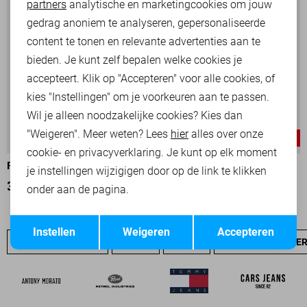
partners
analytische en marketingcookies om jouw
Marketing cookies
gedrag anoniem te analyseren, gepersonaliseerde
content te tonen en relevante advertenties aan te
bieden. Je kunt zelf bepalen welke cookies je
accepteert. Klik op "Accepteren" voor alle cookies, of
kies "Instellingen" om je voorkeuren aan te passen.
Wil je alleen noodzakelijke cookies? Kies dan
"Weigeren". Meer weten? Lees
hier
alles over onze
-25%
-25%
cookie- en privacyverklaring. Je kunt op elk moment
PME LEGEND T-SHIRT
PME LEGEND T-SHIRT
je instellingen wijzigigen door op de link te klikken
37,50
49,99
30,00
39,99
onder aan de pagina.
Opslaan
Terug
Instellen
Weigeren
Accepteren
PME LEGEND SALE
JEANS
NIEUW
PME LEGEND OVE