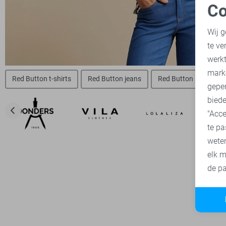
Co
N
Wij g
te ve
A
werk
mark
Red Button t-shirts
Red Button jeans
Red Button broeken
geper
biede
"Acce
te pa
wete
elk m
de pa