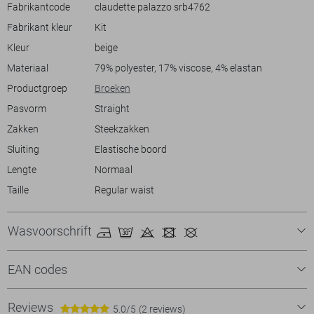
Fabrikantcode
claudette palazzo srb4762
situatie. De subtiele, elegante lijnen zorgen voor een moderne look
zonder dat het te veel opvalt. Combineer het met een luchtige blouse
Fabrikant kleur
Kit
of een casual T-shirt voor een moeiteloze stijl. Met deze broek ben je
Kleur
beige
Materiaal
79% polyester, 17% viscose, 4% elastan
Meer informatie:
De binnenbeenlengte is 83 cm bij maat 36/33.
Productgroep
Broeken
Pasvorm
Straight
Zakken
Steekzakken
Sluiting
Elastische boord
Lengte
Normaal
Taille
Regular waist
Wasvoorschrift
EAN codes
Reviews
5.0/5
(2 reviews)