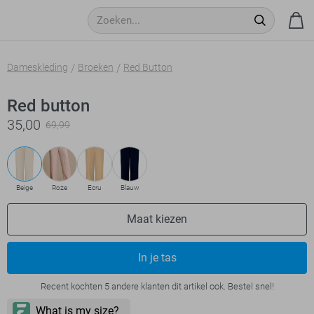
Dameskleding
Broeken
Red Button
Red button
35,00
69,99
Beige
Roze
Ecru
Blauw
Maat kiezen
In je tas
Recent kochten 5 andere klanten dit artikel ook. Bestel snel!