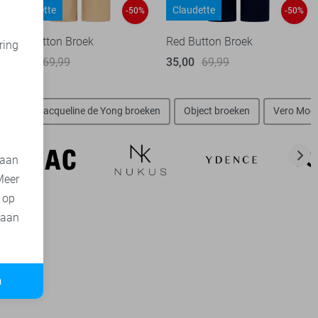
Claudette
Claudette
-50%
-50%
Red Button Broek
Red Button Broek
ring
35,00
69,99
35,00
69,99
d
eken
Jacqueline de Yong broeken
Object broeken
Vero Mod
 aan
Meer
t op
 aan
n