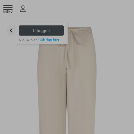
MENU
Inloggen
Nieuw hier?
klik dan hier