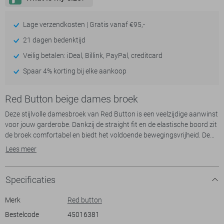
Lage verzendkosten | Gratis vanaf €95,-
21 dagen bedenktijd
Veilig betalen: iDeal, Billink, PayPal, creditcard
Spaar 4% korting bij elke aankoop
Red Button beige dames broek
Deze stijlvolle damesbroek van Red Button is een veelzijdige aanwinst
voor jouw garderobe. Dankzij de straight fit en de elastische boord zit
de broek comfortabel en biedt het voldoende bewegingsvrijheid. De
neutrale kleur kit maakt het eenvoudig te combineren met andere
Lees meer
kledingstukken. De steekzakken aan de zijkant voegen niet alleen een
praktisch element toe, maar geven de broek ook een casual
uitstraling die perfect is voor dagelijks gebruik.
Specificaties
Met zijn regular waist en normale lengte is de Red Button broek
Merk
Red button
geschikt voor tal van gelegenheden in de zomer. Of je nu een dagje uit
Bestelcode
45016381
plant of gewoon thuis wilt ontspannen, deze broek past bij elke