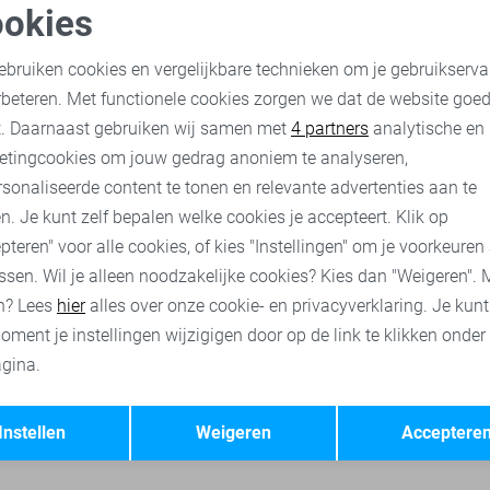
okies
Claudette
-50%
oodzakelijke cookies
Personalisatie cookies
Red Button Broek
ebruiken cookies en vergelijkbare technieken om je gebruikserva
35,00
69,99
rbeteren. Met functionele cookies zorgen we dat de website goe
nalytische cookies
Marketing cookies
t. Daarnaast gebruiken wij samen met
4 partners
analytische en
etingcookies om jouw gedrag anoniem te analyseren,
Red Button truien
Red Button vesten
Red Button korte bro
sonaliseerde content te tonen en relevante advertenties aan te
n. Je kunt zelf bepalen welke cookies je accepteert. Klik op
pteren" voor alle cookies, of kies "Instellingen" om je voorkeuren
ssen. Wil je alleen noodzakelijke cookies? Kies dan "Weigeren". 
n? Lees
hier
alles over onze cookie- en privacyverklaring. Je kun
oment je instellingen wijzigigen door op de link te klikken onder
gina.
Opslaan
Terug
Instellen
Weigeren
Acceptere