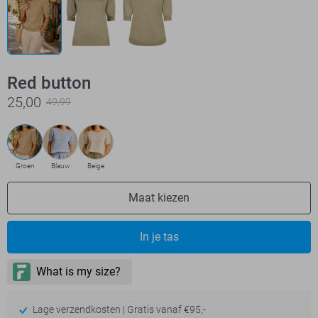
Red button
25,00
49,99
Groen
Blauw
Beige
Maat kiezen
In je tas
Lage verzendkosten | Gratis vanaf €95,-