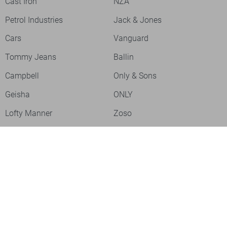
Cast Iron
NZA
Petrol Industries
Jack & Jones
Cars
Vanguard
Tommy Jeans
Ballin
Campbell
Only & Sons
Geisha
ONLY
Lofty Manner
Zoso
Ydence
Vero Moda
Refined Department
Garcia
Sisters Point
Red Button
JDY
Fluresk
Harper & Yve
Object