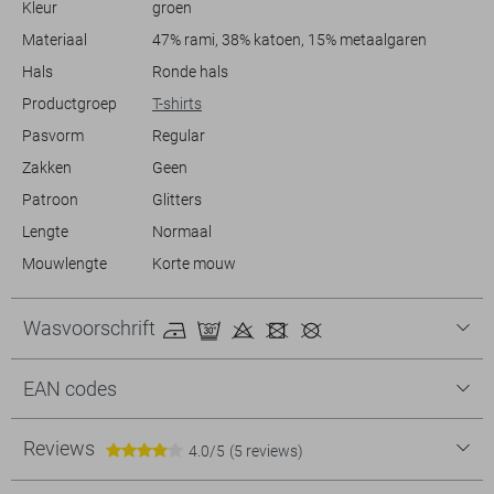
Kleur
groen
modieus item aan je garderobe toe.
Materiaal
47% rami, 38% katoen, 15% metaalgaren
Hals
Ronde hals
Productgroep
T-shirts
Pasvorm
Regular
Zakken
Geen
Patroon
Glitters
Lengte
Normaal
Mouwlengte
Korte mouw
Wasvoorschrift
EAN codes
Reviews
4.0/5
(5 reviews)