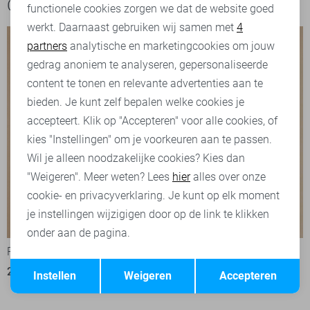
Ook het bekijken waard
functionele cookies zorgen we dat de website goed
werkt. Daarnaast gebruiken wij samen met
4
Analytische cookies
partners
analytische en marketingcookies om jouw
Marketing cookies
gedrag anoniem te analyseren, gepersonaliseerde
content te tonen en relevante advertenties aan te
bieden. Je kunt zelf bepalen welke cookies je
accepteert. Klik op "Accepteren" voor alle cookies, of
kies "Instellingen" om je voorkeuren aan te passen.
Wil je alleen noodzakelijke cookies? Kies dan
"Weigeren". Meer weten? Lees
hier
alles over onze
cookie- en privacyverklaring. Je kunt op elk moment
je instellingen wijzigigen door op de link te klikken
-50%
-50%
onder aan de pagina.
Red Button T-shirt
Red Button T-shirt
Opslaan
Terug
25,00
49,99
25,00
49,99
Instellen
Weigeren
Accepteren