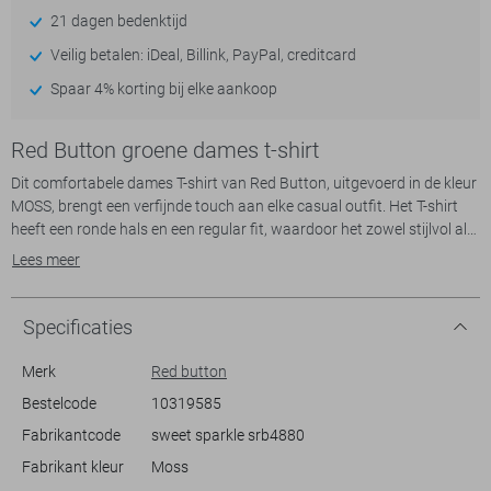
21 dagen bedenktijd
Veilig betalen: iDeal, Billink, PayPal, creditcard
Spaar 4% korting bij elke aankoop
Red Button groene dames t-shirt
Dit comfortabele dames T-shirt van Red Button, uitgevoerd in de kleur
MOSS, brengt een verfijnde touch aan elke casual outfit. Het T-shirt
heeft een ronde hals en een regular fit, waardoor het zowel stijlvol als
relaxed aanvoelt. Het subtiele glitterpatroon zorgt voor een speelse
Lees meer
twist, ideaal voor de lente. Met zijn korte mouwen en normale lengte is
het perfect voor milde dagen, of je nu naar een informeel samenzijn
gaat of een rustige wandeling maakt.
Specificaties
Het ontwerp zonder zakken biedt een gestroomlijnde look, waardoor
Merk
Red button
het eenvoudig te combineren is met andere kledingstukken. Draag het
Bestelcode
10319585
met een lichte jeans voor een frisse dagelijkse stijl of combineer het
Fabrikantcode
sweet sparkle srb4880
met een rok voor een iets gekledere look. De glanzende afwerking
maakt het ook geschikt voor gelegenheden die net een beetje extra
Fabrikant kleur
Moss
flair vragen. Met dit Red Button T-shirt voeg je een veelzijdig en