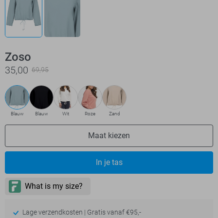
Zoso
35,00
69,95
Blauw
Blauw
Wit
Roze
Zand
Maat kiezen
In je tas
Lage verzendkosten | Gratis vanaf €95,-