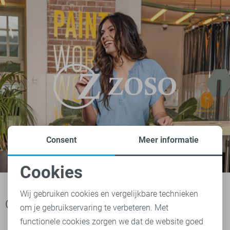
Consent
Meer informatie
Cookies
Noodzakelijke cookies
Wij gebruiken cookies en vergelijkbare technieken
Ook het bekijken waard
om je gebruikservaring te verbeteren. Met
Personalisatie cookies
functionele cookies zorgen we dat de website goed