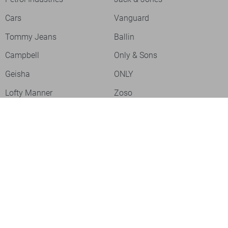
Cars
Vanguard
Tommy Jeans
Ballin
Campbell
Only & Sons
Geisha
ONLY
Lofty Manner
Zoso
Ydence
Vero Moda
Refined Department
Garcia
Sisters Point
Red Button
JDY
Fluresk
Harper & Yve
Object
Meld je aan voor onze nieuwsbrief