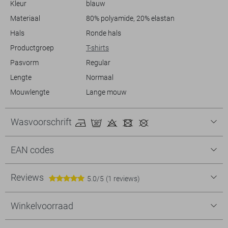
Kleur
blauw
een stijlvolle en veelzijdige optie voor diverse gelegenheden.
Materiaal
80% polyamide, 20% elastan
Hals
Ronde hals
Productgroep
T-shirts
Pasvorm
Regular
Lengte
Normaal
Mouwlengte
Lange mouw
Wasvoorschrift
EAN codes
Reviews
5.0/5
(1 reviews)
Winkelvoorraad