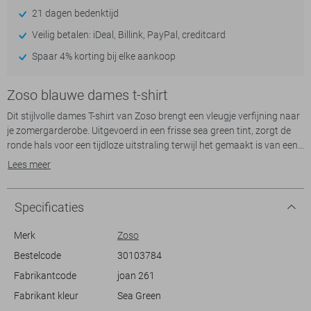
21 dagen bedenktijd
Veilig betalen: iDeal, Billink, PayPal, creditcard
Spaar 4% korting bij elke aankoop
Zoso blauwe dames t-shirt
Dit stijlvolle dames T-shirt van Zoso brengt een vleugje verfijning naar
je zomergarderobe. Uitgevoerd in een frisse sea green tint, zorgt de
ronde hals voor een tijdloze uitstraling terwijl het gemaakt is van een
hoogwaardige mix van 80% polyamide en 20% elastan, die zowel
Lees meer
comfort als flexibiliteit biedt. Met zijn reguliere pasvorm en lange
mouwen is dit T-shirt een ideale keuze voor casual settings, of je nu
een ontspannen weekend voor de boeg hebt of een informele
Specificaties
lunchafspraak.
Merk
Zoso
Dankzij de normale lengte en het subtiele trekkoord bij de zoom creëer
Bestelcode
30103784
je eenvoudig een flatterende silhouette die zich aanpast aan jouw stijl.
Fabrikantcode
joan 261
Combineer het met een lichte jeans voor een ongedwongen look, of
kies voor een elegante rok om de veelzijdigheid van dit kledingstuk te
Fabrikant kleur
Sea Green
benadrukken. Perfect voor de zomerse dagen, biedt dit Zoso T-shirt je