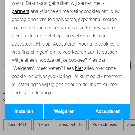
werkt. Daarnaast gebruiken wij samen met
4
Analytische cookies
partners
analytische en marketingcookies om jouw
Marketing cookies
gedrag anoniem te analyseren, gepersonaliseerde
content te tonen en relevante advertenties aan te
bieden. Je kunt zelf bepalen welke cookies je
accepteert. Klik op "Accepteren" voor alle cookies, of
kies "Instellingen" om je voorkeuren aan te passen.
Wil je alleen noodzakelijke cookies? Kies dan
"Weigeren". Meer weten? Lees
hier
alles over onze
cookie- en privacyverklaring. Je kunt op elk moment
-50%
-50%
je instellingen wijzigigen door op de link te klikken
Zoso T-shirt
Zoso Blouse
onder aan de pagina.
35,00
69,95
35,00
69,95
Opslaan
Terug
Instellen
Weigeren
Accepteren
Zoso SALE
Nieuw
Zoso t-shirts
Zoso blouses
Zos