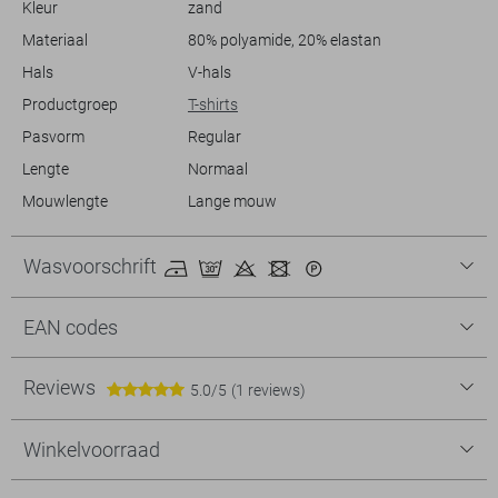
Kleur
zand
ontspannen middag in het park tot een informele lunchafspraak.
Materiaal
80% polyamide, 20% elastan
Hals
V-hals
Productgroep
T-shirts
Pasvorm
Regular
Lengte
Normaal
Mouwlengte
Lange mouw
Wasvoorschrift
EAN codes
Reviews
5.0/5
(1 reviews)
Winkelvoorraad