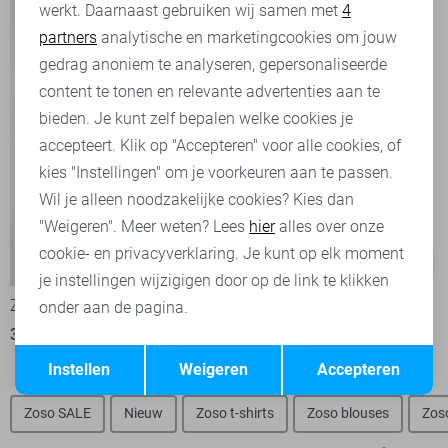
werkt. Daarnaast gebruiken wij samen met
4
Analytische cookies
partners
analytische en marketingcookies om jouw
Marketing cookies
gedrag anoniem te analyseren, gepersonaliseerde
content te tonen en relevante advertenties aan te
bieden. Je kunt zelf bepalen welke cookies je
accepteert. Klik op "Accepteren" voor alle cookies, of
kies "Instellingen" om je voorkeuren aan te passen.
Wil je alleen noodzakelijke cookies? Kies dan
"Weigeren". Meer weten? Lees
hier
alles over onze
cookie- en privacyverklaring. Je kunt op elk moment
-50%
-50%
je instellingen wijzigigen door op de link te klikken
Zoso T-shirt
Zoso Blouse
onder aan de pagina.
35,00
69,95
35,00
69,95
Opslaan
Terug
Instellen
Weigeren
Accepteren
Zoso SALE
Nieuw
Zoso t-shirts
Zoso blouses
Zos