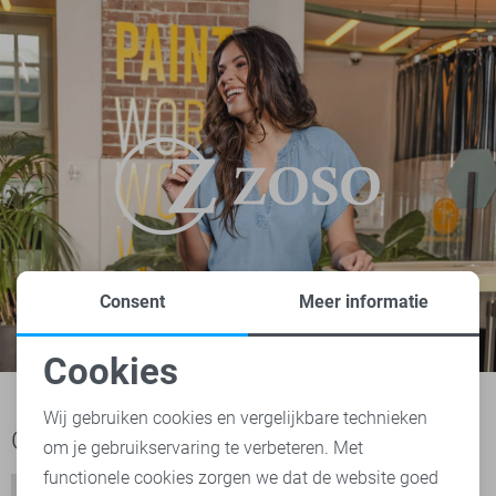
Consent
Meer informatie
Cookies
Noodzakelijke cookies
Wij gebruiken cookies en vergelijkbare technieken
Ook het bekijken waard
om je gebruikservaring te verbeteren. Met
Personalisatie cookies
functionele cookies zorgen we dat de website goed