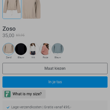
Zoso
35,00
69,95
Zand
Blauw
Wit
Roze
Blauw
Maat kiezen
In je tas
Lage verzendkosten | Gratis vanaf €95,-