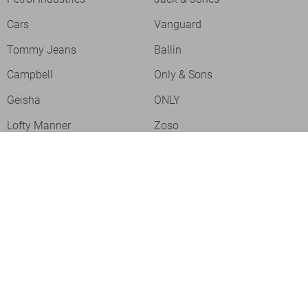
Cars
Vanguard
Tommy Jeans
Ballin
Campbell
Only & Sons
Geisha
ONLY
Lofty Manner
Zoso
Ydence
Vero Moda
Refined Department
Garcia
Sisters Point
Red Button
JDY
Fluresk
Harper & Yve
Object
Meld je aan voor onze nieuwsbrief