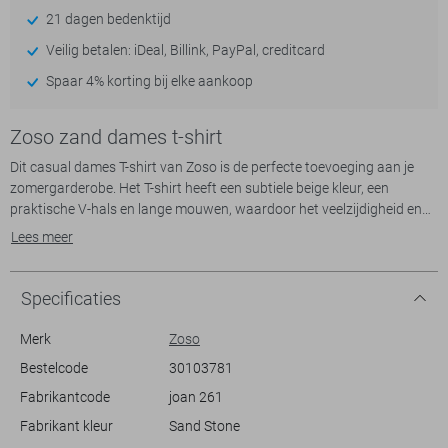
21 dagen bedenktijd
Veilig betalen: iDeal, Billink, PayPal, creditcard
Spaar 4% korting bij elke aankoop
Zoso zand dames t-shirt
Dit casual dames T-shirt van Zoso is de perfecte toevoeging aan je
zomergarderobe. Het T-shirt heeft een subtiele beige kleur, een
praktische V-hals en lange mouwen, waardoor het veelzijdigheid en
comfort biedt voor diverse gelegenheden. Gemaakt van een mix van
Lees meer
80% polyamide en 20% elastaan, voelt de stof zacht en licht aan op de
huid, ideaal voor warme zomerdagen.
Specificaties
Het ontwerp met een regular fit biedt een ontspannen uitstraling,
terwijl de normale lengte zorgt voor een tijdloze look die past bij
Merk
Zoso
verschillende stijlen. Of je het nu combineert met een jeans voor een
Bestelcode
30103781
casual dagje uit, of met een rok voor een nettere setting, dit T-shirt is
Fabrikantcode
joan 261
flexibel in gebruik. De subtiele details, zoals de lichte ruches aan de
mouwen, voegen een verfijnde touch toe zonder overdadig te zijn. Dit
Fabrikant kleur
Sand Stone
T-shirt is een uitstekende keuze voor alledaags gebruik, van een