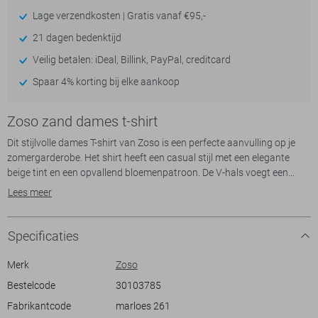
Lage verzendkosten | Gratis vanaf €95,-
21 dagen bedenktijd
Veilig betalen: iDeal, Billink, PayPal, creditcard
Spaar 4% korting bij elke aankoop
Zoso zand dames t-shirt
Dit stijlvolle dames T-shirt van Zoso is een perfecte aanvulling op je
zomergarderobe. Het shirt heeft een casual stijl met een elegante
beige tint en een opvallend bloemenpatroon. De V-hals voegt een
verfijnd accent toe, terwijl de korte mouwen zorgen voor een luchtige
Lees meer
en comfortabele pasvorm. Dankzij het gebruik van 80% polyamide en
20% elastan, biedt dit T-shirt een zachte en flexibele stof die ideaal is
voor warme dagen.
Specificaties
Met zijn normale lengte en regular fit past dit Zoso T-shirt moeiteloos
Merk
Zoso
bij verschillende outfits. Je kunt het combineren met een lichte jeans
Bestelcode
30103785
voor een dagje uit in de stad of dragen met een zwierige rok voor een
Fabrikantcode
marloes 261
diner in de avondzon. Het is veelzijdig en geschikt voor zowel