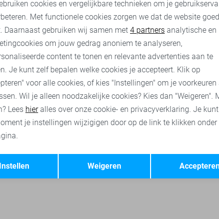
ebruiken cookies en vergelijkbare technieken om je gebruikserva
rbeteren. Met functionele cookies zorgen we dat de website goe
o broeken
Zoso vesten
Jacqueline de Yong t-shirts
Only t-s
nalytische cookies
Marketing cookies
t. Daarnaast gebruiken wij samen met
4 partners
analytische en
etingcookies om jouw gedrag anoniem te analyseren,
sonaliseerde content te tonen en relevante advertenties aan te
n. Je kunt zelf bepalen welke cookies je accepteert. Klik op
pteren" voor alle cookies, of kies "Instellingen" om je voorkeuren
ssen. Wil je alleen noodzakelijke cookies? Kies dan "Weigeren". 
n? Lees
hier
alles over onze cookie- en privacyverklaring. Je kun
oment je instellingen wijzigigen door op de link te klikken onder
gina.
Opslaan
Terug
Instellen
Weigeren
Acceptere