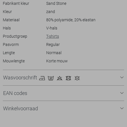
informele bijeenkomsten als een stijlvolle dag op kantoor. Dit T-shirt
Fabrikant kleur
Sand Stone
biedt de perfecte balans tussen comfort en mode, en het
Kleur
zand
bloemontwerp geeft je een frisse, zomerse look.
Materiaal
80% polyamide, 20% elastan
Hals
V-hals
Productgroep
T-shirts
Pasvorm
Regular
Lengte
Normaal
Mouwlengte
Korte mouw
Wasvoorschrift
EAN codes
Winkelvoorraad