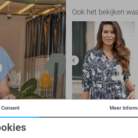
Ook het bekijken wa
Consent
Meer inform
-50%
Zoso Blouse
okies
40,00
79,95
oodzakelijke cookies
Personalisatie cookies