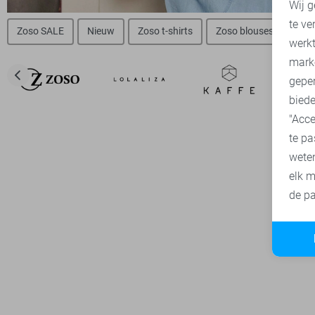
Wij g
te ve
Zoso SALE
Nieuw
Zoso t-shirts
Zoso blouses
Zos
A
werk
mark
geper
biede
"Acce
te pa
wete
elk m
de pa