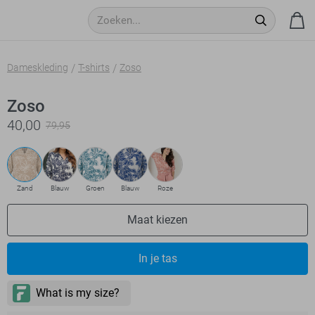
Dameskleding
T-shirts
Zoso
Zoso
40,00
79,95
Zand
Blauw
Groen
Blauw
Roze
Maat kiezen
In je tas