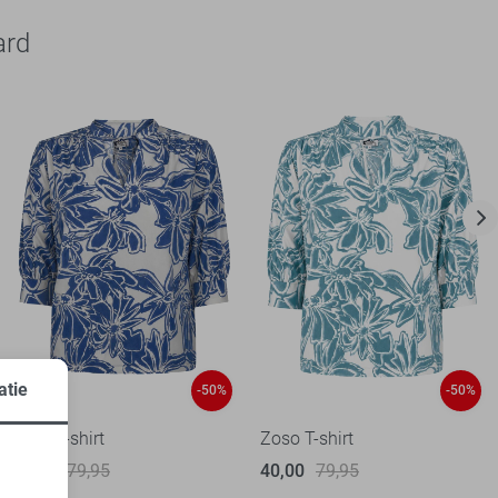
ard
atie
-50%
-50%
Zoso T-shirt
Zoso T-shirt
40,00
79,95
40,00
79,95