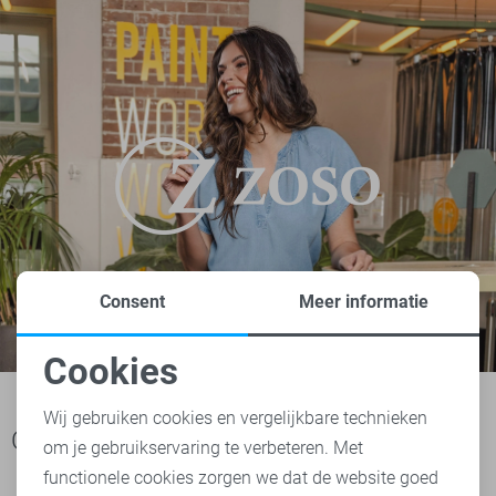
Consent
Meer informatie
Cookies
Noodzakelijke cookies
Wij gebruiken cookies en vergelijkbare technieken
Ook het bekijken waard
om je gebruikservaring te verbeteren. Met
Personalisatie cookies
functionele cookies zorgen we dat de website goed