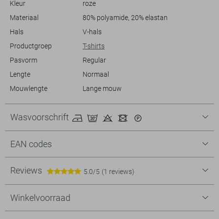
Kleur
roze
dag op kantoor hebt of een informele bijeenkomst, dit T-shirt biedt je
de perfecte balans tussen comfort en stijl. Het lichte materiaal en de
Materiaal
80% polyamide, 20% elastan
luchtige pasvorm zorgen ervoor dat je je de hele dag door fris en
Hals
V-hals
zelfverzekerd voelt.
Productgroep
T-shirts
Pasvorm
Regular
Lengte
Normaal
Mouwlengte
Lange mouw
Wasvoorschrift
EAN codes
Reviews
5.0/5
(1 reviews)
Winkelvoorraad