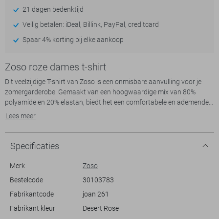
21 dagen bedenktijd
Veilig betalen: iDeal, Billink, PayPal, creditcard
Spaar 4% korting bij elke aankoop
Zoso roze dames t-shirt
Dit veelzijdige T-shirt van Zoso is een onmisbare aanvulling voor je
zomergarderobe. Gemaakt van een hoogwaardige mix van 80%
polyamide en 20% elastan, biedt het een comfortabele en ademende
pasvorm die ideaal is voor warme dagen. De V-hals en de subtiele
Lees meer
kleur Desert Rose geven het T-shirt een moderne en elegante
uitstraling. De regular fit past zich moeiteloos aan je lichaamsvorm
aan, terwijl de korte mouwen je voldoende bewegingsvrijheid bieden.
Specificaties
Perfect om te dragen voor een casual dagje uit of een ontspannen
avond met vrienden.
Merk
Zoso
Bestelcode
30103783
De lengte van dit Zoso T-shirt is normaal, waardoor je het makkelijk
Fabrikantcode
joan 261
kunt combineren met een jeans of een luchtige rok voor een frisse
look. Het tijdloze ontwerp en de vrouwelijke details maken het een
Fabrikant kleur
Desert Rose
veelzijdige keuze, geschikt voor diverse gelegenheden. Of je nu een