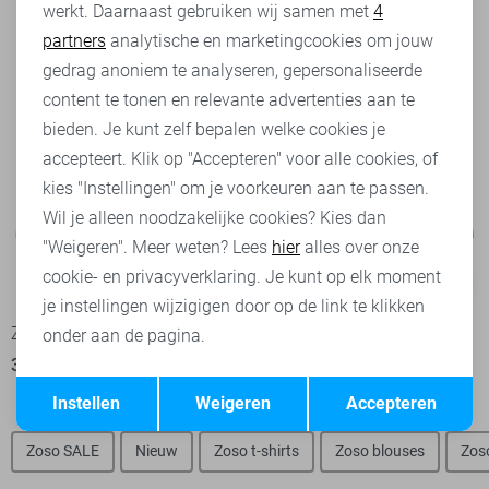
werkt. Daarnaast gebruiken wij samen met
4
Analytische cookies
partners
analytische en marketingcookies om jouw
Marketing cookies
gedrag anoniem te analyseren, gepersonaliseerde
content te tonen en relevante advertenties aan te
bieden. Je kunt zelf bepalen welke cookies je
accepteert. Klik op "Accepteren" voor alle cookies, of
kies "Instellingen" om je voorkeuren aan te passen.
Wil je alleen noodzakelijke cookies? Kies dan
"Weigeren". Meer weten? Lees
hier
alles over onze
cookie- en privacyverklaring. Je kunt op elk moment
-50%
-50%
je instellingen wijzigigen door op de link te klikken
Zoso T-shirt
Zoso T-shirt
onder aan de pagina.
35,00
69,95
35,00
69,95
Opslaan
Terug
Instellen
Weigeren
Accepteren
Zoso SALE
Nieuw
Zoso t-shirts
Zoso blouses
Zos