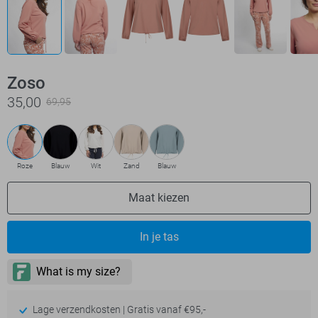
Zoso
35,00
69,95
Roze
Blauw
Wit
Zand
Blauw
Maat kiezen
In je tas
Lage verzendkosten | Gratis vanaf €95,-