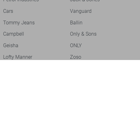
Cars
Vanguard
Tommy Jeans
Ballin
Campbell
Only & Sons
Geisha
ONLY
Lofty Manner
Zoso
Ydence
Vero Moda
Refined Department
Garcia
Sisters Point
Red Button
JDY
Fluresk
Harper & Yve
Object
Meld je aan voor onze nieuwsbrief