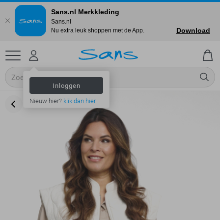
Sans.nl Merkkleding
Sans.nl
Download
Nu extra leuk shoppen met de App.
Inloggen
Nieuw hier?
klik dan hier