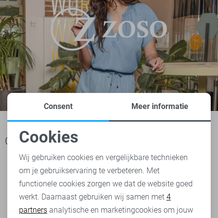
Consent
Meer informatie
Cookies
Ook het bekijken waard
Noodzakelijke cookies
Wij gebruiken cookies en vergelijkbare technieken
om je gebruikservaring te verbeteren. Met
Personalisatie cookies
functionele cookies zorgen we dat de website goed
werkt. Daarnaast gebruiken wij samen met
4
Analytische cookies
partners
analytische en marketingcookies om jouw