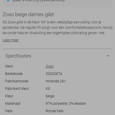
Zoso beige dames gilet
Dit Zoso gilet in de kleur 'Kit' is een veelzijdige aanvulling voor je
garderobe. De regular fit zorgt voor een comfortabele pasvorm, terwijl
de ronde hals en ritssluiting een eigentijdse uitstraling geven. Het
elegante quiltpatroon voegt textuur toe, waardoor het gilet niet alleen
Lees meer
functioneel maar ook stijlvol is. De lichte kleur en mouwloze snit
maken het ideaal voor de lente, wanneer je het makkelijk kan
combineren met zowel een blouse als een casual top.
Specificaties
Dit gilet is ontworpen voor een casual stijl en past perfect bij diverse
Merk
Zoso
gelegenheden. Draag het tijdens een ontspannen weekend, een
Bestelcode
20202674
wandeling door het park of een informele ontmoeting met vrienden.
Fabrikantcode
miranda 261
Het biedt je de mogelijkheid om snel een modieuze look te creëren
zonder in te boeten op comfort. Met een normale lengte en een lichte,
Fabrikant kleur
Kit
ademende stof, is het een uitstekende keuze om je outfit net dat
Kleur
beige
beetje extra te geven.
Materiaal
97% polyester, 3% elastan
Hals
Ronde hals