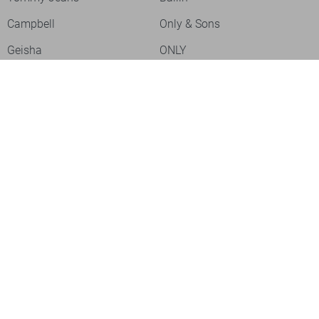
Campbell
Only & Sons
Geisha
ONLY
Lofty Manner
Zoso
Ydence
Vero Moda
Refined Department
Garcia
Sisters Point
Red Button
JDY
Fluresk
Harper & Yve
Object
Meld je aan voor onze nieuwsbrief
Meld je aan voor onze nieuwsbrief en profiteer als eerste van
acties!