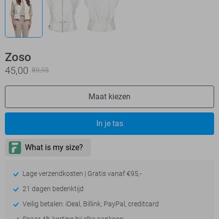
Zoso
45,00
89,95
Maat kiezen
In je tas
Lage verzendkosten | Gratis vanaf €95,-
21 dagen bedenktijd
Veilig betalen: iDeal, Billink, PayPal, creditcard
Spaar 4% korting bij elke aankoop