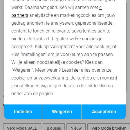
werkt. Daarnaast gebruiken wij samen met
4
Analytische cookies
partners
analytische en marketingcookies om jouw
Marketing cookies
gedrag anoniem te analyseren, gepersonaliseerde
content te tonen en relevante advertenties aan te
bieden. Je kunt zelf bepalen welke cookies je
accepteert. Klik op "Accepteren" voor alle cookies, of
kies "Instellingen" om je voorkeuren aan te passen.
Wil je alleen noodzakelijke cookies? Kies dan
"Weigeren". Meer weten? Lees
hier
alles over onze
cookie- en privacyverklaring. Je kunt op elk moment
-50%
-20%
je instellingen wijzigigen door op de link te klikken
onder aan de pagina.
Vero Moda T-shirt
Vero Moda T-shirt
9,00
17,99
14,40
17,99
Opslaan
Terug
Instellen
Weigeren
Accepteren
Vero Moda SALE
Blouses
Nieuw
Vero Moda broeken