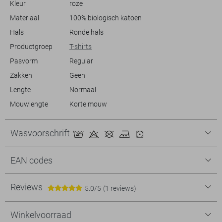
Kleur
roze
kledingstuk biedt niet alleen stijl maar ook een bewuste keuze,
doordat het is vervaardigd van biologisch katoen.
Materiaal
100% biologisch katoen
Hals
Ronde hals
Productgroep
T-shirts
Pasvorm
Regular
Zakken
Geen
Lengte
Normaal
Mouwlengte
Korte mouw
Wasvoorschrift
EAN codes
Reviews
5.0/5
(1 reviews)
Winkelvoorraad