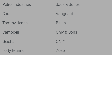
Petrol Industries
Jack & Jones
Cars
Vanguard
Tommy Jeans
Ballin
Campbell
Only & Sons
Geisha
ONLY
Lofty Manner
Zoso
Ydence
Vero Moda
Refined Department
Garcia
Sisters Point
Red Button
JDY
Fluresk
Harper & Yve
Object
Meld je aan voor onze nieuwsbrief