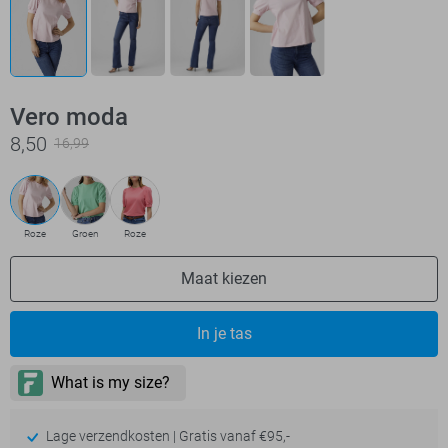
Vero moda
8,50
16,99
Roze
Groen
Roze
Maat kiezen
In je tas
Lage verzendkosten | Gratis vanaf €95,-