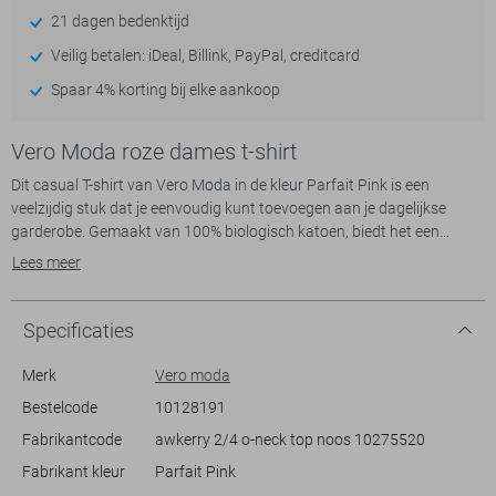
21 dagen bedenktijd
Veilig betalen: iDeal, Billink, PayPal, creditcard
Spaar 4% korting bij elke aankoop
Vero Moda roze dames t-shirt
Dit casual T-shirt van Vero Moda in de kleur Parfait Pink is een
veelzijdig stuk dat je eenvoudig kunt toevoegen aan je dagelijkse
garderobe. Gemaakt van 100% biologisch katoen, biedt het een
ademende en comfortabele pasvorm. De ronde hals en de korte
Lees meer
mouwen geven het T-shirt een tijdloze uitstraling, terwijl de subtiele
plooiing op de schouders een extra detail toevoegt. Dit T-shirt met zijn
normale lengte is perfect om te dragen naar informele uitjes of
Specificaties
gewoon tijdens een relaxte dag thuis.
Merk
Vero moda
Dankzij het zachte roze kleur en de regular fit pasvorm past dit Vero
Bestelcode
10128191
Moda T-shirt gemakkelijk bij verschillende stijlen. Combineer het met
Fabrikantcode
awkerry 2/4 o-neck top noos 10275520
een denim jeans voor een klassieke look, of draag het met een rok
voor een meer vrouwelijke touch. Het is ideaal voor zowel warme
Fabrikant kleur
Parfait Pink
zomerdagen als de basislaag in koudere seizoenen. Dit duurzame