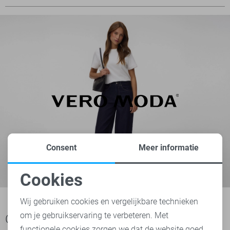
Consent
Meer informatie
Cookies
Noodzakelijke cookies
Wij gebruiken cookies en vergelijkbare technieken
om je gebruikservaring te verbeteren. Met
Personalisatie cookies
Ook het bekijken waard
functionele cookies zorgen we dat de website goed