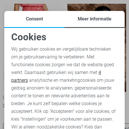
Consent
Meer informatie
Cookies
Noodzakelijke cookies
Wij gebruiken cookies en vergelijkbare technieken
om je gebruikservaring te verbeteren. Met
Personalisatie cookies
functionele cookies zorgen we dat de website goed
werkt. Daarnaast gebruiken wij samen met
4
Analytische cookies
partners
analytische en marketingcookies om jouw
-50%
-50%
Marketing cookies
gedrag anoniem te analyseren, gepersonaliseerde
content te tonen en relevante advertenties aan te
C&S The Label Broek
Geisha Blouse
bieden. Je kunt zelf bepalen welke cookies je
30,00
59,99
40,00
79,99
accepteert. Klik op "Accepteren" voor alle cookies, of
kies "Instellingen" om je voorkeuren aan te passen.
Wil je alleen noodzakelijke cookies? Kies dan
C&S The Label blouses
C&S The Label broeken
Jacqueline 