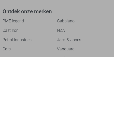
Ontdek onze merken
PME legend
Gabbiano
Cast Iron
NZA
Petrol Industries
Jack & Jones
Cars
Vanguard
Tommy Jeans
Ballin
Campbell
Only & Sons
Geisha
ONLY
Lofty Manner
Zoso
Ydence
Vero Moda
Refined Department
Garcia