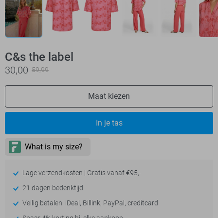
C&s the label
30,00
59,99
Maat kiezen
In je tas
Lage verzendkosten | Gratis vanaf €95,-
21 dagen bedenktijd
Veilig betalen: iDeal, Billink, PayPal, creditcard
Spaar 4% korting bij elke aankoop