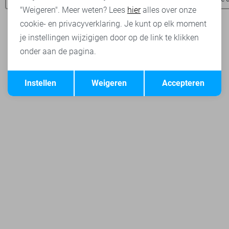
"Weigeren". Meer weten? Lees
hier
alles over onze
cookie- en privacyverklaring. Je kunt op elk moment
je instellingen wijzigigen door op de link te klikken
onder aan de pagina.
Opslaan
Terug
Instellen
Weigeren
Accepteren