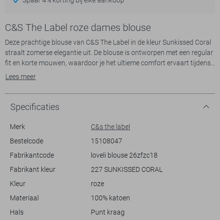
C&S The Label roze dames blouse
Deze prachtige blouse van C&S The Label in de kleur Sunkissed Coral
straalt zomerse elegantie uit. De blouse is ontworpen met een regular
fit en korte mouwen, waardoor je het ultieme comfort ervaart tijdens
warmere dagen. Het geborduurde bloemenpatroon voegt een speelse
Lees meer
doch verfijnde touch toe, ideaal voor een casual dagje uit of een
zonnige brunch. De puntkraag en knoopsluiting geven het geheel een
nette afwerking, perfect om je outfit een stijlvolle twist te geven.
Specificaties
Gemaakt van 100% katoen, biedt deze blouse een ademende en
Merk
C&s the label
zachte ervaring. De levendige kleur en het opvallende patroon zorgen
Bestelcode
15108047
ervoor dat je moeiteloos opvalt. Dankzij de normale lengte en de
Fabrikantcode
loveli blouse 26zfzc18
veelzijdigheid qua styling, combineer je deze blouse eenvoudig met
een luchtige broek of je favoriete jeans. Of je nu een middag in het
Fabrikant kleur
227 SUNKISSED CORAL
park doorbrengt of een zomerse festival bezoekt, deze C&S The Label
Kleur
roze
blouse is de perfecte keuze voor elke gelegenheid.
Materiaal
100% katoen
Hals
Punt kraag