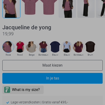
Jacqueline de yong
19,99
Roze
Rood
Beige
Bordeaux
Blauw
Blauw
Bordeaux
Bruin
Maat kiezen
In je tas
Lage verzendkosten | Gratis vanaf €95,-