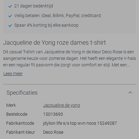
21 dagen bedenktijd
Veilig betalen: iDeal, Billink, PayPal, creditcard
Spaar 4% korting bij elke aankoop
Jacqueline de Yong roze dames t-shirt
Dit casual T-shirt van Jacqueline de Yong in de kleur Deco Rose is een
aangename keuze voor zomerse dagen. Het heeft een elegante V-hals
en een regular fit pasvorm die zorgt voor comfort en stijl. Met een
lengte die perfect op de heupen valt en korte mouwen die
Lees meer
bewegingsvrijheid bieden, is dit shirt gemaakt van 51% gerecycled
polyester en 49% polyester, wat niet alleen zorgt voor een zachte
textuur maar ook een duurzame keuze is.
Specificaties
Dankzij het tijdloze design combineer je dit T-shirt makkelijk met
Merk
Jacqueline de yong
andere stukken in je garderobe. Het is ideaal voor een ontspannen
Bestelcode
15013693
dagje uit of een casual afspraak. Draag het met een lichte jeans voor
Fabrikantcode
jdylion life s/s top wvn noos 15249287
een frisse zomerse look of met een zwarte broek voor een meer
verfijnde uitstraling. Kies voor comfort zonder in te boeten aan stijl
Fabrikant kleur
Deco Rose
met dit veelzijdige T-shirt van Jacqueline de Yong.