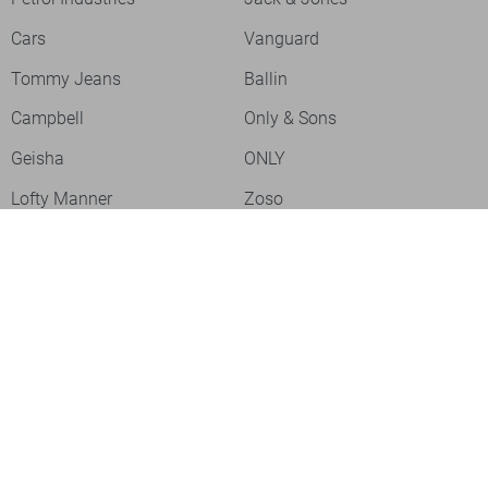
Cars
Vanguard
Tommy Jeans
Ballin
Campbell
Only & Sons
Geisha
ONLY
Lofty Manner
Zoso
Ydence
Vero Moda
Refined Department
Garcia
Sisters Point
Red Button
JDY
Fluresk
Harper & Yve
Object
Meld je aan voor onze nieuwsbrief