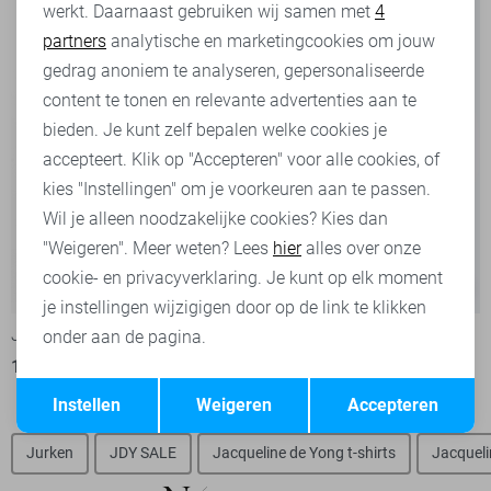
werkt. Daarnaast gebruiken wij samen met
4
Analytische cookies
partners
analytische en marketingcookies om jouw
Marketing cookies
gedrag anoniem te analyseren, gepersonaliseerde
content te tonen en relevante advertenties aan te
bieden. Je kunt zelf bepalen welke cookies je
accepteert. Klik op "Accepteren" voor alle cookies, of
kies "Instellingen" om je voorkeuren aan te passen.
Wil je alleen noodzakelijke cookies? Kies dan
"Weigeren". Meer weten? Lees
hier
alles over onze
cookie- en privacyverklaring. Je kunt op elk moment
-50%
-50%
je instellingen wijzigigen door op de link te klikken
Jacqueline de Yong T-shirt
Jacqueline de Yong T-shirt
onder aan de pagina.
10,00
19,99
10,00
19,99
Opslaan
Terug
Instellen
Weigeren
Accepteren
Jurken
JDY SALE
Jacqueline de Yong t-shirts
Jacqueli