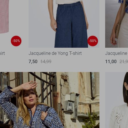
-50%
-50%
irt
Jacqueline de Yong T-shirt
Jacqueline
7,50
14,99
11,00
21,