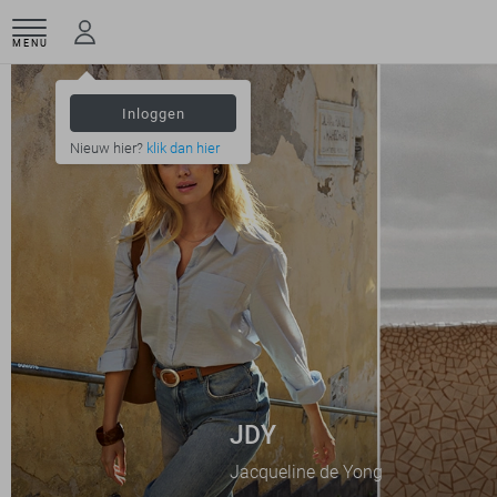
MENU
Inloggen
Nieuw hier?
klik dan hier
JDY
Jacqueline de Yong