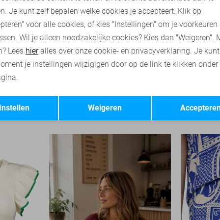
n. Je kunt zelf bepalen welke cookies je accepteert. Klik op
pteren" voor alle cookies, of kies "Instellingen" om je voorkeuren
ssen. Wil je alleen noodzakelijke cookies? Kies dan "Weigeren". 
n? Lees
hier
alles over onze cookie- en privacyverklaring. Je kun
oment je instellingen wijzigigen door op de link te klikken onder
gina.
-50%
-50%
Opslaan
Terug
use
Jacqueline de Yong Top
Jacqueline
Instellen
Weigeren
Acceptere
17,50
34,99
17,50
34,