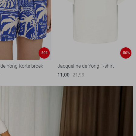
-50%
-50%
 de Yong Korte broek
Jacqueline de Yong T-shirt
9
11,00
21,99