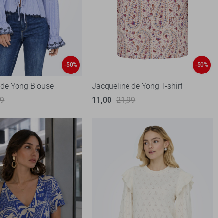
-50%
-50%
 de Yong Blouse
Jacqueline de Yong T-shirt
99
11,00
21,99