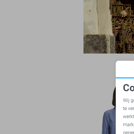
LTB
21
M/32
Mac
31
M/34
Malelions
17
L
Minus
14
L/32
NED
117
L/34
Noisy may
85
XL
Nukus
45
XL/32
Object
181
XL/34
Only
1019
XXL
Co
Pieces
283
XXL/32
N
Presly & Sun
15
Wij g
XXL/34
Red Button
170
te ve
A
Refined Department
45
werk
Rino & Pelle
mark
46
geper
Sans
7