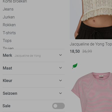
Korte broeken
Jeans
Jurken
Rokken
T-shirts
Tops
Jacqueline de Yong Top
Truien
18,50
36,99
Merk
Jacqueline de Yong
Vesten
Gilets
C&S The Label
58
Maat
Blazers
Calvin Klein
30
32
Jassen
Kleur
Cars
20
34
dfns
2
Beige
Seizoen
34/32
Donders
8
Blauw
36
Basics
Sale
EsQualo
51
Bordeaux
36/32