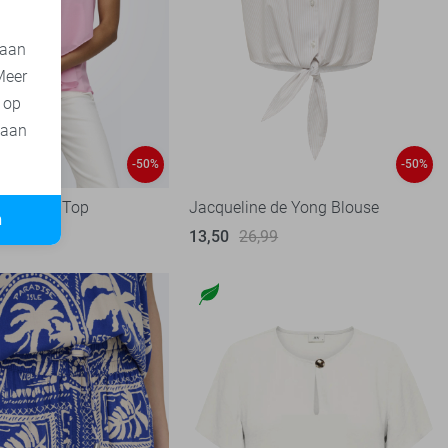
 aan
Meer
t op
 aan
-50%
-50%
 de Yong Top
Jacqueline de Yong Blouse
n
99
13,50
26,99