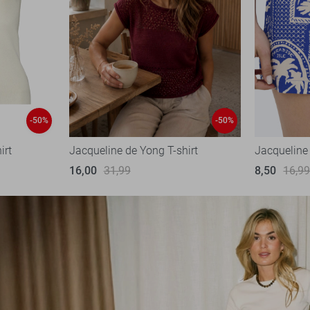
-50%
-50%
irt
Jacqueline de Yong T-shirt
Jacqueline
16,00
31,99
8,50
16,9