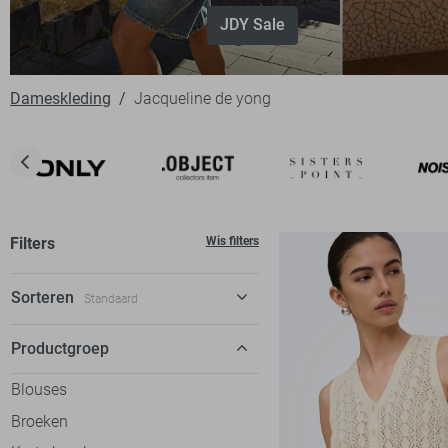
JDY Sale
Dameskleding
Jacqueline de yong
Filters
Wis filters
Sorteren
Standaard
Standaard
Productgroep
€ laag-hoog
Blouses
€ hoog-laag
Broeken