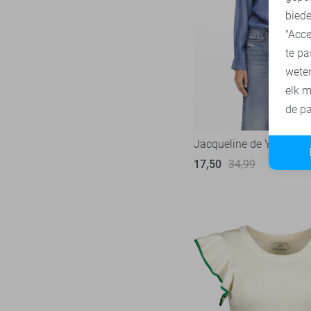
biede
SisterS point
271
"Acce
Studio Amaya
27
te pa
Superdry
3
wete
Tommy Jeans
77
elk m
Touch
de pa
22
TQ Amsterdam
43
Jacqueline de Yong Blo
Vero Moda
542
17,50
34,99
Vila
433
Ydence
66
Zoso
231
Zusss
49