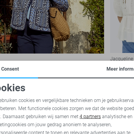
Jacqueline
20,00
39,
Consent
Meer inform
okies
oodzakelijke cookies
Personalisatie cookies
ebruiken cookies en vergelijkbare technieken om je gebruikserva
rbeteren. Met functionele cookies zorgen we dat de website goe
nalytische cookies
Marketing cookies
t. Daarnaast gebruiken wij samen met
4 partners
analytische en
etingcookies om jouw gedrag anoniem te analyseren,
sonaliseerde content te tonen en relevante advertenties aan te