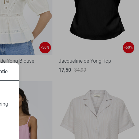
-50%
-50%
 de Yong Blouse
Jacqueline de Yong Top
99
17,50
34,99
atie
ring
d