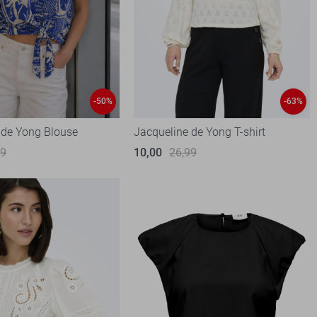
-50%
-63%
 de Yong Blouse
Jacqueline de Yong T-shirt
99
10,00
26,99