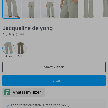
Jacqueline de yong
17,50
34,99
Groen
Bruin
Maat kiezen
In je tas
Lage verzendkosten | Gratis vanaf €95,-