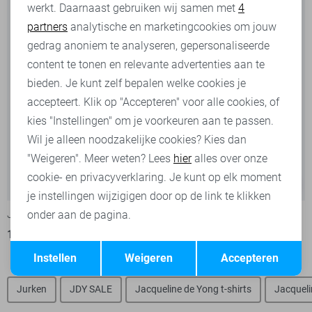
werkt. Daarnaast gebruiken wij samen met
4
Analytische cookies
partners
analytische en marketingcookies om jouw
Marketing cookies
gedrag anoniem te analyseren, gepersonaliseerde
content te tonen en relevante advertenties aan te
bieden. Je kunt zelf bepalen welke cookies je
accepteert. Klik op "Accepteren" voor alle cookies, of
kies "Instellingen" om je voorkeuren aan te passen.
Wil je alleen noodzakelijke cookies? Kies dan
"Weigeren". Meer weten? Lees
hier
alles over onze
cookie- en privacyverklaring. Je kunt op elk moment
-50%
-50%
je instellingen wijzigigen door op de link te klikken
Jacqueline de Yong Broek
Only Broek
onder aan de pagina.
17,50
34,99
17,50
34,99
Opslaan
Terug
Instellen
Weigeren
Accepteren
Jurken
JDY SALE
Jacqueline de Yong t-shirts
Jacqueli