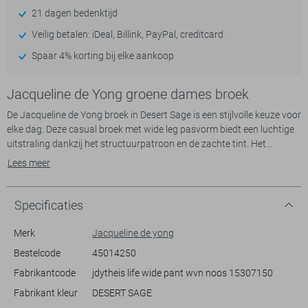
21 dagen bedenktijd
Veilig betalen: iDeal, Billink, PayPal, creditcard
Spaar 4% korting bij elke aankoop
Jacqueline de Yong groene dames broek
De Jacqueline de Yong broek in Desert Sage is een stijlvolle keuze voor
elke dag. Deze casual broek met wide leg pasvorm biedt een luchtige
uitstraling dankzij het structuurpatroon en de zachte tint. Het
materiaal bestaat uit 80% katoen en 20% gerecycled katoen, wat
Lees meer
zorgt voor een duurzame optie binnen je garderobe. Met een
elastische boord en een regular waist zit deze broek niet alleen
comfortabel maar biedt hij ook praktisch gemak met de handige
Specificaties
steekzakken.
Merk
Jacqueline de yong
Deze broek past perfect bij diverse gelegenheden. Of je nu een
Bestelcode
45014250
ontspannen dagje thuis hebt of een lunchafspraak met vrienden, de
Fabrikantcode
jdytheis life wide pant wvn noos 15307150
Jacqueline de Yong broek geeft je altijd een trendy en comfortabele
uitstraling. Combineer hem eenvoudig met een lichte blouse en
Fabrikant kleur
DESERT SAGE
sandalen voor een casual chic look. De normale lengte zorgt ervoor