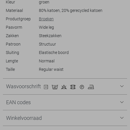
Kleur
groen
dat je hem makkelijk kunt combineren met verschillende stijlen en
schoenen. Deze broek is een veelzijdige en bewuste aanvulling op je
Materiaal
80% katoen, 20% gerecycled katoen
kledingkast en biedt je comfort en stijl in één.
Productgroep
Broeken
Pasvorm
Wide leg
Zakken
Steekzakken
Patroon
Structuur
Sluiting
Elastische boord
Lengte
Normaal
Taille
Regular waist
Wasvoorschrift
EAN codes
Winkelvoorraad