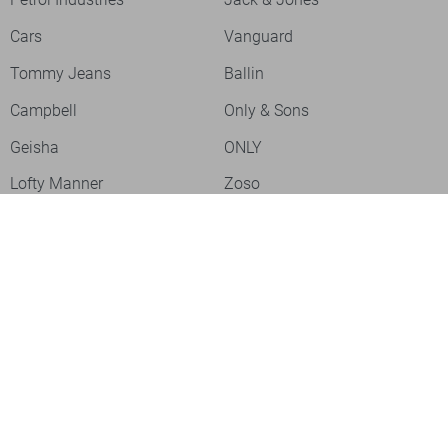
Cars
Vanguard
Tommy Jeans
Ballin
Campbell
Only & Sons
Geisha
ONLY
Lofty Manner
Zoso
Ydence
Vero Moda
Refined Department
Garcia
Sisters Point
Red Button
JDY
Fluresk
Harper & Yve
Object
Meld je aan voor onze nieuwsbrief