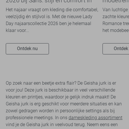
2026 bij Sans: stijl en comfort in
modetrend
travelkwaliteit
overal zie
Het najaar vraagt om kleding die comfortabel,
Van luchtige 
veelzijdig én stijlvol is. Met de nieuwe Lady
zachte kleure
Day najaarscollectie 2026 ben je helemaal
Romance tren
klaar voor...
het modebeel
Ontdek nu
Ontdek
Op zoek naar een beetje extra flair? De Geisha jurk is er
voor jou! Deze jurk is beschikbaar in veel verschillende
kleuren en printjes, waardoor je gelijk indruk maakt! De
Geisha jurk is erg geschikt voor meerdere situaties en kan
zowel gedragen worden in persoonlijke settings als bij
professionele meetings. In ons
dameskleding assortiment
vind je de Geisha jurk in veelvoud terug. Neem eens een