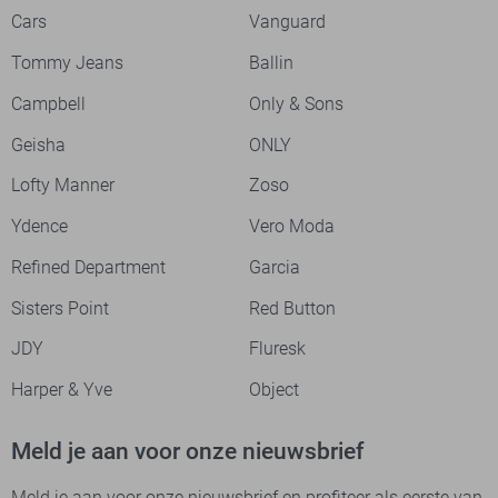
Cars
Vanguard
Tommy Jeans
Ballin
Campbell
Only & Sons
Geisha
ONLY
Lofty Manner
Zoso
Ydence
Vero Moda
Refined Department
Garcia
Sisters Point
Red Button
JDY
Fluresk
Harper & Yve
Object
Meld je aan voor onze nieuwsbrief
Meld je aan voor onze nieuwsbrief en profiteer als eerste van