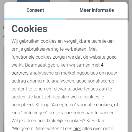
Consent
Meer informatie
-50%
-50%
Cookies
Geisha Jurk
Geisha Jurk
Noodzakelijke cookies
45,00
89,99
60,00
119,99
Wij gebruiken cookies en vergelijkbare technieken
om je gebruikservaring te verbeteren. Met
Personalisatie cookies
functionele cookies zorgen we dat de website goed
werkt. Daarnaast gebruiken wij samen met
4
Analytische cookies
partners
analytische en marketingcookies om jouw
Marketing cookies
gedrag anoniem te analyseren, gepersonaliseerde
content te tonen en relevante advertenties aan te
bieden. Je kunt zelf bepalen welke cookies je
accepteert. Klik op "Accepteren" voor alle cookies, of
kies "Instellingen" om je voorkeuren aan te passen.
Wil je alleen noodzakelijke cookies? Kies dan
"Weigeren". Meer weten? Lees
hier
alles over onze
-20%