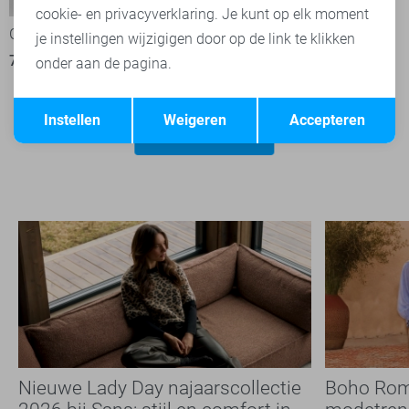
cookie- en privacyverklaring. Je kunt op elk moment
Geisha Jurk
je instellingen wijzigigen door op de link te klikken
72,00
89,99
onder aan de pagina.
Opslaan
Terug
Instellen
Weigeren
Accepteren
Filter
2
Nieuwe Lady Day najaarscollectie
Boho Rom