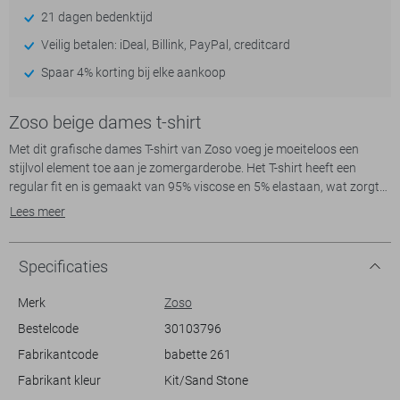
21 dagen bedenktijd
Veilig betalen: iDeal, Billink, PayPal, creditcard
Spaar 4% korting bij elke aankoop
Zoso beige dames t-shirt
Met dit grafische dames T-shirt van Zoso voeg je moeiteloos een
stijlvol element toe aan je zomergarderobe. Het T-shirt heeft een
regular fit en is gemaakt van 95% viscose en 5% elastaan, wat zorgt
voor een comfortabele en zachte draagervaring. De korte mouwen en
Lees meer
ronde hals maken het een perfecte keuze voor warme dagen. Het
subtiele patroon geeft een moderne twist en voegt visuele interesse
toe zonder te overheersen. Dit shirt is ideaal voor een casual dagje uit
Specificaties
of een relaxte avond met vrienden.
Merk
Zoso
De veelzijdigheid van dit Zoso T-shirt maakt het eenvoudig te
Bestelcode
30103796
combineren met diverse stijlen. Draag het met een lichte jeans of een
Fabrikantcode
babette 261
stijlvolle short voor een zomerse look. Dankzij de normale lengte past
het bij elke outfit, zonder concessies te doen aan comfort en stijl. Of je
Fabrikant kleur
Kit/Sand Stone
nu een dagje naar het park gaat, een casual lunch hebt met