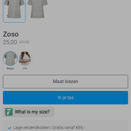
Zoso
25,00
49,95
Beige
Wit
Maat kiezen
In je tas
Lage verzendkosten | Gratis vanaf €95,-