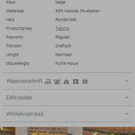
Kleur
beige
vriendinnen, of gewoon thuis wilt ontspannen, met dit T-shirt van
Zoso voel je je altijd goed gekleed.
Materiaal
95% viscose, 5% elastan
Hals
Ronde hals
Productgroep
T-shirts
Pasvorm
Regular
Patroon
Grafisch
Lengte
Normaal
Mouwlengte
Korte mouw
Wasvoorschrift
EAN codes
Winkelvoorraad