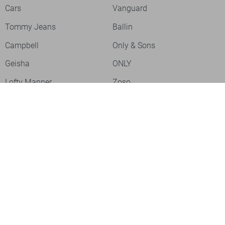
Cars
Vanguard
Tommy Jeans
Ballin
Campbell
Only & Sons
Geisha
ONLY
Lofty Manner
Zoso
Ydence
Vero Moda
Refined Department
Garcia
Sisters Point
Red Button
JDY
Fluresk
Harper & Yve
Object
Meld je aan voor onze nieuwsbrief
Meld je aan voor onze nieuwsbrief en profiteer als eerste van