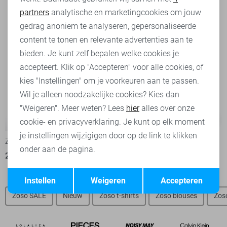
partners
analytische en marketingcookies om jouw
Marketing cookies
gedrag anoniem te analyseren, gepersonaliseerde
content te tonen en relevante advertenties aan te
bieden. Je kunt zelf bepalen welke cookies je
accepteert. Klik op "Accepteren" voor alle cookies, of
kies "Instellingen" om je voorkeuren aan te passen.
Wil je alleen noodzakelijke cookies? Kies dan
"Weigeren". Meer weten? Lees
hier
alles over onze
-50%
-50%
cookie- en privacyverklaring. Je kunt op elk moment
je instellingen wijzigigen door op de link te klikken
Zoso T-shirt
Zoso T-shirt
onder aan de pagina.
25,00
49,95
35,00
69,95
Opslaan
Terug
Instellen
Weigeren
Accepteren
Zoso SALE
Nieuw
Zoso t-shirts
Zoso blouses
Zos