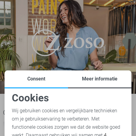
Consent
Meer informatie
Cookies
Noodzakelijke cookies
Wij gebruiken cookies en vergelijkbare technieken
Ook het bekijken waard
om je gebruikservaring te verbeteren. Met
Personalisatie cookies
functionele cookies zorgen we dat de website goed
werkt. Daarnaast gebruiken wij samen met
4
Analytische cookies