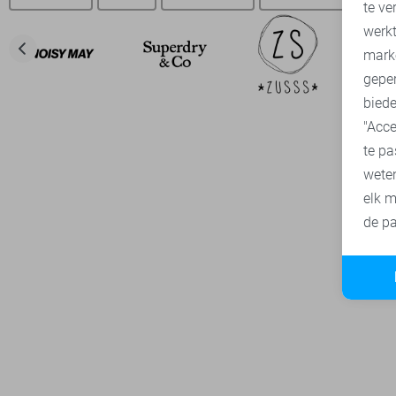
te ve
A
werk
mark
geper
biede
"Acce
te pa
wete
elk m
de pa