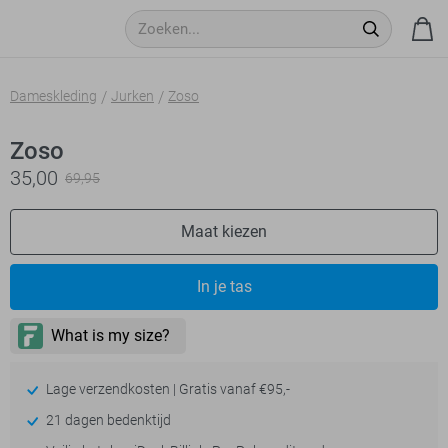
Dameskleding
Jurken
Zoso
Zoso
35,00
69,95
Maat kiezen
In je tas
Lage verzendkosten | Gratis vanaf €95,-
21 dagen bedenktijd