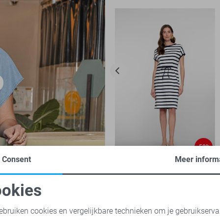
-50%
Consent
Meer inform
Geisha Jurk
40,00
79,99
okies
oodzakelijke cookies
Personalisatie cookies
ebruiken cookies en vergelijkbare technieken om je gebruikserva
o broeken
Zoso jurken
Zoso vesten
Jacqueline de Yong jur