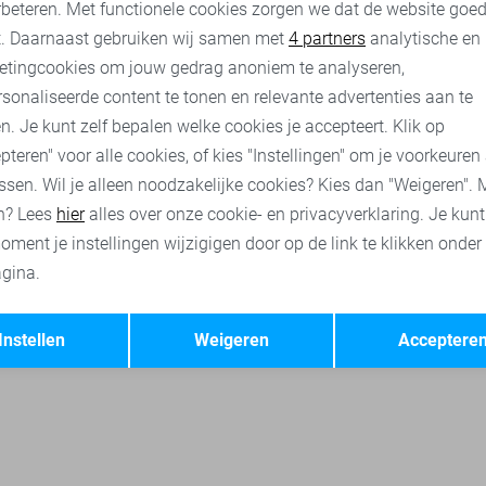
rbeteren. Met functionele cookies zorgen we dat de website goe
nalytische cookies
Marketing cookies
t. Daarnaast gebruiken wij samen met
4 partners
analytische en
etingcookies om jouw gedrag anoniem te analyseren,
sonaliseerde content te tonen en relevante advertenties aan te
n. Je kunt zelf bepalen welke cookies je accepteert. Klik op
pteren" voor alle cookies, of kies "Instellingen" om je voorkeuren
ssen. Wil je alleen noodzakelijke cookies? Kies dan "Weigeren". 
n? Lees
hier
alles over onze cookie- en privacyverklaring. Je kun
oment je instellingen wijzigigen door op de link te klikken onder
gina.
Opslaan
Terug
Instellen
Weigeren
Acceptere