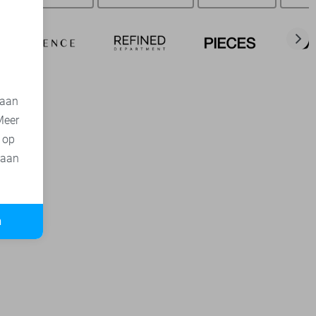
d
 aan
Meer
t op
 aan
n