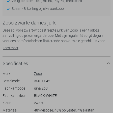
Veilig betalen: iDeal, Billink, PayPal, creditcard
Spaar 4% korting bij elke aankoop
Zoso zwarte dames jurk
Deze stijlvolle zwart-wit gestreepte jurk van Zoso is een tijdloze
aanvulling op je zomergarderobe. Met zijn regular fit zorgt de jurk
voor een comfortabele en flatterende pasvorm die geschikt is voor
elke gelegenheid. De ronde hals en kapmouwtjes geven het een casual
Lees meer
uitstraling, ideaal voor een ontspannen dagje uit. Gemaakt van een
mix van viscose, polyester en elastan, biedt deze jurk zowel ademend
vermogen als een subtiele stretch voor extra bewegingsvrijheid.
Specificaties
Het zwarte en witte streeppatroon samen met de strikceintuur
accentueert je taille en voegt een speelse touch toe aan het geheel. Of
Merk
Zoso
je nu een dagje naar het strand gaat of een lunchafspraak hebt, deze
Bestelcode
35015542
jurk is de perfecte keuze. Combineer hem met sandalen voor een
Fabrikantcode
gina 263
casual look of met hakken voor een chiquere uitstraling. Met zijn
normale lengte is deze Zoso jurk veelzijdig en makkelijk te stijlen voor
Fabrikant kleur
BLACK-WHITE
Kleur
zwart
Meer informatie:
Materiaal
48% viscose, 48% polyester, 4% elastan
De totale lengte is 96 cm bij maat S.