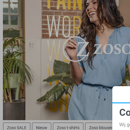
Co
N
Wij g
Zoso SALE
Nieuw
Zoso t-shirts
Zoso blouses
Zos