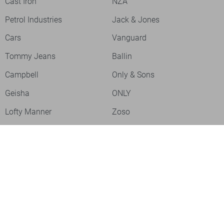
Cast Iron
NZA
Petrol Industries
Jack & Jones
Cars
Vanguard
Tommy Jeans
Ballin
Campbell
Only & Sons
Geisha
ONLY
Lofty Manner
Zoso
Ydence
Vero Moda
Refined Department
Garcia
Sisters Point
Red Button
JDY
Fluresk
Harper & Yve
Object