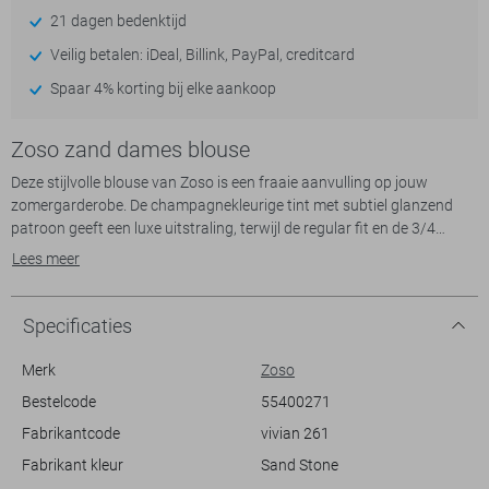
21 dagen bedenktijd
Veilig betalen: iDeal, Billink, PayPal, creditcard
Spaar 4% korting bij elke aankoop
Zoso zand dames blouse
Deze stijlvolle blouse van Zoso is een fraaie aanvulling op jouw
zomergarderobe. De champagnekleurige tint met subtiel glanzend
patroon geeft een luxe uitstraling, terwijl de regular fit en de 3/4
mouwen zorgen voor ultiem comfort. Het materiaal van 100% viscose
Lees meer
voelt zijdezacht aan en valt soepel langs het lichaam, wat het ideaal
maakt voor een casual dagje uit of een ontspannen avond met
vrienden. De klassieke puntkraag en de knoopsluiting maken het
Specificaties
geheel compleet en geven een eigentijdse twist aan je look.
Met zijn lichte glans is de Zoso blouse makkelijk te combineren met
Merk
Zoso
andere kledingstukken. Of je nu kiest voor een casual combinatie met
Bestelcode
55400271
een jeans of een meer verfijnde uitstraling met een nette rok, dit
Fabrikantcode
vivian 261
veelzijdige kledingstuk past zich moeiteloos aan elke situatie aan.
Dankzij de normale lengte kun je de blouse zowel in als over je broek
Fabrikant kleur
Sand Stone
dragen. Ideaal voor zomeravonden wanneer je een stijlvolle maar