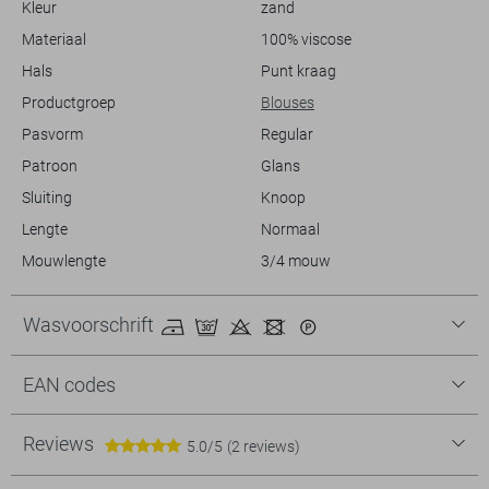
Kleur
zand
luchtige look wilt creëren.
Materiaal
100% viscose
Hals
Punt kraag
Productgroep
Blouses
Pasvorm
Regular
Patroon
Glans
Sluiting
Knoop
Lengte
Normaal
Mouwlengte
3/4 mouw
Wasvoorschrift
EAN codes
Reviews
5.0/5
(2 reviews)