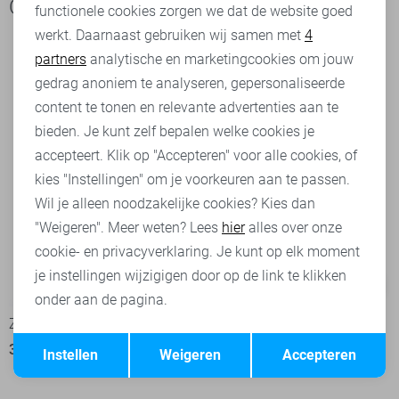
Ook het bekijken waard
functionele cookies zorgen we dat de website goed
werkt. Daarnaast gebruiken wij samen met
4
Analytische cookies
partners
analytische en marketingcookies om jouw
Marketing cookies
gedrag anoniem te analyseren, gepersonaliseerde
content te tonen en relevante advertenties aan te
bieden. Je kunt zelf bepalen welke cookies je
accepteert. Klik op "Accepteren" voor alle cookies, of
kies "Instellingen" om je voorkeuren aan te passen.
Wil je alleen noodzakelijke cookies? Kies dan
"Weigeren". Meer weten? Lees
hier
alles over onze
cookie- en privacyverklaring. Je kunt op elk moment
je instellingen wijzigigen door op de link te klikken
-50%
-50%
onder aan de pagina.
Zoso Blouse
Zoso Blouse
Opslaan
Terug
35,00
69,95
35,00
69,95
Instellen
Weigeren
Accepteren