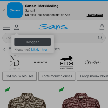
Sans.nl Merkkleding
Sans.nl
Download
Nu extra leuk shoppen met de App.
Inloggen
Freequent Blouses - Dames
Nieuw hier?
klik dan hier
3/4 mouw blouses
Korte mouw blouses
Lange mouw blou