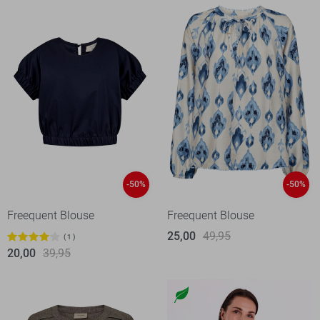
-50%
-50%
Freequent Blouse
Freequent Blouse
25,00
49,95
1
20,00
39,95