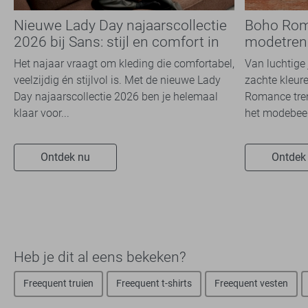
Nieuwe Lady Day najaarscollectie
Boho Rom
2026 bij Sans: stijl en comfort in
modetrend
travelkwaliteit
overal zie
Het najaar vraagt om kleding die comfortabel,
Van luchtige 
veelzijdig én stijlvol is. Met de nieuwe Lady
zachte kleure
Day najaarscollectie 2026 ben je helemaal
Romance tren
klaar voor...
het modebeel
Ontdek nu
Ontdek
Heb je dit al eens bekeken?
Freequent truien
Freequent t-shirts
Freequent vesten