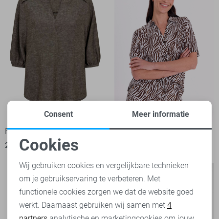
-50%
-50%
Consent
Meer informatie
Freequent Blouse
Freequent Blouse
Cookies
25,00
49,95
25,00
49,95
Noodzakelijke cookies
Wij gebruiken cookies en vergelijkbare technieken
om je gebruikservaring te verbeteren. Met
Personalisatie cookies
functionele cookies zorgen we dat de website goed
werkt. Daarnaast gebruiken wij samen met
4
Analytische cookies
partners
analytische en marketingcookies om jouw