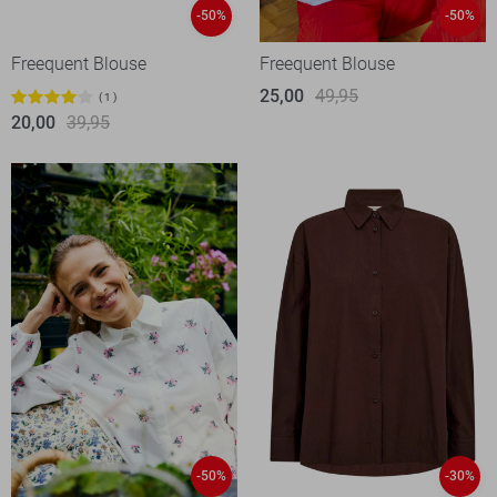
-50%
-50%
Freequent Blouse
Freequent Blouse
25,00
49,95
1
20,00
39,95
-50%
-30%