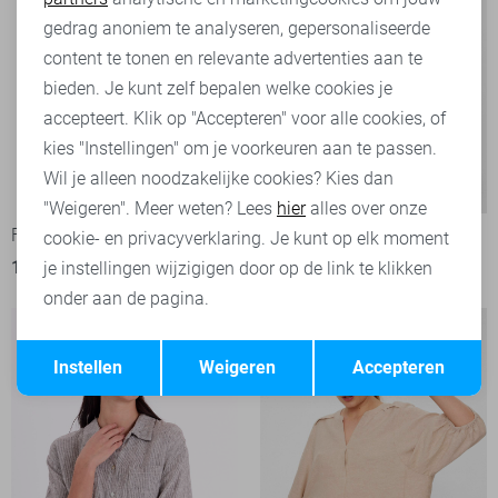
Marketing cookies
gedrag anoniem te analyseren, gepersonaliseerde
content te tonen en relevante advertenties aan te
bieden. Je kunt zelf bepalen welke cookies je
accepteert. Klik op "Accepteren" voor alle cookies, of
kies "Instellingen" om je voorkeuren aan te passen.
Wil je alleen noodzakelijke cookies? Kies dan
-50%
-50%
"Weigeren". Meer weten? Lees
hier
alles over onze
Freequent Blouse
Freequent Blouse
cookie- en privacyverklaring. Je kunt op elk moment
19,95
39,95
25,00
49,95
je instellingen wijzigigen door op de link te klikken
onder aan de pagina.
Opslaan
Terug
Instellen
Weigeren
Accepteren