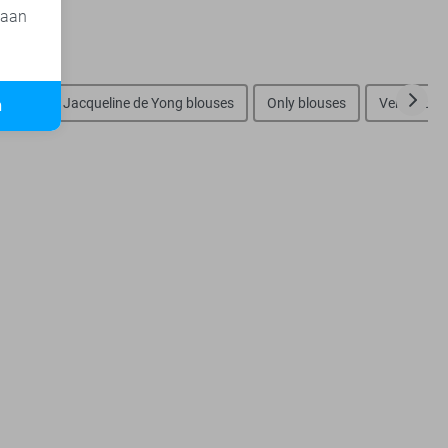
 aan
oeken
Jacqueline de Yong blouses
Only blouses
Vero Moda
n