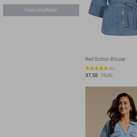
XXL
Geisha
53
Zand
Toon resultaten
Harper & Yve
9
Hypedrop
5
Ichi
4
Jacqueline de Yong
87
Kaffe
6
Red Button Blouse
Lady Day
1
1
Lofty Manner
37,50
75,00
16
LolaLiza
34
LTB
1
Malelions
5
Minus
3
NED
8
Noisy may
8