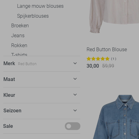
Lange mouw blouses
Spijkerblouses
Broeken
Jeans
Rokken
Red Button Blouse
T-shirts
1
Merk
Red Button
Truien
30,00
59,99
Vesten
C&S The Label
12
Maat
Blazers
Calvin Klein
1
XS
Jassen
Kleur
EsQualo
18
S
Fluresk
11
Beige
Seizoen
M
FOS Amsterdam
14
Blauw
L
Deals
Sale
Freequent
27
Rood
XL
Garcia
17
Wit