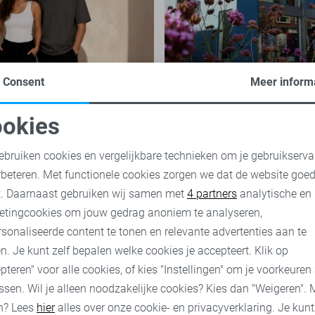
de onmisbare basis
Een kijkje in onze wi
Consent
Meer inform
re garderobe
in Rijssen
okies
jdloze kledingstukken die een
Ben jij die fanatieke online-sh
oodzakelijke cookies
Personalisatie cookies
l spelen binnen een veelzijdige
ben je nog nooit bij onze fysie
ebruiken cookies en vergelijkbare technieken om je gebruikserva
 zijn eenvoudig te combineren,
Rijssen geweest? Ben je wel he
rbeteren. Met functionele cookies zorgen we dat de website goe
van...
nieuwsgierig? Lees snel verder.
nalytische cookies
Marketing cookies
t. Daarnaast gebruiken wij samen met
4 partners
analytische en
etingcookies om jouw gedrag anoniem te analyseren,
nu
Ontdek nu
sonaliseerde content te tonen en relevante advertenties aan te
n. Je kunt zelf bepalen welke cookies je accepteert. Klik op
pteren" voor alle cookies, of kies "Instellingen" om je voorkeuren
ssen. Wil je alleen noodzakelijke cookies? Kies dan "Weigeren". 
n? Lees
hier
alles over onze cookie- en privacyverklaring. Je kun