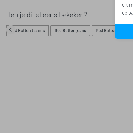
elk m
de pa
Heb je dit al eens bekeken?
Red Button t-shirts
Red Button jeans
Red Button broeken