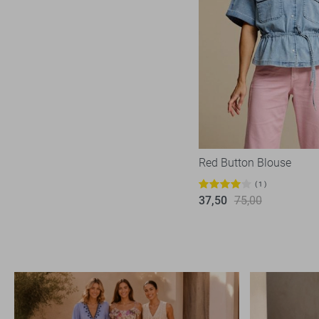
Nukus
18
Object
27
Only
124
Pieces
19
Red Button
9
Refined Department
10
Rino & Pelle
3
Red Button Blouse
SisterS point
62
1
Studio Amaya
1
37,50
75,00
Tommy Jeans
2
TQ Amsterdam
4
Vero Moda
62
Vila
56
Ydence
13