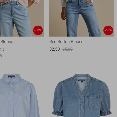
-50%
-50%
 Blouse
Red Button Blouse
32,50
65,00
1
99