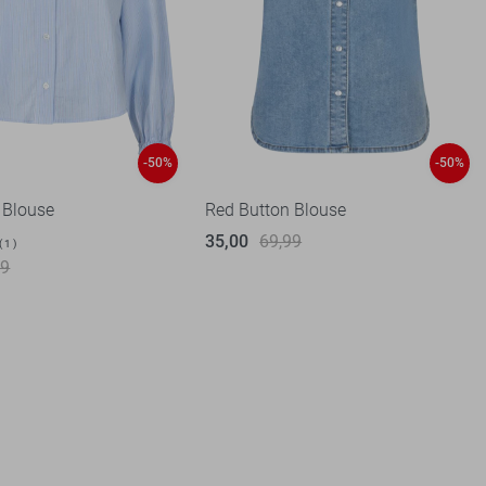
-50%
-50%
 Blouse
Red Button Blouse
35,00
69,99
1
99