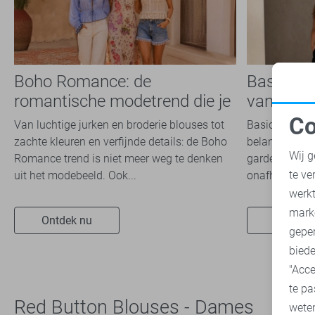
Zoso
52
Zusss
4
Boho Romance: de
Basics: 
romantische modetrend die je
van iede
dit seizoen overal ziet
Co
Van luchtige jurken en broderie blouses tot
Basics zijn ti
N
zachte kleuren en verfijnde details: de Boho
belangrijke ro
Wij g
Romance trend is niet meer weg te denken
garderobe. Ze
te ve
uit het modebeeld. Ook...
onafhankelijk 
A
werk
mark
Ontdek nu
Ontdek 
geper
biede
"Acce
te pa
Red Button Blouses - Dames
wete