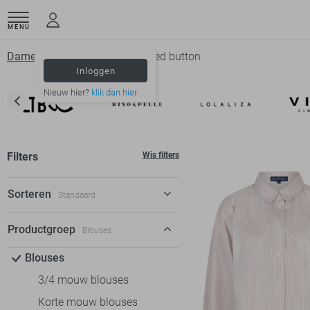
MENU
Dameskleding
Blouses
Red button
Inloggen
Nieuw hier?
klik dan hier
Filters
Wis filters
Sorteren
Standaard
Standaard
Productgroep
Blouses
€ laag-hoog
Blouses
€ hoog-laag
3/4 mouw blouses
Korte mouw blouses