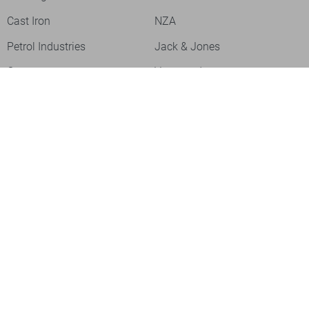
Cast Iron
NZA
Petrol Industries
Jack & Jones
Cars
Vanguard
Tommy Jeans
Ballin
Campbell
Only & Sons
Geisha
ONLY
Lofty Manner
Zoso
Ydence
Vero Moda
Refined Department
Garcia
Sisters Point
Red Button
JDY
Fluresk
Harper & Yve
Object