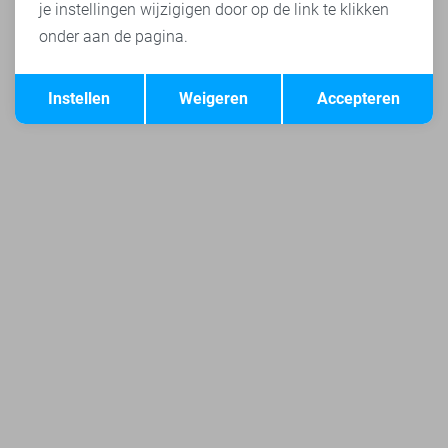
je instellingen wijzigigen door op de link te klikken
onder aan de pagina.
Opslaan
Terug
Instellen
Weigeren
Accepteren