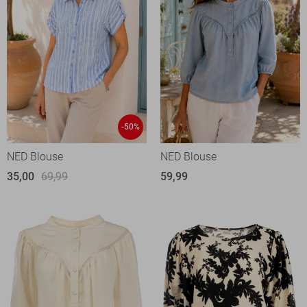
-50%
NED Blouse
NED Blouse
35,00
69,99
59,99