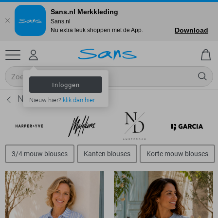
Sans.nl Merkkleding
Sans.nl
Download
Nu extra leuk shoppen met de App.
Inloggen
NED Blouses - Dames
Nieuw hier?
klik dan hier
3/4 mouw blouses
Kanten blouses
Korte mouw blouses