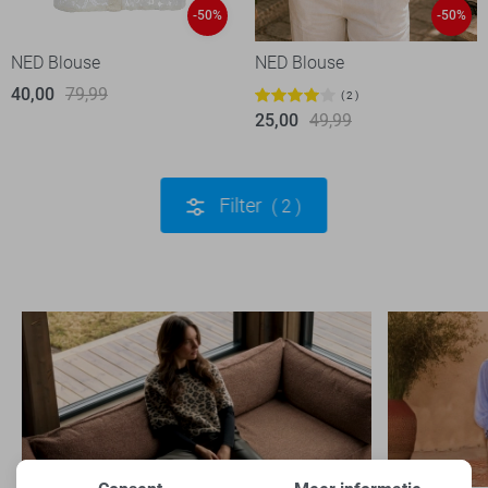
-50%
-50%
NED Blouse
NED Blouse
40,00
79,99
2
25,00
49,99
Filter
2