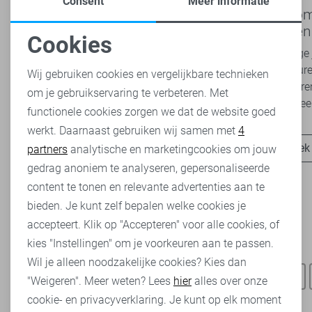
Consent
Meer informatie
Nieuwe Lady Day najaarscollectie
Boho Rom
2026 bij Sans: stijl en comfort in
modetrend
Cookies
travelkwaliteit
overal zie
Het najaar vraagt om kleding die comfortabel,
Van luchtige 
Noodzakelijke cookies
veelzijdig én stijlvol is. Met de nieuwe Lady
zachte kleure
Wij gebruiken cookies en vergelijkbare technieken
Day najaarscollectie 2026 ben je helemaal
Romance tren
om je gebruikservaring te verbeteren. Met
Personalisatie cookies
klaar voor...
het modebeel
functionele cookies zorgen we dat de website goed
werkt. Daarnaast gebruiken wij samen met
4
Analytische cookies
Ontdek nu
Ontdek
partners
analytische en marketingcookies om jouw
Marketing cookies
gedrag anoniem te analyseren, gepersonaliseerde
content te tonen en relevante advertenties aan te
bieden. Je kunt zelf bepalen welke cookies je
accepteert. Klik op "Accepteren" voor alle cookies, of
kies "Instellingen" om je voorkeuren aan te passen.
Heb je dit al eens bekeken?
Wil je alleen noodzakelijke cookies? Kies dan
NED t-shirts
NED broeken
Jacqueline de Yong blouses
"Weigeren". Meer weten? Lees
hier
alles over onze
cookie- en privacyverklaring. Je kunt op elk moment