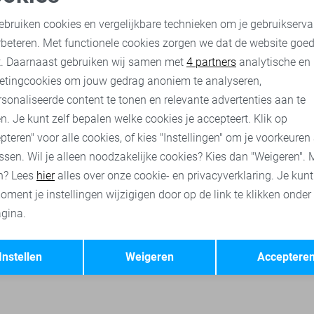
C&S The Label Blouse
oodzakelijke cookies
Personalisatie cookies
30,00
59,99
ebruiken cookies en vergelijkbare technieken om je gebruikserva
rbeteren. Met functionele cookies zorgen we dat de website goe
nalytische cookies
Marketing cookies
t. Daarnaast gebruiken wij samen met
4 partners
analytische en
ses
Vila t-shirts
Vila jassen
Vila broeken
Vila tops
etingcookies om jouw gedrag anoniem te analyseren,
sonaliseerde content te tonen en relevante advertenties aan te
n. Je kunt zelf bepalen welke cookies je accepteert. Klik op
pteren" voor alle cookies, of kies "Instellingen" om je voorkeuren
ssen. Wil je alleen noodzakelijke cookies? Kies dan "Weigeren". 
n? Lees
hier
alles over onze cookie- en privacyverklaring. Je kun
oment je instellingen wijzigigen door op de link te klikken onder
gina.
Opslaan
Terug
Instellen
Weigeren
Acceptere