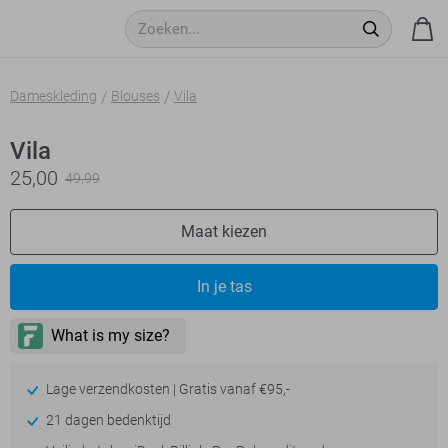
Dameskleding
Blouses
Vila
Vila
25,00
49,99
Maat kiezen
In je tas
Lage verzendkosten | Gratis vanaf €95,-
21 dagen bedenktijd