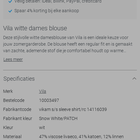
Veilig betalen: iDeal, Billink, PayPal, creditcard
Spaar 4% korting bij elke aankoop
Vila witte dames blouse
Deze stijlvolle witte damesblouse van Vila is een ideale keuze voor
jouw zomergarderobe. De blouse heeft een regular fit en is gemaakt
van zachte, ademende stof die je comfortabel houdt op warme
dagen. De unieke blauwe borduursels met palmbomen en
Lees meer
schelpmotieven geven het een speelse, zomerse uitstraling. De korte
mouwen en de klassieke puntkraag zorgen voor een casual, maar
toch verfijnde look. Met de knoopsluiting is de blouse eenvoudig te
Specificaties
dragen en past het perfect bij casual uitjes of een ontspannen dag op
het strand.
Merk
Vila
Bestelcode
10003497
Of je nu kiest voor een jeans of een lichte zomerse short, deze Vila
Fabrikantcode
vikam s/s sleeve shirt/rc 14116039
blouse is gemakkelijk te combineren voor een stijlvolle look. De
normale lengte en het duurzame karakter van het materiaal maken
Fabrikant kleur
Snow White/PATCH
het een praktische toevoeging aan je dagelijkse outfits. Of je nu een
Kleur
wit
middag in het park doorbrengt of een koffiedate hebt met vrienden,
deze blouse biedt een moeiteloze mix van comfort en stijl.
Materiaal
47% viscose livaeco, 41% katoen, 12% linnen