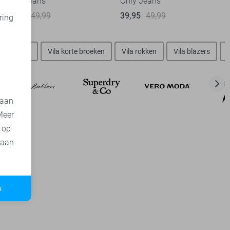
Only Jeans
Only Jeans
35,00
49,99
39,95
49,99
ring
d
Vila jurken
Vila korte broeken
Vila rokken
Vila blazers
 aan
Meer
t op
 aan
n