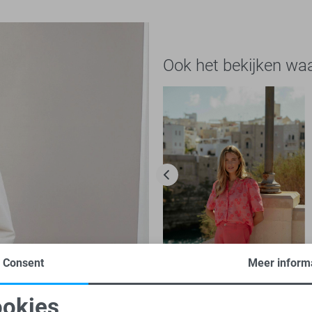
Ook het bekijken wa
Consent
Meer inform
-50%
okies