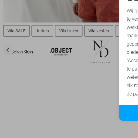
N
Wij g
te ve
A
werk
Vila SALE
Jurken
Vila truien
Vila vesten
Vila blou
mark
geper
biede
"Acce
te pa
wete
elk m
de pa