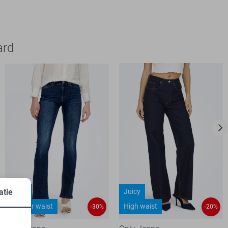
ard
Blush
Juicy
atie
Regular waist
High waist
-30%
-20%