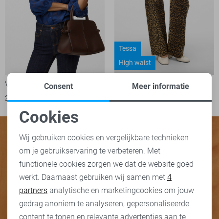
Tessa
High waist
Vero Moda Blouse
Vero Moda Jeans
Consent
Meer informatie
36,99
49,99
Cookies
Noodzakelijke cookies
Wij gebruiken cookies en vergelijkbare technieken
om je gebruikservaring te verbeteren. Met
Personalisatie cookies
functionele cookies zorgen we dat de website goed
werkt. Daarnaast gebruiken wij samen met
4
Analytische cookies
partners
analytische en marketingcookies om jouw
Marketing cookies
gedrag anoniem te analyseren, gepersonaliseerde
content te tonen en relevante advertenties aan te