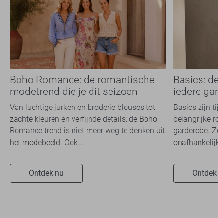
Boho Romance: de romantische
Basics: d
modetrend die je dit seizoen
iedere ga
overal ziet
Van luchtige jurken en broderie blouses tot
Basics zijn t
zachte kleuren en verfijnde details: de Boho
belangrijke r
Romance trend is niet meer weg te denken uit
garderobe. Z
het modebeeld. Ook...
onafhankelijk
Ontdek nu
Ontdek