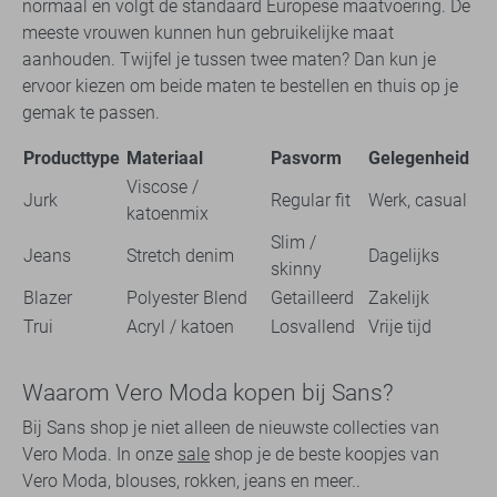
normaal en volgt de standaard Europese maatvoering. De
meeste vrouwen kunnen hun gebruikelijke maat
aanhouden. Twijfel je tussen twee maten? Dan kun je
ervoor kiezen om beide maten te bestellen en thuis op je
gemak te passen.
Producttype
Materiaal
Pasvorm
Gelegenheid
Viscose /
Jurk
Regular fit
Werk, casual
katoenmix
Slim /
Jeans
Stretch denim
Dagelijks
skinny
Blazer
Polyester Blend
Getailleerd
Zakelijk
Trui
Acryl / katoen
Losvallend
Vrije tijd
Waarom Vero Moda kopen bij Sans?
Bij Sans shop je niet alleen de nieuwste collecties van
Vero Moda. In onze
sale
shop je de beste koopjes van
Vero Moda, blouses, rokken, jeans en meer..