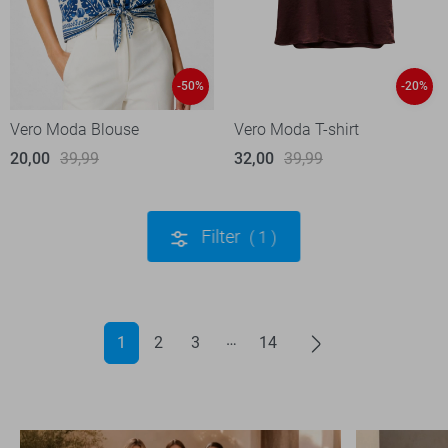
-50%
-20%
Vero Moda Blouse
Vero Moda T-shirt
20,00
39,99
32,00
39,99
Filter
1
1
2
3
14