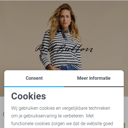
Consent
Meer informatie
Cookies
Noodzakelijke cookies
Wij gebruiken cookies en vergelijkbare technieken
Ook het bekijken waard
om je gebruikservaring te verbeteren. Met
Personalisatie cookies
functionele cookies zorgen we dat de website goed