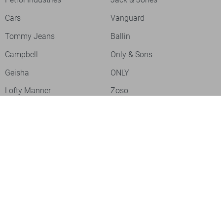
Cars
Vanguard
Tommy Jeans
Ballin
Campbell
Only & Sons
Geisha
ONLY
Lofty Manner
Zoso
Ydence
Vero Moda
Refined Department
Garcia
Sisters Point
Red Button
JDY
Fluresk
Harper & Yve
Object
Meld je aan voor onze nieuwsbrief