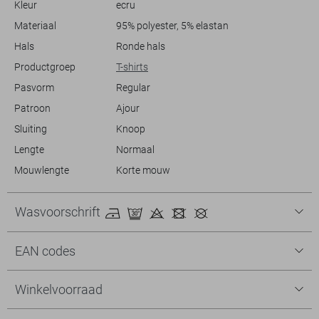
Kleur
ecru
Het is jouw go-to keuze voor een modieus en ongedwongen ensemble
tijdens de zomermaanden.
Materiaal
95% polyester, 5% elastan
Hals
Ronde hals
Productgroep
T-shirts
Pasvorm
Regular
Patroon
Ajour
Sluiting
Knoop
Lengte
Normaal
Mouwlengte
Korte mouw
Wasvoorschrift
EAN codes
Winkelvoorraad