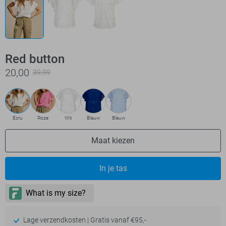
Red button
20,00
39,99
Ecru
Roze
Wit
Blauw
Blauw
Maat kiezen
In je tas
Lage verzendkosten | Gratis vanaf €95,-