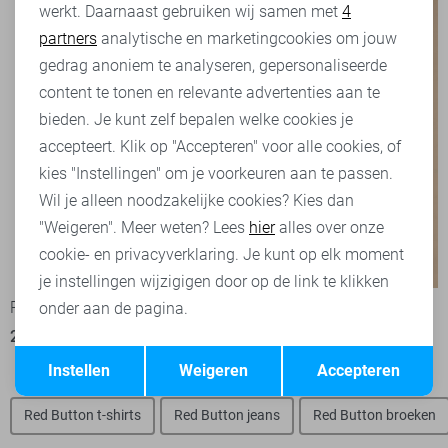
werkt. Daarnaast gebruiken wij samen met
4
Analytische cookies
partners
analytische en marketingcookies om jouw
Marketing cookies
gedrag anoniem te analyseren, gepersonaliseerde
content te tonen en relevante advertenties aan te
bieden. Je kunt zelf bepalen welke cookies je
accepteert. Klik op "Accepteren" voor alle cookies, of
kies "Instellingen" om je voorkeuren aan te passen.
Wil je alleen noodzakelijke cookies? Kies dan
"Weigeren". Meer weten? Lees
hier
alles over onze
cookie- en privacyverklaring. Je kunt op elk moment
-50%
-50%
je instellingen wijzigigen door op de link te klikken
Red Button T-shirt
Red Button T-shirt
onder aan de pagina.
20,00
39,99
20,00
39,99
Opslaan
Terug
Instellen
Weigeren
Accepteren
Red Button t-shirts
Red Button jeans
Red Button broeken