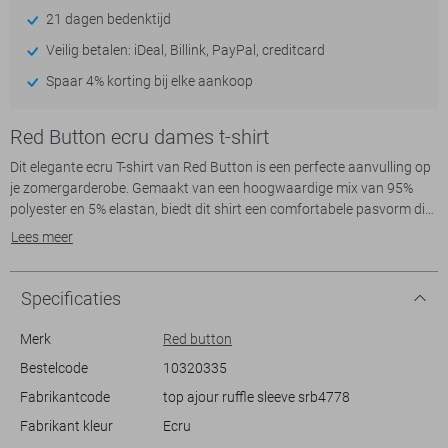
21 dagen bedenktijd
Veilig betalen: iDeal, Billink, PayPal, creditcard
Spaar 4% korting bij elke aankoop
Red Button ecru dames t-shirt
Dit elegante ecru T-shirt van Red Button is een perfecte aanvulling op
je zomergarderobe. Gemaakt van een hoogwaardige mix van 95%
polyester en 5% elastan, biedt dit shirt een comfortabele pasvorm die
prettig aanvoelt op de huid. Het shirt heeft een regular fit en een
Lees meer
ronde hals, waardoor het veelzijdig en stijlvol is voor diverse
gelegenheden. De korte mouwen maken het ideaal voor warme
dagen, terwijl het subtiele ajourpatroon een verfijnde en luchtige
Specificaties
uitstraling geeft.
Dankzij het casual design combineer je dit T-shirt moeiteloos met
Merk
Red button
zowel een casual jeans als een nette rok voor een meer vrouwelijke
Bestelcode
10320335
look. De knoopdetail op de achterkant voegt een speels accent toe
Fabrikantcode
top ajour ruffle sleeve srb4778
dat het geheel verfraait. Of je nu een dagje uitgaat met vrienden of
een relaxte dag thuis doorbrengt, dit Red Button T-shirt zorgt ervoor
Fabrikant kleur
Ecru
dat je er verzorgd uitziet terwijl je geniet van optimaal draagcomfort.