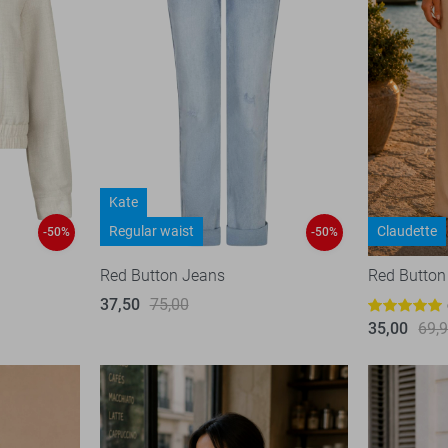
Kate
Regular waist
Claudette
-50%
-50%
Red Button Jeans
Red Button
37,50
75,00
35,00
69,