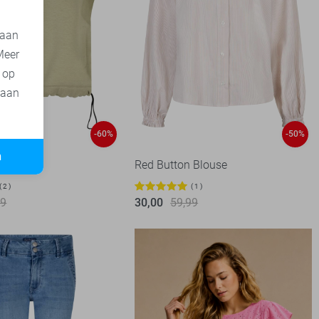
 aan
Meer
t op
 aan
-60%
-50%
n
 Jas
Red Button Blouse
2
1
99
30,00
59,99