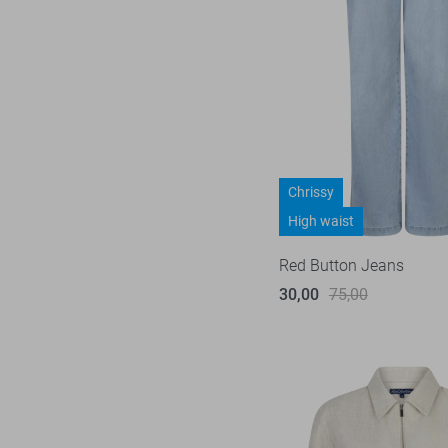
Chrissy
High waist
Red Button Jeans
30,00
75,00