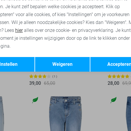
n. Je kunt zelf bepalen welke cookies je accepteert. Klik op
pteren" voor alle cookies, of kies "Instellingen" om je voorkeuren
ssen. Wil je alleen noodzakelijke cookies? Kies dan "Weigeren". 
n? Lees
hier
alles over onze cookie- en privacyverklaring. Je kun
oment je instellingen wijzigigen door op de link te klikken onder
gina.
-50%
-40%
Opslaan
Terug
Instellen
Weigeren
Acceptere
Red Button Vest
Red Button
1
39,00
65,00
28,00
69,