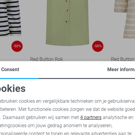
-50%
-50%
Red Button Rok
Red Button
35,00
69,99
30,00
59,
Consent
Meer inform
okies
oodzakelijke cookies
Personalisatie cookies
ebruiken cookies en vergelijkbare technieken om je gebruikserva
rbeteren. Met functionele cookies zorgen we dat de website goe
nalytische cookies
Marketing cookies
t. Daarnaast gebruiken wij samen met
4 partners
analytische en
etingcookies om jouw gedrag anoniem te analyseren,
sonaliseerde content te tonen en relevante advertenties aan te