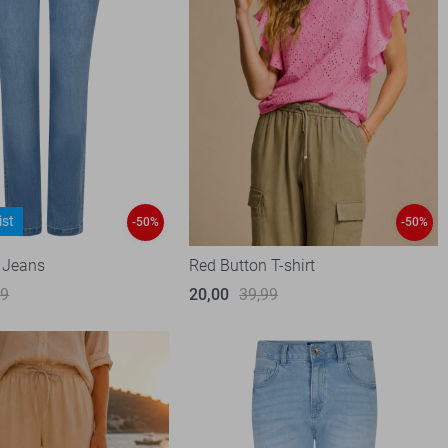
ist
-50%
-50%
 Jeans
Red Button T-shirt
99
20,00
39,99