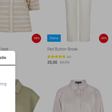
Diana
-50%
-50%
 Vest
Red Button Broek
99
atie
2
35,00
69,99
ring
d