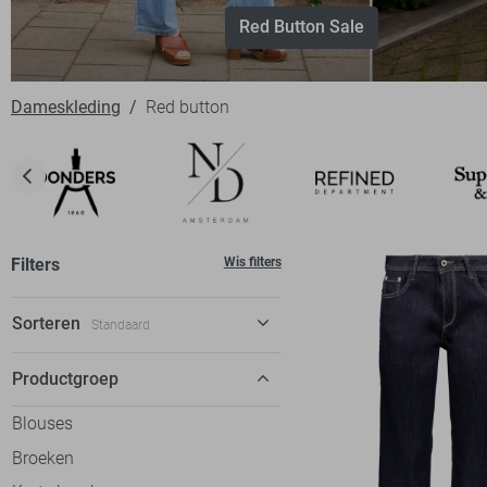
Red Button Sale
Dameskleding
Red button
Filters
Wis filters
Sorteren
Standaard
Standaard
Productgroep
€ laag-hoog
Blouses
€ hoog-laag
Broeken