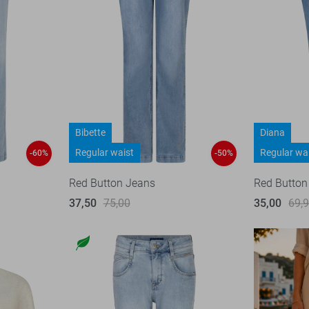
Bibette
Diana
Regular waist
Regular wa
-60%
-50%
Red Button Jeans
Red Button
37,50
75,00
35,00
69,