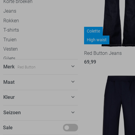
Korte broeken
Jeans
Rokken
T-shirts
Colette
Truien
High waist
Vesten
Red Button Jeans
Gilets
69,99
Merk
Red Button
Jassen
C&S The Label
58
Maat
Calvin Klein
30
32
Kleur
Cars
20
32/33
dfns
2
Beige
Seizoen
34
Donders
8
Blauw
34/29
Basics
Sale
EsQualo
51
Bruin
34/30