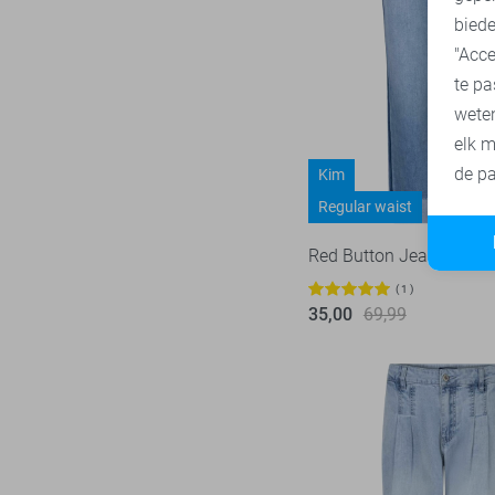
44/32
biede
SisterS point
272
44/33
"Acce
Studio Amaya
27
te pa
46
Superdry
3
wete
46/33
Tommy Jeans
75
elk m
XS
Touch
de pa
Kim
22
S
Regular waist
TQ Amsterdam
43
M
Vero Moda
537
Red Button Jeans
L
Vila
433
1
XL
Ydence
35,00
69,99
64
XXL
Zoso
230
Zusss
49