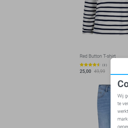
LTB
21
38/33
Mac
31
40
Malelions
17
40/29
Minus
14
40/31
NED
117
40/32
Noisy may
85
40/33
Nukus
Red Button T-shirt
45
40/34
Object
180
2
42
25,00
49,99
Only
1034
42/31
Co
Pieces
281
42/32
N
Presly & Sun
15
Wij g
42/33
Red Button
167
te ve
44
A
Refined Department
45
werk
44/29
Rino & Pelle
mark
46
44/31
geper
Sans
7