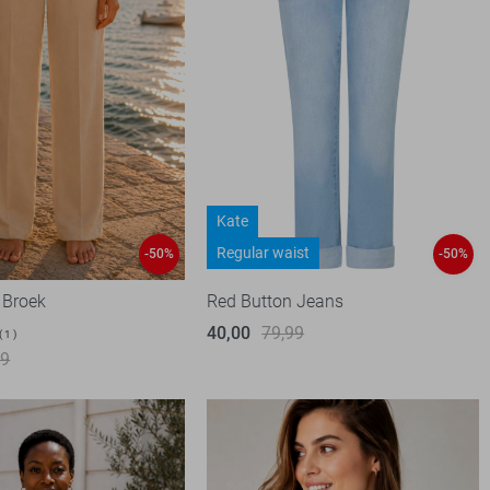
Kate
Regular waist
-50%
-50%
 Broek
Red Button Jeans
40,00
79,99
1
99