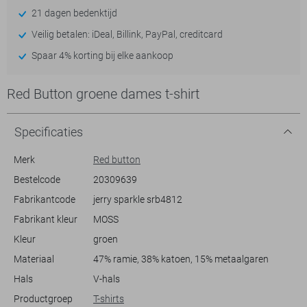
21 dagen bedenktijd
Veilig betalen: iDeal, Billink, PayPal, creditcard
Spaar 4% korting bij elke aankoop
Red Button groene dames t-shirt
Specificaties
Merk
Red button
Bestelcode
20309639
Fabrikantcode
jerry sparkle srb4812
Fabrikant kleur
MOSS
Kleur
groen
Materiaal
47% ramie, 38% katoen, 15% metaalgaren
Hals
V-hals
Productgroep
T-shirts