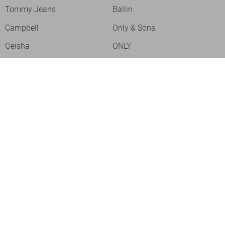
Tommy Jeans
Ballin
Campbell
Only & Sons
Geisha
ONLY
Lofty Manner
Zoso
Ydence
Vero Moda
Refined Department
Garcia
Sisters Point
Red Button
JDY
Fluresk
Harper & Yve
Object
Meld je aan voor onze nieuwsbrief
Meld je aan voor onze nieuwsbrief en profiteer als eerste van
acties!