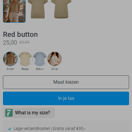
Red button
25,00
49,99
Groen
Beige
Blauw
Zilver
Maat kiezen
In je tas
Lage verzendkosten | Gratis vanaf €95,-