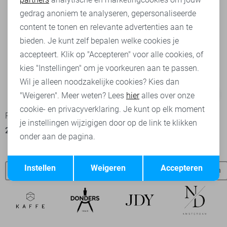
Marketing cookies
gedrag anoniem te analyseren, gepersonaliseerde
content te tonen en relevante advertenties aan te
bieden. Je kunt zelf bepalen welke cookies je
accepteert. Klik op "Accepteren" voor alle cookies, of
kies "Instellingen" om je voorkeuren aan te passen.
Wil je alleen noodzakelijke cookies? Kies dan
-50%
-50%
"Weigeren". Meer weten? Lees
hier
alles over onze
cookie- en privacyverklaring. Je kunt op elk moment
Red Button T-shirt
Red Button T-shirt
je instellingen wijzigigen door op de link te klikken
25,00
49,99
25,00
49,99
onder aan de pagina.
Opslaan
Terug
Instellen
Weigeren
Accepteren
Red Button t-shirts
Red Button jeans
Red Button broeken