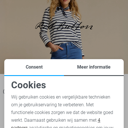
Consent
Meer informatie
Cookies
Noodzakelijke cookies
Ook het bekijken waard
Wij gebruiken cookies en vergelijkbare technieken
om je gebruikservaring te verbeteren. Met
Personalisatie cookies
functionele cookies zorgen we dat de website goed
werkt. Daarnaast gebruiken wij samen met
4
Analytische cookies
partners
analytische en marketingcookies om jouw