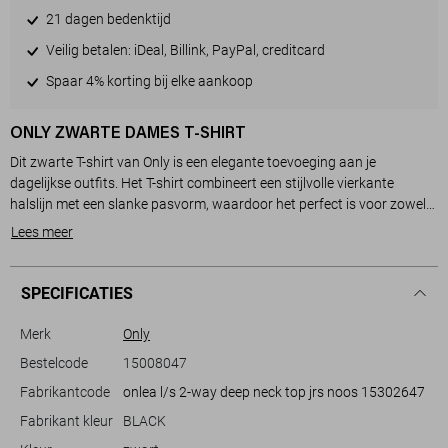
21 dagen bedenktijd
Veilig betalen: iDeal, Billink, PayPal, creditcard
Spaar 4% korting bij elke aankoop
ONLY ZWARTE DAMES T-SHIRT
Dit zwarte T-shirt van Only is een elegante toevoeging aan je
dagelijkse outfits. Het T-shirt combineert een stijlvolle vierkante
halslijn met een slanke pasvorm, waardoor het perfect is voor zowel
casual als formele gelegenheden. De lange mouwen voegen een extra
Lees meer
dimensie van verfijning toe, ideaal voor diverse seizoenen. Gemaakt
van een comfortabele mix van 94% polyamide en 6% elastan, biedt
het een soepel vallende stof die fijn aanvoelt op de huid.
SPECIFICATIES
Met zijn klassieke design is dit Only T-shirt veelzijdig en eenvoudig te
Merk
Only
combineren met je favoriete broeken of rokken. De normale lengte
Bestelcode
15008047
zorgt ervoor dat je het makkelijk kunt instoppen of los kunt dragen,
Fabrikantcode
onlea l/s 2-way deep neck top jrs noos 15302647
afhankelijk van je stijlkeuze. Of je nu een dag op kantoor doorbrengt
of met vrienden afspreekt voor een etentje, dit T-shirt biedt een tijdloze
Fabrikant kleur
BLACK
en veelzijdige look die moeiteloos bij verschillende gelegenheden past.