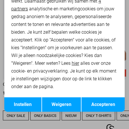
werkt. Daarnaast gebruiken wij samen met
4
Analytische cookies
partners
analytische en marketingcookies om jouw
Marketing cookies
gedrag anoniem te analyseren, gepersonaliseerde
content te tonen en relevante advertenties aan te
bieden. Je kunt zelf bepalen welke cookies je
accepteert. Klik op "Accepteren" voor alle cookies, of
kies "Instellingen" om je voorkeuren aan te passen.
Wil je alleen noodzakelijke cookies? Kies dan
"Weigeren". Meer weten? Lees
hier
alles over onze
cookie- en privacyverklaring. Je kunt op elk moment
-20%
-20%
je instellingen wijzigigen door op de link te klikken
ONLY T-SHIRT
ONLY TOP
onder aan de pagina.
19,95
24,99
15,95
19,99
Opslaan
Terug
Instellen
Weigeren
Accepteren
ONLY SALE
ONLY BASICS
NIEUW
ONLY T-SHIRTS
ONLY