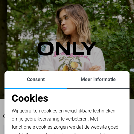
Consent
Meer informatie
Cookies
Noodzakelijke cookies
Wij gebruiken cookies en vergelijkbare technieken
OOK HET BEKIJKEN WAARD
om je gebruikservaring te verbeteren. Met
Personalisatie cookies
functionele cookies zorgen we dat de website goed