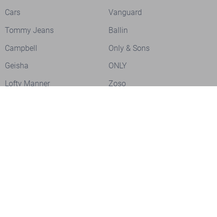
Cars
Vanguard
Tommy Jeans
Ballin
Campbell
Only & Sons
Geisha
ONLY
Lofty Manner
Zoso
Ydence
Vero Moda
Refined Department
Garcia
Sisters Point
Red Button
JDY
Fluresk
Harper & Yve
Object
Meld je aan voor onze nieuwsbrief