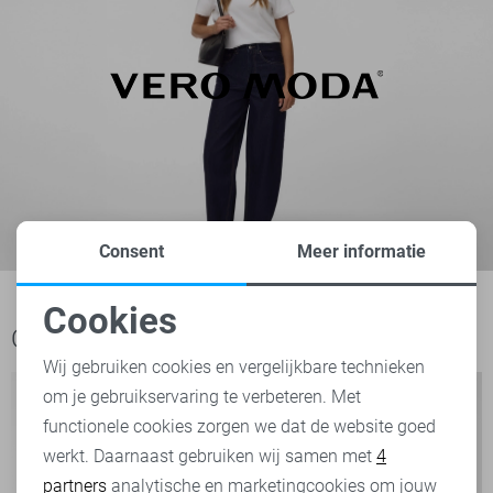
Consent
Meer informatie
Cookies
Ook het bekijken waard
Noodzakelijke cookies
Wij gebruiken cookies en vergelijkbare technieken
om je gebruikservaring te verbeteren. Met
Personalisatie cookies
functionele cookies zorgen we dat de website goed
werkt. Daarnaast gebruiken wij samen met
4
Analytische cookies
partners
analytische en marketingcookies om jouw