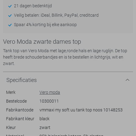
21 dagen bedenktijd
Veilig betalen: iDeal, Billink, PayPal, creditcard
Spaar 4% korting bij elke aankoop
Vero Moda zwarte dames top
Tank top van Vero Moda met lage,ronde hals en lage ruglijn. De top
heeft brede schouderbandjes en is te bestellen in lichtgrijs, wit en
zwart.
Specificaties
Merk
Vero moda
Bestelcode
10300011
Fabrikantcode
vmmaxi my soft uu tank top noos 10148253
Fabrikant kleur
black
Kleur
zwart