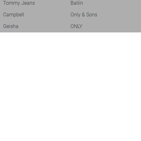
Tommy Jeans
Ballin
Campbell
Only & Sons
Geisha
ONLY
Lofty Manner
Zoso
Ydence
Vero Moda
Refined Department
Garcia
Sisters Point
Red Button
JDY
Fluresk
Harper & Yve
Object
Meld je aan voor onze nieuwsbrief
Meld je aan voor onze nieuwsbrief en profiteer als eerste van
acties!