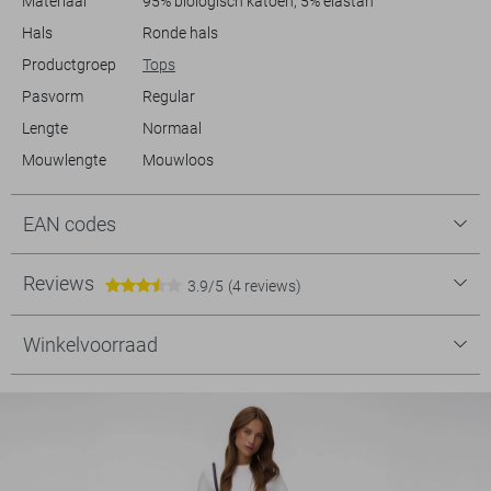
Materiaal
95% biologisch katoen, 5% elastan
Hals
Ronde hals
Productgroep
Tops
Pasvorm
Regular
Lengte
Normaal
Mouwlengte
Mouwloos
EAN codes
Reviews
3.9/5
(4 reviews)
Winkelvoorraad