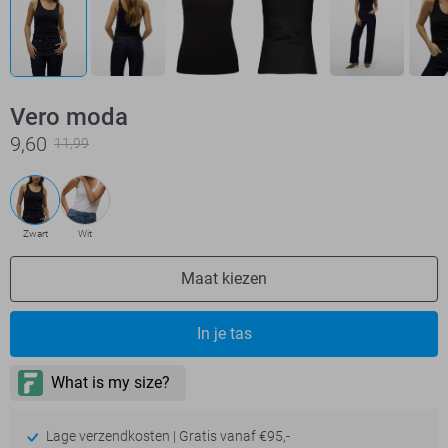
Vero moda
9,60
11,99
Zwart
Wit
Maat kiezen
In je tas
Lage verzendkosten | Gratis vanaf €95,-