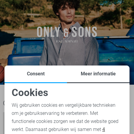
Consent
Meer informatie
Cookies
Noodzakelijke cookies
Ook het bekijken waard
Wij gebruiken cookies en vergelijkbare technieken
om je gebruikservaring te verbeteren. Met
Personalisatie cookies
functionele cookies zorgen we dat de website goed
werkt. Daarnaast gebruiken wij samen met
4
Analytische cookies