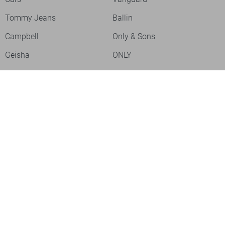
Tommy Jeans
Ballin
Campbell
Only & Sons
Geisha
ONLY
Lofty Manner
Zoso
Ydence
Vero Moda
Refined Department
Garcia
Sisters Point
Red Button
JDY
Fluresk
Harper & Yve
Object
Meld je aan voor onze nieuwsbrief
Meld je aan voor onze nieuwsbrief en profiteer als eerste van