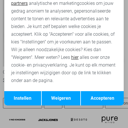
partners
analytische en marketingcookies om jouw
Marketing cookies
gedrag anoniem te analyseren, gepersonaliseerde
content te tonen en relevante advertenties aan te
bieden. Je kunt zelf bepalen welke cookies je
accepteert. Klik op "Accepteren" voor alle cookies, of
kies "Instellingen" om je voorkeuren aan te passen.
Wil je alleen noodzakelijke cookies? Kies dan
"Weigeren". Meer weten? Lees
hier
alles over onze
-20%
-20%
cookie- en privacyverklaring. Je kunt op elk moment
Only & Sons Broek
Only & Sons Broek
je instellingen wijzigigen door op de link te klikken
31,95
39,99
31,95
39,99
onder aan de pagina.
Opslaan
Terug
Instellen
Weigeren
Accepteren
Only & Sons SALE
Jeans
Only & Sons jeans
Only & Son