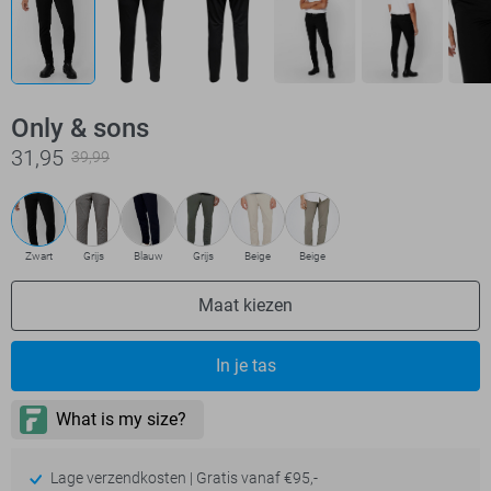
Only & sons
31,95
39,99
Zwart
Grijs
Blauw
Grijs
Beige
Beige
Maat kiezen
In je tas
Lage verzendkosten | Gratis vanaf €95,-