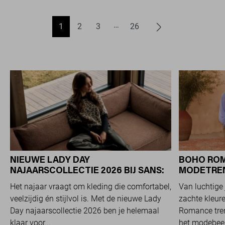
1
2
3
26
NIEUWE LADY DAY
BOHO ROM
NAJAARSCOLLECTIE 2026 BIJ SANS:
MODETREND
STIJL EN COMFORT IN
OVERAL Z
Het najaar vraagt om kleding die comfortabel,
Van luchtige 
TRAVELKWALITEIT
veelzijdig én stijlvol is. Met de nieuwe Lady
zachte kleure
Day najaarscollectie 2026 ben je helemaal
Romance tren
klaar voor...
het modebeel