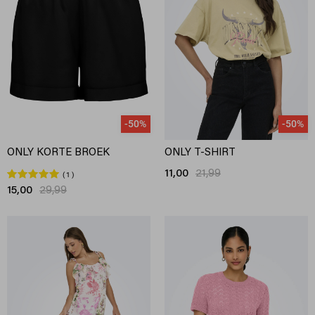
-50%
-50%
ONLY KORTE BROEK
ONLY T-SHIRT
11,00
21,99
1
15,00
29,99