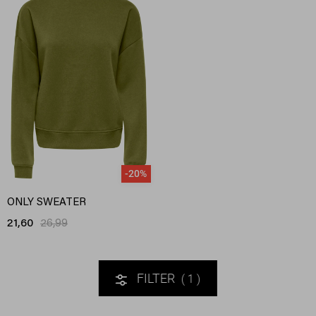
-20%
ONLY SWEATER
21,60
26,99
FILTER
1