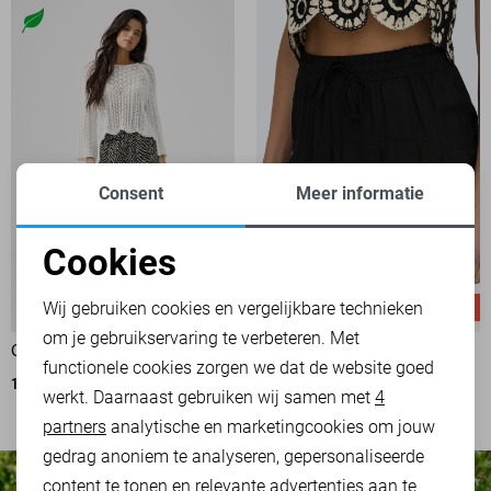
Consent
Meer informatie
Cookies
Noodzakelijke cookies
Wij gebruiken cookies en vergelijkbare technieken
-50%
-50%
om je gebruikservaring te verbeteren. Met
Personalisatie cookies
ONLY BROEK
ONLY KORTE BROEK
functionele cookies zorgen we dat de website goed
17,50
34,99
3
werkt. Daarnaast gebruiken wij samen met
4
Analytische cookies
10,00
19,99
partners
analytische en marketingcookies om jouw
Marketing cookies
gedrag anoniem te analyseren, gepersonaliseerde
content te tonen en relevante advertenties aan te