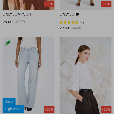
-50%
-50%
ONLY JUMPSUIT
ONLY JURK
25,00
49,99
1
27,50
54,99
Juicy
High waist
-50%
-50%