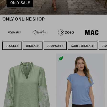
ONLY SALE
ONLY ONLINE SHOP
BLOUSES
BROEKEN
JUMPSUITS
KORTE BROEKEN
JE