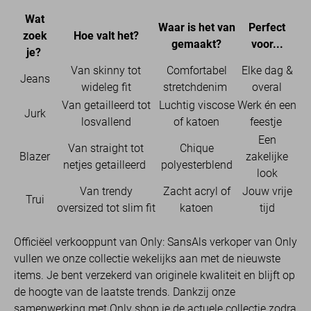
Wat
Waar is het van
Perfect
zoek
Hoe valt het?
gemaakt?
voor...
je?
Van skinny tot
Comfortabel
Elke dag &
Jeans
wideleg fit
stretchdenim
overal
Van getailleerd tot
Luchtig viscose
Werk én een
Jurk
losvallend
of katoen
feestje
Een
Van straight tot
Chique
Blazer
zakelijke
netjes getailleerd
polyesterblend
look
Van trendy
Zacht acryl of
Jouw vrije
Trui
oversized tot slim fit
katoen
tijd
Officiëel verkooppunt van Only: SansAls verkoper van Only
vullen we onze collectie wekelijks aan met de nieuwste
items. Je bent verzekerd van originele kwaliteit en blijft op
de hoogte van de laatste trends. Dankzij onze
samenwerking met Only shop je de actuele collectie zodra