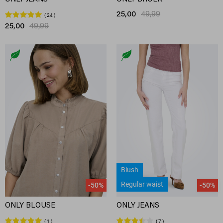
25,00
49,99
24
25,00
49,99
Blush
Regular waist
-50%
-50%
ONLY BLOUSE
ONLY JEANS
1
7