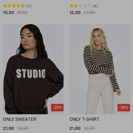
1
2
10,00
19,99
12,50
24,99
-20%
-20%
ONLY SWEATER
ONLY T-SHIRT
21,60
26,99
21,60
26,99