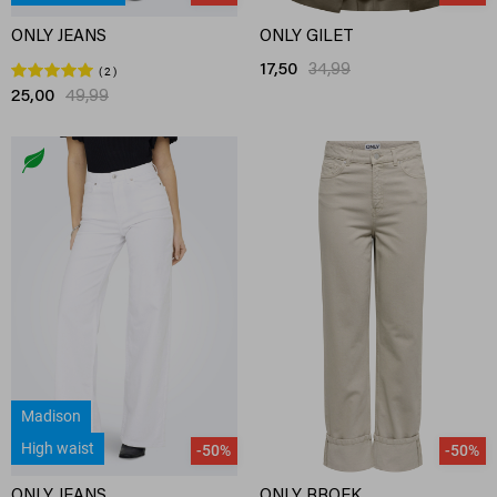
ONLY JEANS
ONLY GILET
17,50
34,99
2
25,00
49,99
Madison
High waist
-50%
-50%
ONLY JEANS
ONLY BROEK