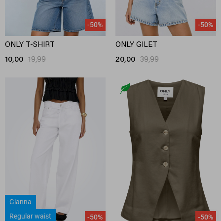
-50%
-50%
ONLY T-SHIRT
ONLY GILET
10,00
19,99
20,00
39,99
Gianna
Regular waist
-50%
-50%