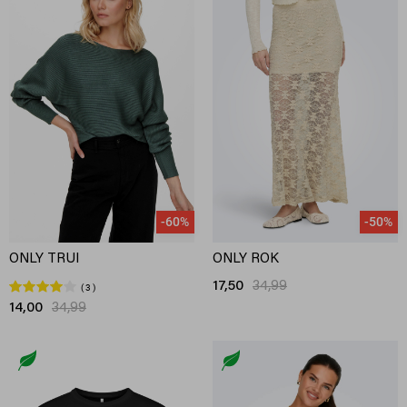
-60%
-50%
ONLY TRUI
ONLY ROK
17,50
34,99
3
14,00
34,99