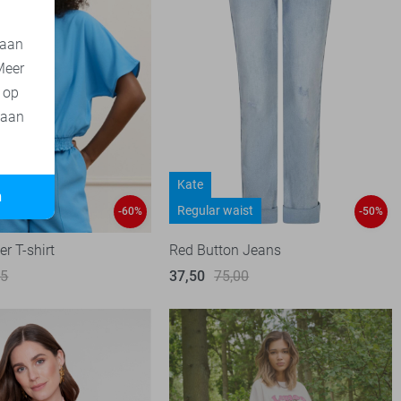
 aan
Meer
t op
 aan
Kate
n
Regular waist
-60%
-50%
r T-shirt
Red Button Jeans
95
37,50
75,00