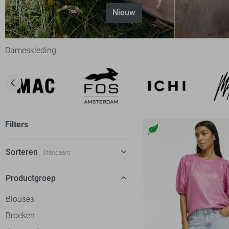
Nieuw
Dameskleding
Filters
Sorteren
Standaard
Standaard
Productgroep
€ laag-hoog
Blouses
€ hoog-laag
Broeken