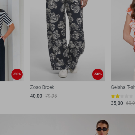
-50%
-50%
Zoso Broek
Geisha T-sh
40,00
79,95
35,00
69,