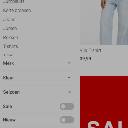
Jumpsuits
Korte broeken
Jeans
Jurken
Rokken
T-shirts
Vila T-shirt
Tops
39,99
Merk
Truien
Vesten
C&S The Label
57
Kleur
Gilets
Calvin Klein
31
Beige
Blazers
Seizoen
Cars
20
Blauw
Jassen
dfns
2
Basics
Sale
Bordeaux
Ondergoed
Donders
8
Deals
Bruin
Loungewear
Nieuw
EsQualo
53
Januari
Camel
Accessoires