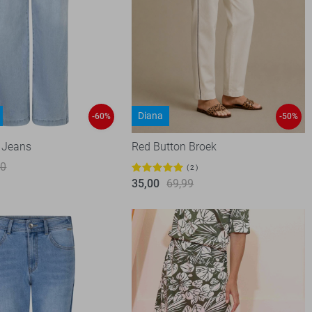
Diana
-60%
-50%
 Jeans
Red Button Broek
00
2
35,00
69,99