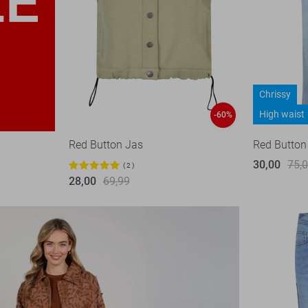
Chrissy
High waist
-60%
Red Button Jas
Red Button
30,00
75,
2
28,00
69,99