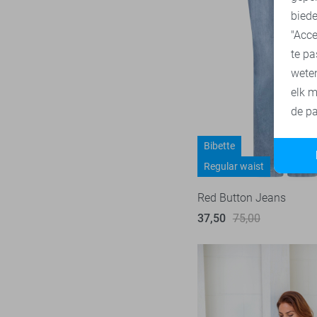
biede
SisterS point
271
"Acce
Studio Amaya
28
te pa
Superdry
3
wete
Tommy Jeans
79
elk m
Touch
de pa
23
TQ Amsterdam
43
Bibette
Vero Moda
534
Regular waist
Vila
442
Red Button Jeans
Ydence
69
37,50
75,00
Zoso
232
Zusss
49