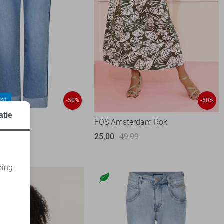
ist
-50%
-50%
atie
 Jeans
FOS Amsterdam Rok
25,00
49,99
1
99
ring
d