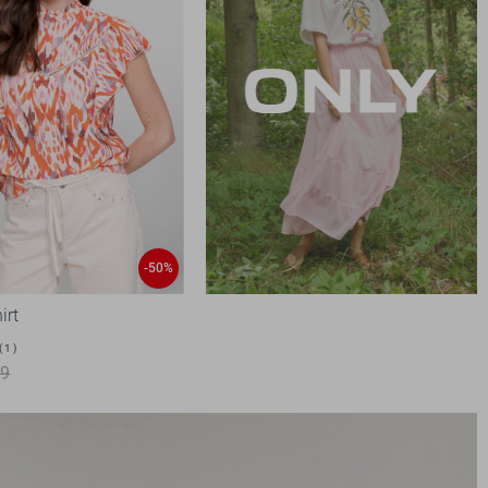
-50%
irt
1
99