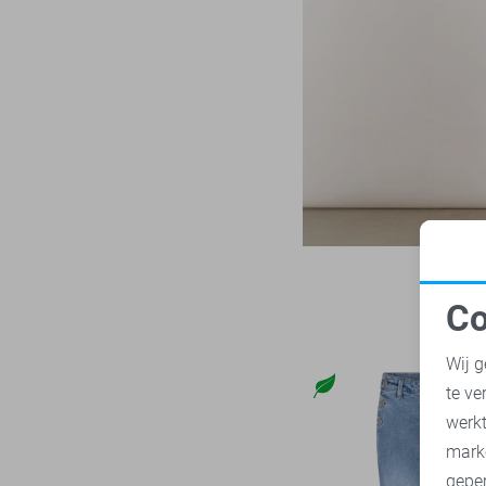
LTB
23
Zand
Mac
30
Zilver
Malelions
18
Zwart
Minus
14
NED
119
Noisy may
86
Nukus
44
Object
181
Only
1013
Co
Pieces
280
N
Presly & Sun
15
Wij g
Red Button
169
te ve
A
Refined Department
46
werk
Rino & Pelle
mark
46
geper
Sans
7