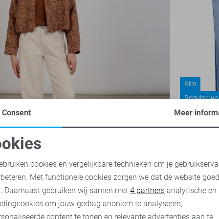
Kim
Regular wa
Consent
Meer inform
Red Button
okies
35,00
69,
oodzakelijke cookies
Personalisatie cookies
ebruiken cookies en vergelijkbare technieken om je gebruikserva
rbeteren. Met functionele cookies zorgen we dat de website goe
nalytische cookies
Marketing cookies
t. Daarnaast gebruiken wij samen met
4 partners
analytische en
etingcookies om jouw gedrag anoniem te analyseren,
sonaliseerde content te tonen en relevante advertenties aan te