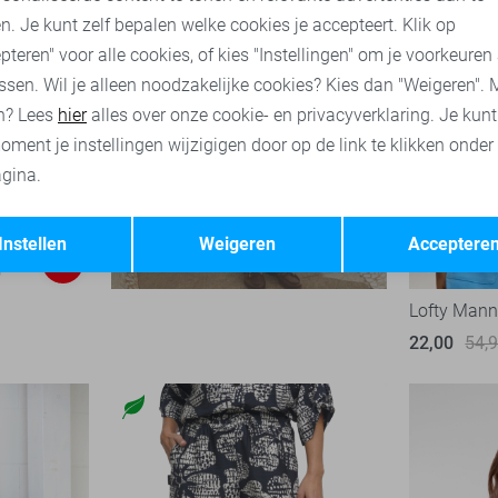
n. Je kunt zelf bepalen welke cookies je accepteert. Klik op
pteren" voor alle cookies, of kies "Instellingen" om je voorkeuren
ssen. Wil je alleen noodzakelijke cookies? Kies dan "Weigeren". 
n? Lees
hier
alles over onze cookie- en privacyverklaring. Je kun
oment je instellingen wijzigigen door op de link te klikken onder
gina.
Opslaan
Terug
Instellen
Weigeren
Acceptere
-50%
Lofty Manne
22,00
54,