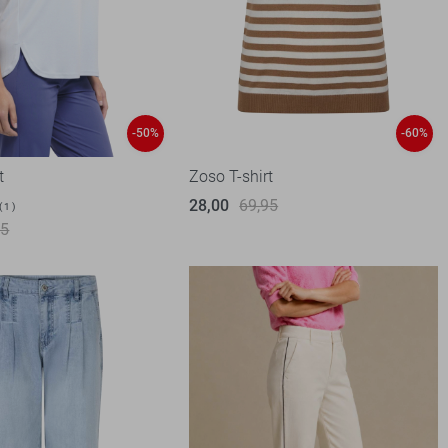
-50%
-60%
t
Zoso T-shirt
28,00
69,95
1
95