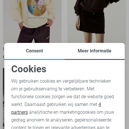
Harper & Yve sweater
Garcia sweater
Consent
Meer informatie
99,99
59,99
Cookies
Noodzakelijke cookies
Wij gebruiken cookies en vergelijkbare technieken
om je gebruikservaring te verbeteren. Met
Personalisatie cookies
functionele cookies zorgen we dat de website goed
werkt. Daarnaast gebruiken wij samen met
4
Analytische cookies
partners
analytische en marketingcookies om jouw
Marketing cookies
gedrag anoniem te analyseren, gepersonaliseerde
content te tonen en relevante advertenties aan te