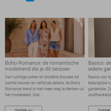
Boho Romance: de romantische
Basics: d
modetrend die je dit seizoen
iedere ga
overal ziet
Van luchtige jurken en broderie blouses tot
Basics zijn t
zachte kleuren en verfijnde details: de Boho
belangrijke r
Romance trend is niet meer weg te denken uit
garderobe. Z
het modebeeld. Ook...
onafhankelijk
Ontdek nu
Ontdek