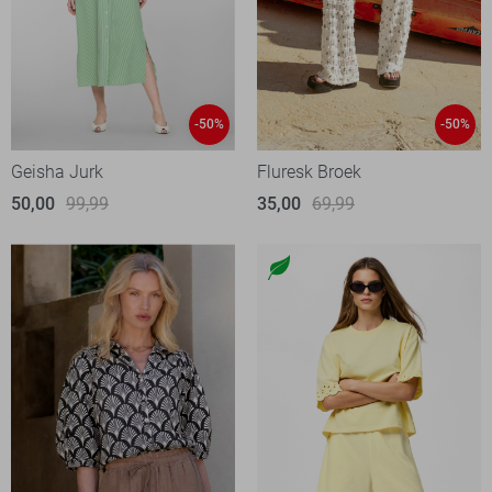
-50%
-50%
Geisha Jurk
Fluresk Broek
50,00
99,99
35,00
69,99