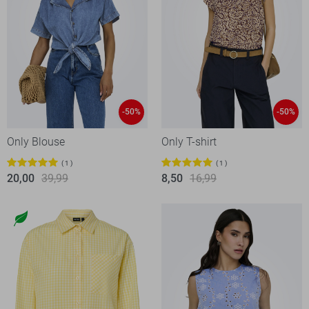
-50%
-50%
Only Blouse
Only T-shirt
1
1
20,00
39,99
8,50
16,99