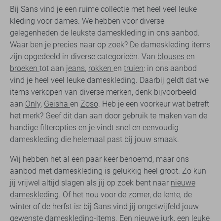
Bij Sans vind je een ruime collectie met heel veel leuke
kleding voor dames. We hebben voor diverse
gelegenheden de leukste dameskleding in ons aanbod.
Waar ben je precies naar op zoek? De dameskleding items
zijn opgedeeld in diverse categorieën. Van
blouses
en
broeken
tot aan
jeans
,
rokken
en
truien
: in ons aanbod
vind je heel veel leuke dameskleding. Daarbij geldt dat we
items verkopen van diverse merken, denk bijvoorbeeld
aan
Only
,
Geisha
en
Zoso
. Heb je een voorkeur wat betreft
het merk? Geef dit dan aan door gebruik te maken van de
handige filteropties en je vindt snel en eenvoudig
dameskleding die helemaal past bij jouw smaak.
Wij hebben het al een paar keer benoemd, maar ons
aanbod met dameskleding is gelukkig heel groot. Zo kun
jij vrijwel altijd slagen als jij op zoek bent naar
nieuwe
dameskleding
. Of het nou voor de zomer, de lente, de
winter of de herfst is: bij Sans vind jij ongetwijfeld jouw
gewenste dameskleding-items. Een nieuwe jurk, een leuke