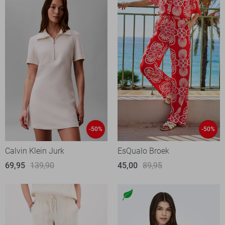
-50%
-50%
Calvin Klein Jurk
EsQualo Broek
69,95
139,90
45,00
89,95