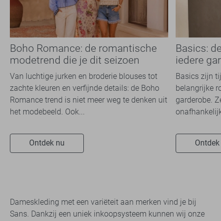
Boho Romance: de romantische
Basics: d
modetrend die je dit seizoen
iedere ga
overal ziet
Van luchtige jurken en broderie blouses tot
Basics zijn t
zachte kleuren en verfijnde details: de Boho
belangrijke r
Romance trend is niet meer weg te denken uit
garderobe. Z
het modebeeld. Ook...
onafhankelijk
Ontdek nu
Ontdek
Dameskleding met een variëteit aan merken vind je bij
Sans. Dankzij een uniek inkoopsysteem kunnen wij onze