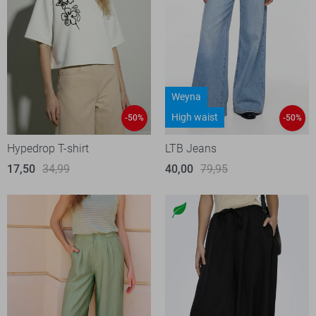
Weyna
High waist
-50%
-50%
Hypedrop T-shirt
LTB Jeans
17,50
34,99
40,00
79,95