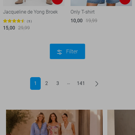
Jacqueline de Yong Broek
Only T-shirt
10,00
19,99
5
15,00
29,99
Filter
1
2
3
141