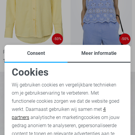
-50%
-50%
Pieces Blouse
Jacqueline de Yong Top
Consent
Meer informatie
18,50
36,99
17,50
34,99
Cookies
Noodzakelijke cookies
Wij gebruiken cookies en vergelijkbare technieken
om je gebruikservaring te verbeteren. Met
Personalisatie cookies
functionele cookies zorgen we dat de website goed
werkt. Daarnaast gebruiken wij samen met
4
Analytische cookies
partners
analytische en marketingcookies om jouw
Marketing cookies
gedrag anoniem te analyseren, gepersonaliseerde
content te tonen en relevante advertenties aan te