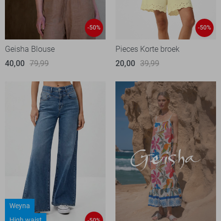
-50%
-50%
Geisha Blouse
Pieces Korte broek
40,00
79,99
20,00
39,99
Weyna
High waist
-50%