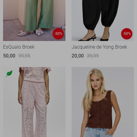
-50%
-50%
EsQualo Broek
Jacqueline de Yong Broek
50,00
99,95
20,00
39,99