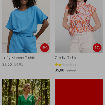
-60%
-50%
Lofty Manner T-shirt
Geisha T-shirt
22,00
54,95
1
35,00
69,99