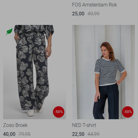
FOS Amsterdam Rok
25,00
49,99
-50%
-50%
Zoso Broek
NED T-shirt
40,00
79,95
22,50
44,99