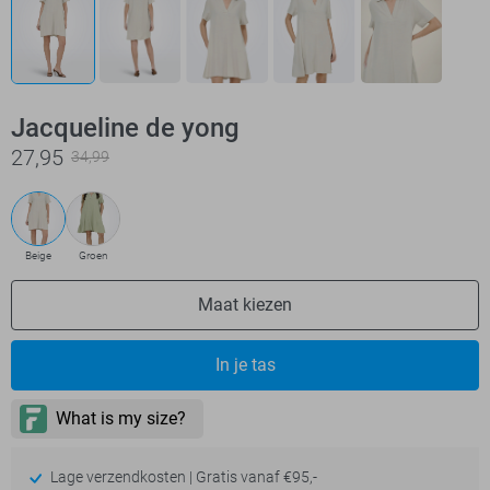
Jacqueline de yong
27,95
34,99
Beige
Groen
Maat kiezen
In je tas
Lage verzendkosten | Gratis vanaf €95,-