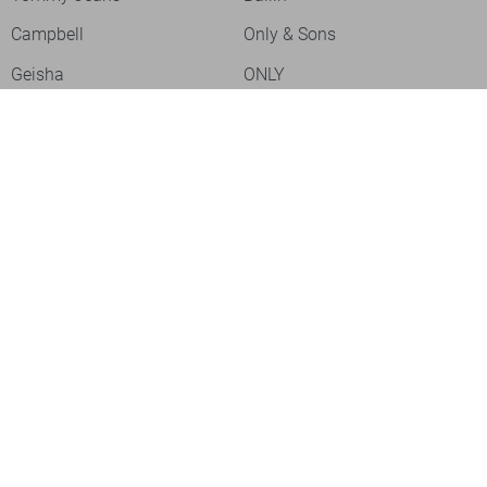
Campbell
Only & Sons
Geisha
ONLY
Lofty Manner
Zoso
Ydence
Vero Moda
- levertijd 2-5 dagen
Refined Department
Garcia
Sisters Point
Red Button
- levertijd 2-5 dagen
JDY
Fluresk
- levertijd 2-5 dagen
Harper & Yve
Object
- levertijd 2-5 dagen
Meld je aan voor onze nieuwsbrief
Meld je aan voor onze nieuwsbrief en profiteer als eerste van
- levertijd 2-5 dagen
acties!