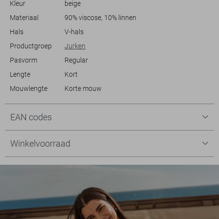
Kleur
beige
dragen, zowel voor casual als semi-formele gelegenheden. Dit
kledingstuk belooft jouw nieuwe favoriete item te worden.
Materiaal
90% viscose, 10% linnen
Hals
V-hals
Productgroep
Jurken
Pasvorm
Regular
Lengte
Kort
Mouwlengte
Korte mouw
EAN codes
Winkelvoorraad