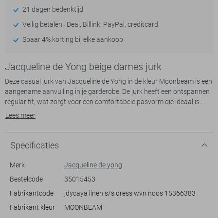
21 dagen bedenktijd
Veilig betalen: iDeal, Billink, PayPal, creditcard
Spaar 4% korting bij elke aankoop
Jacqueline de Yong beige dames jurk
Deze casual jurk van Jacqueline de Yong in de kleur Moonbeam is een
aangename aanvulling in je garderobe. De jurk heeft een ontspannen
regular fit, wat zorgt voor een comfortabele pasvorm die ideaal is
voor dagelijkse gelegenheden. Gemaakt van 90% viscose en 10%
Lees meer
linnen, biedt deze jurk niet alleen zachtheid maar ook een lichtgewicht
gevoel, perfect voor warme dagen. De korte mouwen en de luchtige V-
hals maken het een veelzijdig kledingstuk dat moeiteloos
Specificaties
meebeweegt met jouw lifestyle.
Merk
Jacqueline de yong
Met zijn eenvoudige en elegante ontwerp is deze korte jurk eenvoudig
Bestelcode
35015453
te combineren voor verschillende settings. Draag hem met sandalen
Fabrikantcode
jdycaya linen s/s dress wvn noos 15366383
voor een zomerse dag in het park of kleed het geheel wat formeler
aan met hakken voor een gezellige brunch met vrienden. De subtiele
Fabrikant kleur
MOONBEAM
kleur en tijdloze snit zorgen ervoor dat je deze jurk keer op keer kunt