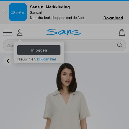
Sans.nl Merkkleding
Sans.nl
Download
Nu extra leuk shoppen met de App.
Inloggen
Nieuw hier?
klik dan hier