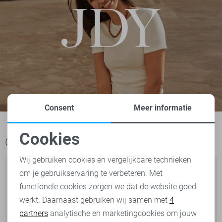
Consent
Meer informatie
Cookies
Ook het bekijken waard
Noodzakelijke cookies
Wij gebruiken cookies en vergelijkbare technieken
om je gebruikservaring te verbeteren. Met
Personalisatie cookies
functionele cookies zorgen we dat de website goed
werkt. Daarnaast gebruiken wij samen met
4
Analytische cookies
partners
analytische en marketingcookies om jouw