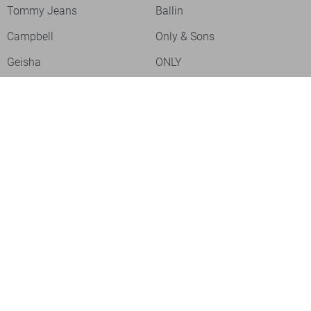
Tommy Jeans
Ballin
Campbell
Only & Sons
Geisha
ONLY
Lofty Manner
Zoso
Ydence
Vero Moda
Refined Department
Garcia
- levertijd 2-5 dagen
Sisters Point
Red Button
- levertijd 2-5 dagen
JDY
Fluresk
- levertijd 2-5 dagen
Harper & Yve
Object
- levertijd 2-5 dagen
Meld je aan voor onze nieuwsbrief
Meld je aan voor onze nieuwsbrief en profiteer als eerste van
acties!