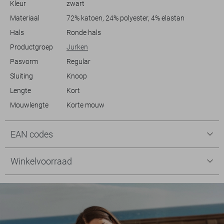
Kleur
zwart
een dagje shoppen plant.
Materiaal
72% katoen, 24% polyester, 4% elastan
Hals
Ronde hals
Productgroep
Jurken
Pasvorm
Regular
Sluiting
Knoop
Lengte
Kort
Mouwlengte
Korte mouw
EAN codes
Winkelvoorraad