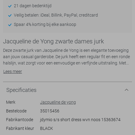
21 dagen bedenktijd
Veilig betalen: iDeal, Billink, PayPal, creditcard
Spaar 4% korting bij elke aankoop
Jacqueline de Yong zwarte dames jurk
Deze zwarte jurk van Jacqueline de Yong is een elegante toevoeging
aan jouw casual garderobe. De jurk heeft een regular fit en een ronde
halslijn, wat zorgt voor een eenvoudige en verfijnde uitstraling. Met
zijn korte mouwen en knoopsluiting aan de achterkant, biedt deze
Lees meer
jurk comfort en stijl in één. De combinatie van katoen, polyester en
elastan geeft de stof een lichte stretch, waardoor het prettig draagt
gedurende de dag.
Specificaties
De jurk is kort van lengte, wat hem perfect maakt voor warme dagen
Merk
Jacqueline de yong
of een avondje uit. Het ingetogen ontwerp maakt het eenvoudig te
Bestelcode
35015456
combineren met verschillende accessoires, of je nu voor een meer
Fabrikantcode
jdymio s/s short dress wvn noos 15363674
casual look gaat met sneakers of het combineert met hakken voor
een avond uit. Dankzij dit veelzijdige model is deze jurk een basisstuk
Fabrikant kleur
BLACK
voor allerlei gelegenheden, of je nu een informele bijeenkomst hebt of