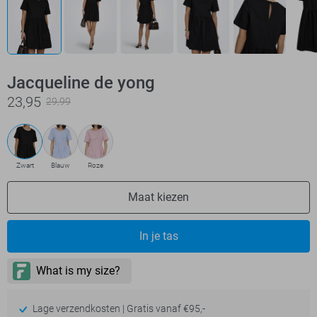
Jacqueline de yong
23,95
29,99
Zwart
Blauw
Roze
Maat kiezen
In je tas
Lage verzendkosten | Gratis vanaf €95,-