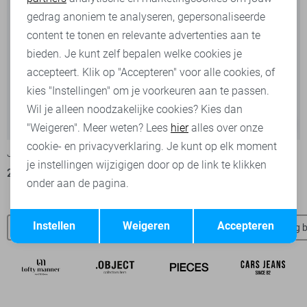
Marketing cookies
gedrag anoniem te analyseren, gepersonaliseerde
content te tonen en relevante advertenties aan te
bieden. Je kunt zelf bepalen welke cookies je
accepteert. Klik op "Accepteren" voor alle cookies, of
kies "Instellingen" om je voorkeuren aan te passen.
Wil je alleen noodzakelijke cookies? Kies dan
-20%
-20%
"Weigeren". Meer weten? Lees
hier
alles over onze
cookie- en privacyverklaring. Je kunt op elk moment
Jacqueline de Yong Jurk
Jacqueline de Yong Jurk
je instellingen wijzigigen door op de link te klikken
23,95
29,99
23,95
29,99
onder aan de pagina.
Opslaan
Terug
Instellen
Weigeren
Accepteren
JDY SALE
Jacqueline de Yong t-shirts
Jacqueline de Yong 