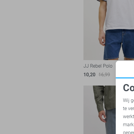
Pierre Cardin
28
PME legend
839
Presly & Sun
6
Pure H. Tico
37
Pure Path
44
Red Temple
11
Replay
3
JJ Rebel Polo
RJ Bodywear
17
10,20
16,99
Sans
30
Co
State of Art
N
182
Wij g
Superdry
110
te ve
Tommy Jeans
71
A
werk
Vanguard
216
mark
geper