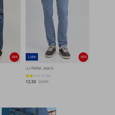
Luke
-50%
-50%
JJ Rebel Jeans
1
12,50
24,99