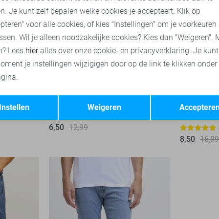
n. Je kunt zelf bepalen welke cookies je accepteert. Klik op
pteren" voor alle cookies, of kies "Instellingen" om je voorkeuren
ssen. Wil je alleen noodzakelijke cookies? Kies dan "Weigeren". 
n? Lees
hier
alles over onze cookie- en privacyverklaring. Je kun
oment je instellingen wijzigigen door op de link te klikken onder
gina.
-50%
-50%
Opslaan
Terug
Instellen
Weigeren
Acceptere
JJ Rebel T-shirt
JJ Rebel P
6,50
12,99
8,50
16,9