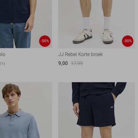
-50%
-50%
olo
JJ Rebel Korte broek
9,00
17,99
1
9