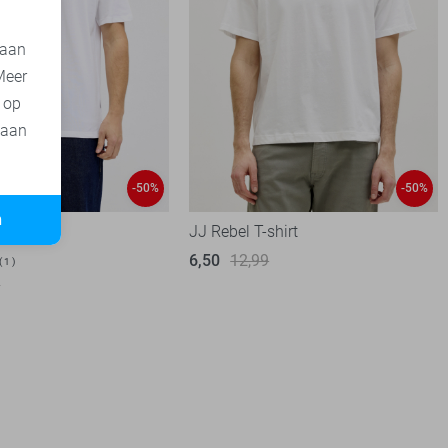
 aan
Meer
t op
 aan
-50%
-50%
n
olo
JJ Rebel T-shirt
6,50
12,99
1
9