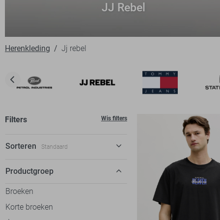
JJ Rebel
Herenkleding
Jj rebel
Filters
Wis filters
Sorteren
Standaard
Standaard
Productgroep
€ laag-hoog
Broeken
€ hoog-laag
Korte broeken