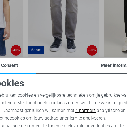
Adam
-40%
-50%
JJ Rebel Jeans
JJ Rebel B
Consent
Meer inform
14,00
27,99
15,00
29,
okies
oodzakelijke cookies
Personalisatie cookies
ebruiken cookies en vergelijkbare technieken om je gebruikserva
rbeteren. Met functionele cookies zorgen we dat de website goe
nalytische cookies
Marketing cookies
t. Daarnaast gebruiken wij samen met
4 partners
analytische en
etingcookies om jouw gedrag anoniem te analyseren,
sonaliseerde content te tonen en relevante advertenties aan te