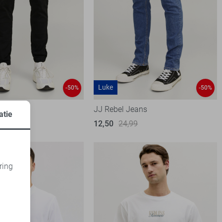
Luke
-50%
-50%
roek
JJ Rebel Jeans
atie
99
12,50
24,99
ring
d