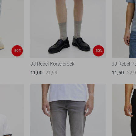
-50%
-50%
JJ Rebel Korte broek
JJ Rebel P
11,00
21,99
11,50
22,