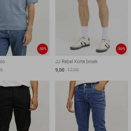
-50%
-50%
olo
JJ Rebel Korte broek
99
9,00
17,99