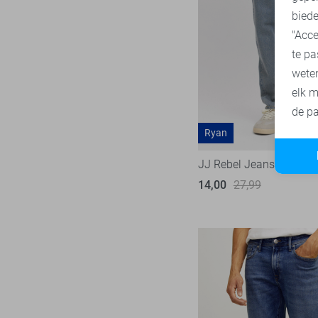
biede
"Acce
te pa
wete
elk m
de pa
Ryan
JJ Rebel Jeans
14,00
27,99