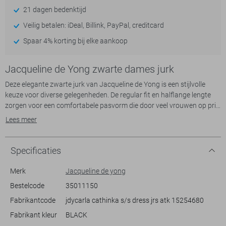
21 dagen bedenktijd
Veilig betalen: iDeal, Billink, PayPal, creditcard
Spaar 4% korting bij elke aankoop
Jacqueline de Yong zwarte dames jurk
Deze elegante zwarte jurk van Jacqueline de Yong is een stijlvolle
keuze voor diverse gelegenheden. De regular fit en halflange lengte
zorgen voor een comfortabele pasvorm die door veel vrouwen op prijs
wordt gesteld. Het ajourpatroon geeft de jurk een uniek en verfijnd
Lees meer
uiterlijk, terwijl de ronde hals en korte mouwen een casual uitstraling
behouden. Gemaakt van 95% polyester en 5% elastan, biedt deze jurk
zowel comfort als bewegingsvrijheid, wat hem perfect maakt voor
Specificaties
een dag op kantoor of een ontspannen diner met vrienden.
De veelzijdigheid van deze Jacqueline de Yong jurk maakt hem een
Merk
Jacqueline de yong
waardevolle aanvulling op je garderobe. Dankzij het tijdloze zwarte
Bestelcode
35011150
design kun je hem eenvoudig combineren met verschillende
Fabrikantcode
jdycarla cathinka s/s dress jrs atk 15254680
accessoires en schoenen, van stijlvolle hakken tot casual sneakers.
Deze jurk brengt een moderne twist in je dagelijkse outfit en blijft
Fabrikant kleur
BLACK
onmisbaar voor iedereen die op zoek is naar stijl en eenvoud. Of je nu