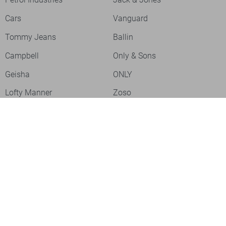
Cars
Vanguard
Tommy Jeans
Ballin
Campbell
Only & Sons
Geisha
ONLY
Lofty Manner
Zoso
Ydence
Vero Moda
Refined Department
Garcia
Sisters Point
Red Button
JDY
Fluresk
Harper & Yve
Object
Meld je aan voor onze nieuwsbrief