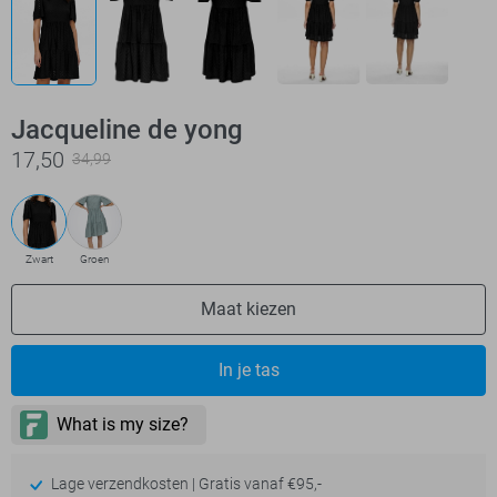
Jacqueline de yong
17,50
34,99
Zwart
Groen
Maat kiezen
In je tas
Lage verzendkosten | Gratis vanaf €95,-