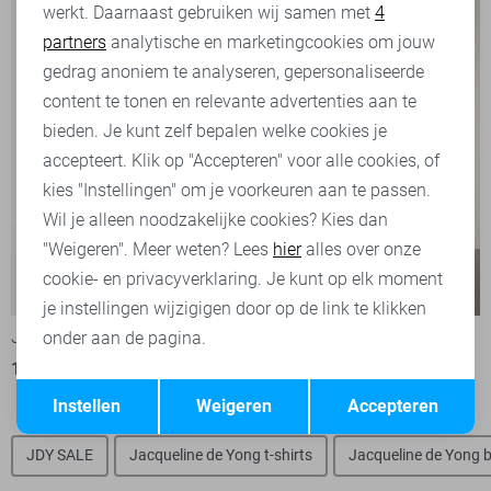
werkt. Daarnaast gebruiken wij samen met
4
Analytische cookies
partners
analytische en marketingcookies om jouw
Marketing cookies
gedrag anoniem te analyseren, gepersonaliseerde
content te tonen en relevante advertenties aan te
bieden. Je kunt zelf bepalen welke cookies je
accepteert. Klik op "Accepteren" voor alle cookies, of
kies "Instellingen" om je voorkeuren aan te passen.
Wil je alleen noodzakelijke cookies? Kies dan
"Weigeren". Meer weten? Lees
hier
alles over onze
cookie- en privacyverklaring. Je kunt op elk moment
-50%
-50%
je instellingen wijzigigen door op de link te klikken
Jacqueline de Yong Jurk
Jacqueline de Yong Jurk
onder aan de pagina.
17,50
34,99
17,50
34,99
Opslaan
Terug
Instellen
Weigeren
Accepteren
JDY SALE
Jacqueline de Yong t-shirts
Jacqueline de Yong 