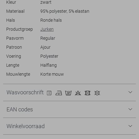
Kleur
zwart
naar een zomerse picknick gaat of een informele bijeenkomst hebt,
Materiaal
95% polyester, 5% elastan
Meer informatie:
Hals
Ronde hals
Totale lengte is 90 cm bij maat S.
Productgroep
Jurken
Pasvorm
Regular
Patroon
Ajour
Voering
Polyester
Lengte
Halflang
Mouwlengte
Korte mouw
Wasvoorschrift
EAN codes
Winkelvoorraad