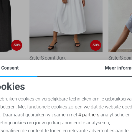
-50%
-50%
SisterS point Jurk
SisterS poi
30,00
59,95
35,00
69,
Consent
Meer inform
okies
oodzakelijke cookies
Personalisatie cookies
ebruiken cookies en vergelijkbare technieken om je gebruikserva
rbeteren. Met functionele cookies zorgen we dat de website goe
nalytische cookies
Marketing cookies
t. Daarnaast gebruiken wij samen met
4 partners
analytische en
etingcookies om jouw gedrag anoniem te analyseren,
sonaliseerde content te tonen en relevante advertenties aan te