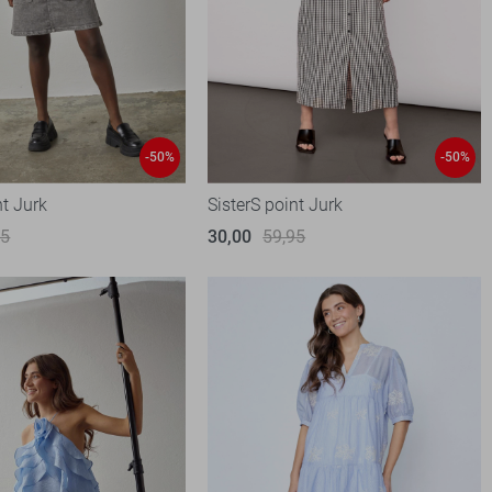
-50%
-50%
nt Jurk
SisterS point Jurk
95
30,00
59,95