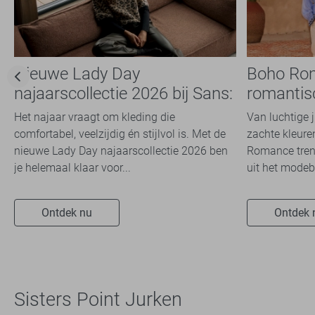
Nieuwe Lady Day
Boho Ro
najaarscollectie 2026 bij Sans:
romantis
stijl en comfort in
dit seizoe
Het najaar vraagt om kleding die
Van luchtige 
travelkwaliteit
comfortabel, veelzijdig én stijlvol is. Met de
zachte kleuren
nieuwe Lady Day najaarscollectie 2026 ben
Romance trend
je helemaal klaar voor...
uit het modeb
Ontdek nu
Ontdek 
Sisters Point Jurken