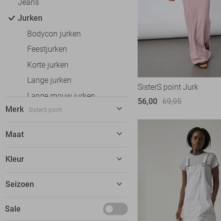
Jeans
Jurken
Bodycon jurken
Feestjurken
Korte jurken
Lange jurken
SisterS point Jurk
Lange mouw jurken
56,00
69,95
Merk
SisterS point
Midi jurken
Spijkerjurken
Calvin Klein
3
Maat
Zomerjurken
EsQualo
3
XS
Rokken
Kleur
Fluresk
4
S
T-shirts
FOS Amsterdam
8
Beige
Seizoen
M
Tops
Freequent
7
Blauw
L
Truien
Deals
Sale
Garcia
8
Bruin
XL
Vesten