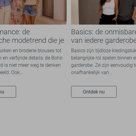
mance: de
Basics: de onmisbar
che modetrend die je
van iedere garderob
n overal ziet
jurken en broderie blouses tot
Basics zijn tijdloze kledingstu
 en verfijnde details: de Boho
belangrijke rol spelen binnen e
 is niet meer weg te denken
garderobe. Ze zijn eenvoudig 
eeld. Ook...
onafhankelijk van...
nu
Ontdek nu