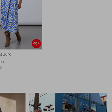
-50%
nt Jurk
1
95