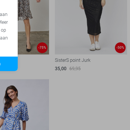
 aan
Meer
t op
 aan
-75%
-50%
nt Jurk
SisterS point Jurk
n
95
35,00
69,95