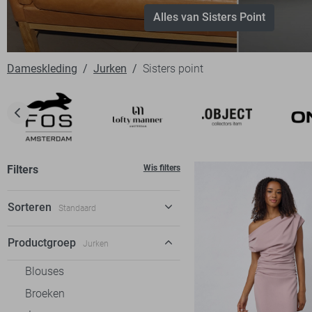
Alles van Sisters Point
Dameskleding
Jurken
Sisters point
Filters
Wis filters
Sorteren
Standaard
Standaard
Productgroep
Jurken
€ laag-hoog
Blouses
€ hoog-laag
Broeken