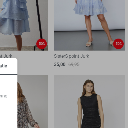
-50%
-50%
nt Jurk
SisterS point Jurk
95
35,00
69,95
atie
ring
d