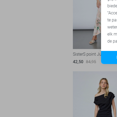
biede
"Acce
te pa
wete
elk m
de pa
SisterS point Jurk
42,50
84,95