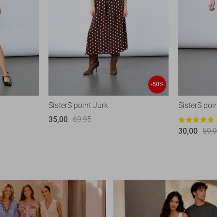
-50%
SisterS point Jurk
SisterS poi
35,00
69,95
30,00
59,