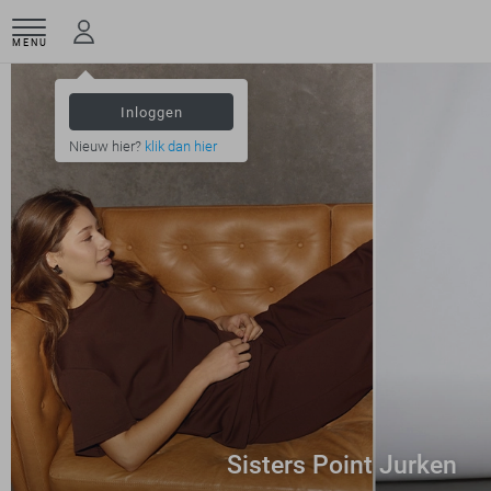
MENU
Inloggen
Nieuw hier?
klik dan hier
Sisters Point Jurken