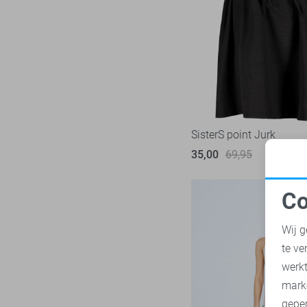
Vila
19
Ydence
3
Zoso
9
Zusss
4
SisterS point Jurk
35,00
69,95
Co
N
Wij g
te ve
A
werk
mark
geper