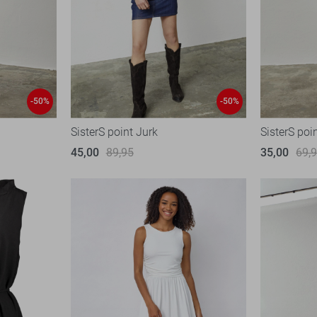
-50%
-50%
SisterS point Jurk
SisterS poi
45,00
89,95
35,00
69,