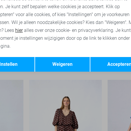
n. Je kunt zelf bepalen welke cookies je accepteert. Klik op
pteren" voor alle cookies, of kies "Instellingen" om je voorkeuren
ssen. Wil je alleen noodzakelijke cookies? Kies dan "Weigeren". 
n? Lees
hier
alles over onze cookie- en privacyverklaring. Je kun
oment je instellingen wijzigigen door op de link te klikken onder
gina.
-50%
-50%
Opslaan
Terug
SisterS point Jurk
SisterS poi
Instellen
Weigeren
Acceptere
35,00
69,95
17,50
69,