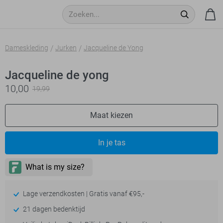
Dameskleding
Jurken
Jacqueline de Yong
Jacqueline de yong
10,00
19,99
Maat kiezen
In je tas
Lage verzendkosten | Gratis vanaf €95,-
21 dagen bedenktijd