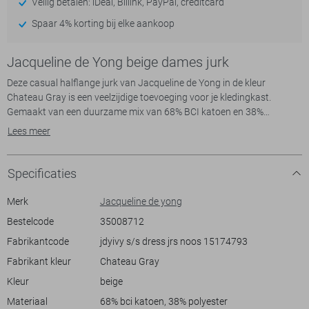
Veilig betalen: iDeal, Billink, PayPal, creditcard
Spaar 4% korting bij elke aankoop
Jacqueline de Yong beige dames jurk
Deze casual halflange jurk van Jacqueline de Yong in de kleur
Chateau Gray is een veelzijdige toevoeging voor je kledingkast.
Gemaakt van een duurzame mix van 68% BCI katoen en 38%
polyester, biedt deze jurk zowel comfort als een stijlvolle uitstraling.
Lees meer
De jurk heeft een ronde hals en korte mouwen met subtiele
omgeslagen details, wat een extra vleugje elegantie toevoegt. Met de
regular fit pasvorm voel je je altijd op je gemak, of je nu een dagje
Specificaties
thuis bent of een casual uitstapje plant.
De Jacqueline de Yong jurk is ideaal voor verschillende gelegenheden,
Merk
Jacqueline de yong
van een ontspannen weekendwandeling tot een informele
Bestelcode
35008712
bijeenkomst. De zachte tint en het eenvoudige ontwerp maken het
Fabrikantcode
jdyivy s/s dress jrs noos 15174793
gemakkelijk te combineren met verschillende accessoires en
schoenen. Draag het met stoere laarzen voor een edgy look of kies
Fabrikant kleur
Chateau Gray
voor sneakers om een speelse touch toe te voegen. Deze jurk past
Kleur
beige
perfect in elke seizoensgarderobe en biedt eindeloze mogelijkheden
Materiaal
68% bci katoen, 38% polyester