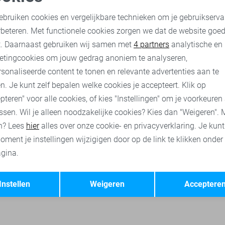
Jacqueline de Yong Jurk
oodzakelijke cookies
Personalisatie cookies
10,00
19,99
ebruiken cookies en vergelijkbare technieken om je gebruikserva
rbeteren. Met functionele cookies zorgen we dat de website goe
nalytische cookies
Marketing cookies
t. Daarnaast gebruiken wij samen met
4 partners
analytische en
broeken
Jacqueline de Yong truien
Jacqueline de Yong sweaters
etingcookies om jouw gedrag anoniem te analyseren,
sonaliseerde content te tonen en relevante advertenties aan te
n. Je kunt zelf bepalen welke cookies je accepteert. Klik op
pteren" voor alle cookies, of kies "Instellingen" om je voorkeuren
ssen. Wil je alleen noodzakelijke cookies? Kies dan "Weigeren". 
n? Lees
hier
alles over onze cookie- en privacyverklaring. Je kun
oment je instellingen wijzigigen door op de link te klikken onder
gina.
Opslaan
Terug
Instellen
Weigeren
Acceptere