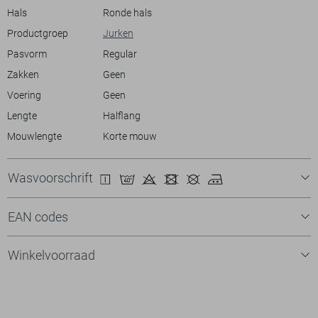
Meer informatie:
Hals
Ronde hals
De totale lengte is 95 cm bij maat S.
Productgroep
Jurken
Pasvorm
Regular
Zakken
Geen
Voering
Geen
Lengte
Halflang
Mouwlengte
Korte mouw
Wasvoorschrift
EAN codes
Winkelvoorraad