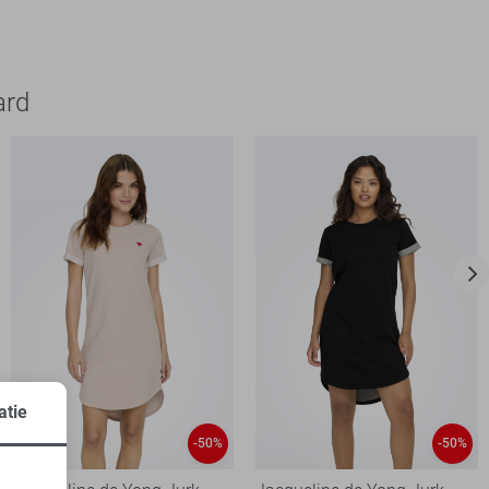
ard
atie
-50%
-50%