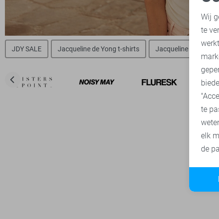
N
Wij g
te ve
A
werk
JDY SALE
Jacqueline de Yong t-shirts
Jacqueline de Yong 
mark
geper
biede
"Acce
te pa
wete
elk m
de pa