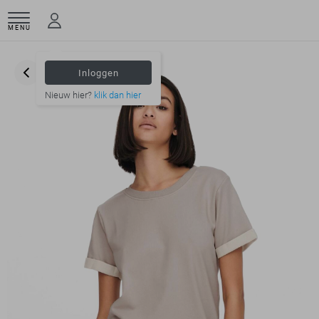
MENU
Inloggen
Nieuw hier?
klik dan hier