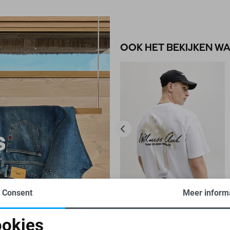
OOK HET BEKIJKEN W
Consent
Meer inform
-50%
okies
JACK & JONES T-SHIRT