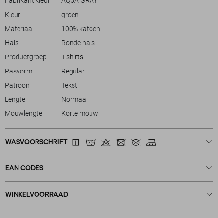
Fabrikant kleur
AQUA GRAY
gelegenheden, maar ook voor een relaxte ontmoeting met vrienden.
Kleur
groen
De normale lengte maakt het eenvoudig draagbaar in verschillende
settings. Kies voor een speelse en ontspannen stijl dit seizoen met dit
Materiaal
100% katoen
comfortabele en stijlvolle T-shirt.
Hals
Ronde hals
Productgroep
T-shirts
Pasvorm
Regular
Patroon
Tekst
Lengte
Normaal
Mouwlengte
Korte mouw
WASVOORSCHRIFT
EAN CODES
WINKELVOORRAAD