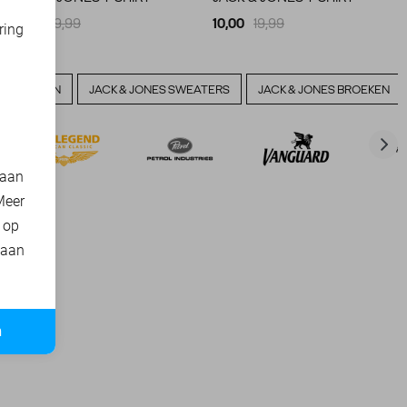
15,00
19,99
10,00
19,99
ring
d
VERHEMDEN
JACK & JONES SWEATERS
JACK & JONES BROEKEN
 aan
Meer
t op
 aan
n