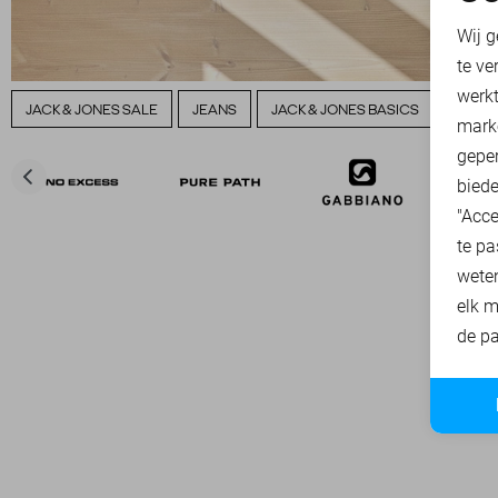
N
Wij g
te ve
A
werk
JACK & JONES SALE
JEANS
JACK & JONES BASICS
JACK 
mark
geper
biede
"Acce
te pa
wete
elk m
de pa