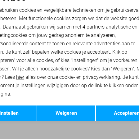
oodzakelijke cookies
Personalisatie cookies
10,00
19,99
ebruiken cookies en vergelijkbare technieken om je gebruikserva
rbeteren. Met functionele cookies zorgen we dat de website goe
nalytische cookies
Marketing cookies
t. Daarnaast gebruiken wij samen met
4 partners
analytische en
& JONES T-SHIRTS
JACK & JONES ACCESSOIRES
JACK & JONES O
etingcookies om jouw gedrag anoniem te analyseren,
sonaliseerde content te tonen en relevante advertenties aan te
n. Je kunt zelf bepalen welke cookies je accepteert. Klik op
pteren" voor alle cookies, of kies "Instellingen" om je voorkeuren
ssen. Wil je alleen noodzakelijke cookies? Kies dan "Weigeren". 
n? Lees
hier
alles over onze cookie- en privacyverklaring. Je kun
oment je instellingen wijzigigen door op de link te klikken onder
gina.
Opslaan
Terug
Instellen
Weigeren
Acceptere