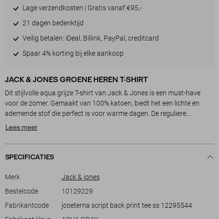
Lage verzendkosten | Gratis vanaf €95,-
21 dagen bedenktijd
Veilig betalen: iDeal, Billink, PayPal, creditcard
Spaar 4% korting bij elke aankoop
JACK & JONES GROENE HEREN T-SHIRT
Dit stijlvolle aqua grijze T-shirt van Jack & Jones is een must-have
voor de zomer. Gemaakt van 100% katoen, biedt het een lichte en
ademende stof die perfect is voor warme dagen. De reguliere
pasvorm en ronde hals zorgen voor optimaal draagcomfort, terwijl de
Lees meer
korte mouwen ideale bewegingsvrijheid geven. De subtiele
tekstopdruk aan de voorkant en de gedetailleerde afbeelding van een
eiland retreat op de achterkant geven dit T-shirt een unieke, casual
SPECIFICATIES
uitstraling. Perfect voor een dagje strand of een ontspannen middag
in de stad.
Merk
Jack & jones
Bestelcode
10129229
De zomerse tint Aqua Gray is veelzijdig te combineren met
Fabrikantcode
jcoeterna script back print tee ss 12295544
verschillende kleuren en stijlen, of je nu kiest voor shorts of een jeans.
Dit Jack & Jones T-shirt is niet alleen geschikt voor informele