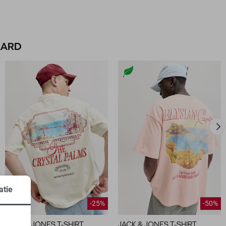
AARD
atie
-25%
-50%
JACK & JONES T-SHIRT
JACK & JONES T-SHIRT