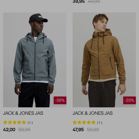
39,95
49,99
-30%
-20%
JACK & JONES JAS
JACK & JONES JAS
1
1
42,00
59,99
47,95
59,99