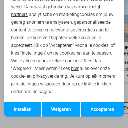
werkt. Daarnaast gebruiken wij samen met
4
Analytische cookies
partners
analytische en marketingcookies om jouw
Marketing cookies
gedrag anoniem te analyseren, gepersonaliseerde
content te tonen en relevante advertenties aan te
bieden. Je kunt zelf bepalen welke cookies je
accepteert. Klik op "Accepteren" voor alle cookies, of
BASICS: DE ONMISBARE BASIS VAN
JACK & JO
kies "Instellingen" om je voorkeuren aan te passen.
IEDERE GARDEROBE
EN SUCCES
Wil je alleen noodzakelijke cookies? Kies dan
Basics zijn tijdloze kledingstukken die een
Jack & Jones
"Weigeren". Meer weten? Lees
hier
alles over onze
belangrijke rol spelen binnen een veelzijdige
toonaangeve
garderobe. Ze zijn eenvoudig te combineren,
herenmode. H
cookie- en privacyverklaring. Je kunt op elk moment
onafhankelijk van...
van modegroe
je instellingen wijzigigen door op de link te klikken
denimlabel...
onder aan de pagina.
ONTDEK NU
Opslaan
Terug
ONTDEK
Instellen
Weigeren
Accepteren