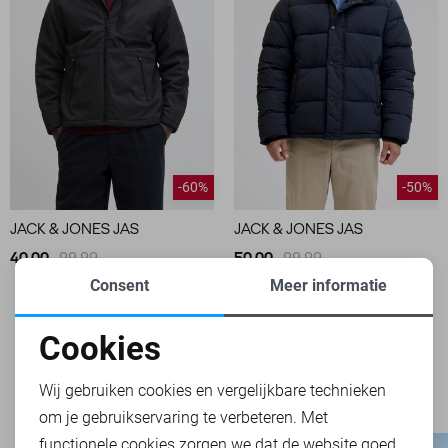
-60%
-50%
JACK & JONES JAS
JACK & JONES JAS
40,00
99,99
50,00
99,99
Consent
Meer informatie
FILTER
2
Cookies
Noodzakelijke cookies
Wij gebruiken cookies en vergelijkbare technieken
om je gebruikservaring te verbeteren. Met
Personalisatie cookies
functionele cookies zorgen we dat de website goed