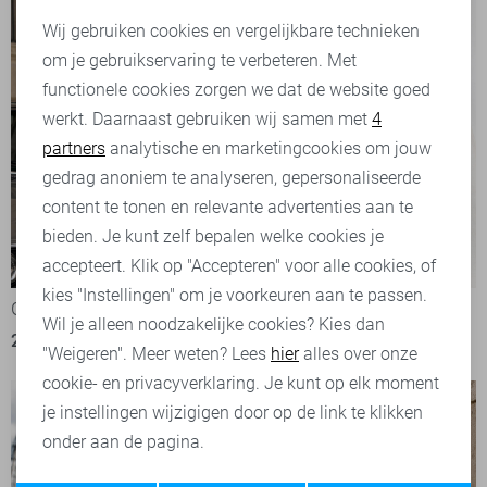
Noodzakelijke cookies
Wij gebruiken cookies en vergelijkbare technieken
om je gebruikservaring te verbeteren. Met
Personalisatie cookies
functionele cookies zorgen we dat de website goed
werkt. Daarnaast gebruiken wij samen met
4
Analytische cookies
partners
analytische en marketingcookies om jouw
Marketing cookies
gedrag anoniem te analyseren, gepersonaliseerde
content te tonen en relevante advertenties aan te
bieden. Je kunt zelf bepalen welke cookies je
-50%
-50%
accepteert. Klik op "Accepteren" voor alle cookies, of
kies "Instellingen" om je voorkeuren aan te passen.
Gabbiano T-shirt
Gabbiano T-shirt
Wil je alleen noodzakelijke cookies? Kies dan
20,00
39,99
22,50
44,99
"Weigeren". Meer weten? Lees
hier
alles over onze
cookie- en privacyverklaring. Je kunt op elk moment
je instellingen wijzigigen door op de link te klikken
onder aan de pagina.
Opslaan