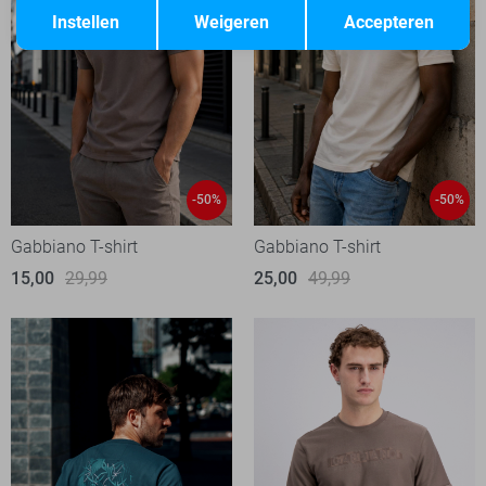
Terug
Instellen
Weigeren
Accepteren
-50%
-50%
Gabbiano T-shirt
Gabbiano T-shirt
15,00
29,99
25,00
49,99