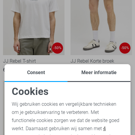
-50%
-50%
JJ Rebel T-shirt
JJ Rebel Korte broek
6,50
12,99
9,00
17,99
Consent
Meer informatie
Cookies
Noodzakelijke cookies
Wij gebruiken cookies en vergelijkbare technieken
om je gebruikservaring te verbeteren. Met
Personalisatie cookies
functionele cookies zorgen we dat de website goed
werkt. Daarnaast gebruiken wij samen met
4
Analytische cookies