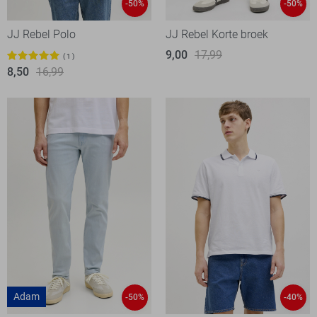
-50%
-50%
JJ Rebel Polo
JJ Rebel Korte broek
9,00
17,99
1
8,50
16,99
Adam
-50%
-40%