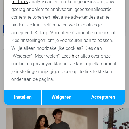
partners
analytische en marketingcookies om jouw
Marketing cookies
gedrag anoniem te analyseren, gepersonaliseerde
content te tonen en relevante advertenties aan te
bieden. Je kunt zelf bepalen welke cookies je
Adam
Luke
-50%
-50%
accepteert. Klik op "Accepteren" voor alle cookies, of
kies "Instellingen" om je voorkeuren aan te passen.
JJ Rebel Jeans
JJ Rebel Jeans
Wil je alleen noodzakelijke cookies? Kies dan
14,00
27,99
1
"Weigeren". Meer weten? Lees
hier
alles over onze
12,50
24,99
cookie- en privacyverklaring. Je kunt op elk moment
je instellingen wijzigigen door op de link te klikken
onder aan de pagina.
Filter
1
Opslaan
Terug
Instellen
Weigeren
Accepteren