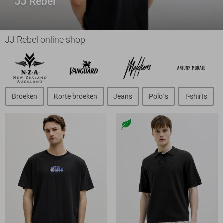
JJ Rebel
JJ Rebel online shop
Broeken
Korte broeken
Jeans
Polo`s
T-shirts