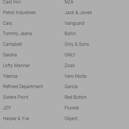
Cast Iron
NZA
Petrol Industries
Jack & Jones
Cars
Vanguard
Tommy Jeans
Ballin
Campbell
Only & Sons
Geisha
ONLY
Lofty Manner
Zoso
Ydence
Vero Moda
Refined Department
Garcia
Sisters Point
Red Button
JDY
Fluresk
Harper & Yve
Object