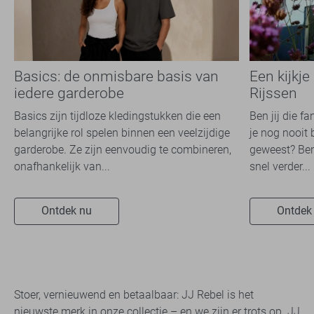
Basics: de onmisbare basis van
Een kijkje
iedere garderobe
Rijssen
Basics zijn tijdloze kledingstukken die een
Ben jij die f
belangrijke rol spelen binnen een veelzijdige
je nog nooit 
garderobe. Ze zijn eenvoudig te combineren,
geweest? Ben
onafhankelijk van...
snel verder...
Ontdek nu
Ontdek
Stoer, vernieuwend en betaalbaar: JJ Rebel is het
nieuwste merk in onze collectie – en we zijn er trots op. JJ