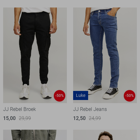
Luke
-50%
-50%
JJ Rebel Broek
JJ Rebel Jeans
15,00
29,99
12,50
24,99